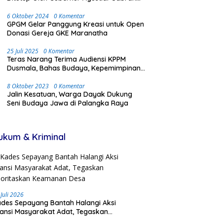
Dengan Meriah dan Penuh Antusias
Masyarakat
6 Oktober 2024
0 Komentar
GPGM Gelar Panggung Kreasi untuk Open
Donasi Gereja GKE Maranatha
25 Juli 2025
0 Komentar
Teras Narang Terima Audiensi KPPM
Dusmala, Bahas Budaya, Kepemimpinan,
dan Transmigrasi
8 Oktober 2023
0 Komentar
Jalin Kesatuan, Warga Dayak Dukung
Seni Budaya Jawa di Palangka Raya
ukum & Kriminal
 Juli 2026
des Sepayang Bantah Halangi Aksi
iansi Masyarakat Adat, Tegaskan
ioritaskan Keamanan Desa