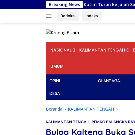
Langsung
a, Komunitas Barber Kotim Turun ke Jalan Sambut HUT RI ke –
Breaking News
ke
konten
Redaksi
Indeks
NASIONAL
KALIMANTAN TENGAH
UMUM
OPINI
OLAHRAGA
DESA
Beranda
KALIMANTAN TENGAH
KALIMANTAN TENGAH
,
PEMKO PALANGKA RA
Bulog Kalteng Buka S