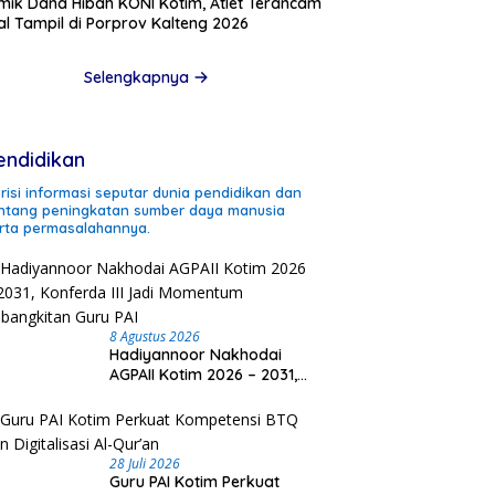
mik Dana Hibah KONI Kotim, Atlet Terancam
l Tampil di Porprov Kalteng 2026
Selengkapnya
endidikan
risi informasi seputar dunia pendidikan dan
ntang peningkatan sumber daya manusia
rta permasalahannya.
8 Agustus 2026
Hadiyannoor Nakhodai
AGPAII Kotim 2026 – 2031,
Konferda III Jadi
Momentum Kebangkitan
Guru PAI
28 Juli 2026
Guru PAI Kotim Perkuat