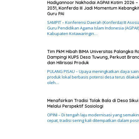
Hadiyannoor Nakhodai AGPAII Kotim 2026 –
2031, Konferda III Jadi Momentum Kebangki
Guru PAI
SAMPIT – Konferensi Daerah (Konferda) III Asosi
Guru Pendidikan Agama Islam Indonesia (AGPAII
Kabupaten Kotawaringin…
Tim PkM Hibah BIMA Universitas Palangka R
Dampingi KUPS Desa Tuwung, Perkuat Bran
dan Hilirisasi Produk
PULANG PISAU – Upaya meningkatkan daya sain
produk lokal berbasis potensi desa terus dilaku
oleh…
Menafsirkan Tradisi Tolak Bala di Desa Sikui
Melalui Perspektif Sosiologi
OPINI – Di tengah laju modernisasi yang semakin
cepat, tradisi sering kali ditempatkan dalam posi