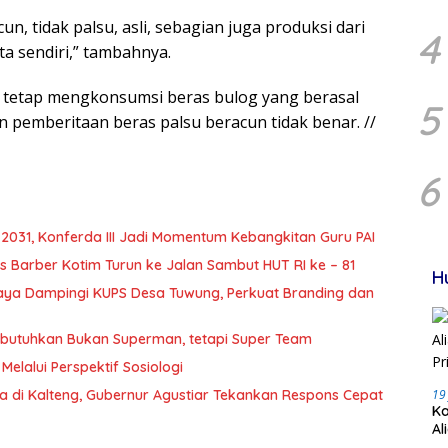
n, tidak palsu, asli, sebagian juga produksi dari
4
ta sendiri,” tambahnya.
at tetap mengkonsumsi beras bulog yang berasal
5
 pemberitaan beras palsu beracun tidak benar. //
6
2031, Konferda III Jadi Momentum Kebangkitan Guru PAI
 Barber Kotim Turun ke Jalan Sambut HUT RI ke – 81
H
Raya Dampingi KUPS Desa Tuwung, Perkuat Branding dan
Dibutuhkan Bukan Superman, tetapi Super Team
Melalui Perspektif Sosiologi
a di Kalteng, Gubernur Agustiar Tekankan Respons Cepat
19
Ka
Al
Pr