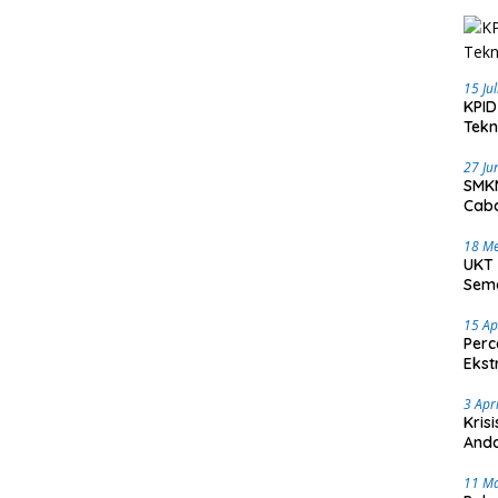
15 Ju
KPID
Tekn
27 Ju
SMKN
Caba
18 Me
UKT 
Sema
15 Ap
Perc
Ekst
3 Apr
Kris
Anda
11 M