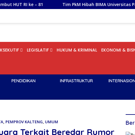
 81
Tim PkM Hibah BIMA Universitas Palangka Raya Dam
EKSEKUTIF
LEGISLATIF
HUKUM & KRIMINAL
EKONOMI & BISN
PENDIDIKAN
INFRASTRUKTUR
INTERNASIO
YA
,
PEMPROV KALTENG
,
UMUM
Ber
uara Terkait Beredar Rumor