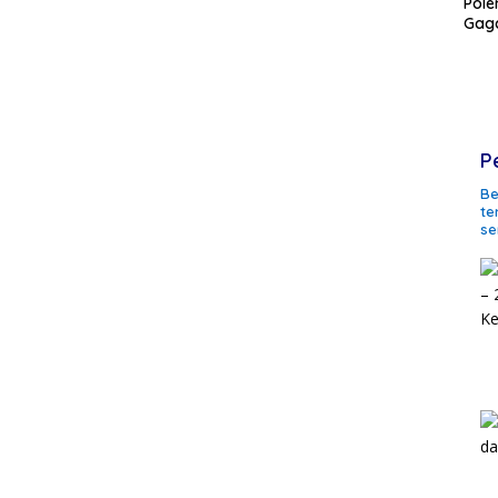
Pole
Gaga
P
Be
te
se