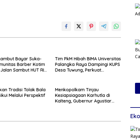
Rambut Bayar Suka-
Tim PkM Hibah BIMA Universitas
munitas Barber Kotim
Palangka Raya Dampingi KUPS
 Jalan Sambut HUT RI
Desa Tuwung, Perkuat
Branding dan Hilirisasi Produk
kan Tradisi Tolak Bala
Menkopolkam Tinjau
ikui Melalui Perspektif
Kesiapsiagaan Karhutla di
Kalteng, Gubernur Agustiar
Tekankan Respons Cepat
Daerah
Eko