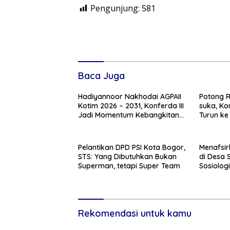
Pengunjung:
581
Baca Juga
Hadiyannoor Nakhodai AGPAII
Potong 
Kotim 2026 – 2031, Konferda III
suka, Ko
Jadi Momentum Kebangkitan
Turun ke
Guru PAI
ke – 81
Pelantikan DPD PSI Kota Bogor,
Menafsir
STS: Yang Dibutuhkan Bukan
di Desa S
Superman, tetapi Super Team
Sosiologi
Rekomendasi untuk kamu