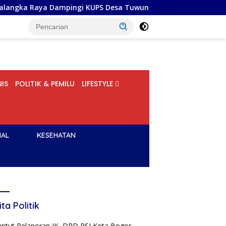
pingi KUPS Desa Tuwung, Perkuat Branding dan Hilirisasi Prod
IS
POLITIK & PEMILU
LIFESTYLE
NAL
KESEHATAN
ita Politik