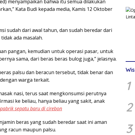
rga.red) menyampaikan bahwa itu semua dilakukan
arkan,” Kata Budi kepada media, Kamis 12 Oktober
si sudah dari awal tahun, dan sudah beredar dari
tidak ada masalah.
uan pangan, kemudian untuk operasi pasar, untuk
bernya sama, dari beras beras bulog juga,” jelasnya.
Wis
ras palsu dan beracun tersebut, tidak benar dan
 dengan warga terkait.
1
masak nasi, terus saat mengkonsumsi perutnya
irmasi ke beliau, hanya beliau yang sakit, anak
2
pabrik sepatu baru di cirebon
jamin beras yang sudah beredar saat ini aman
3
ung racun maupun palsu.