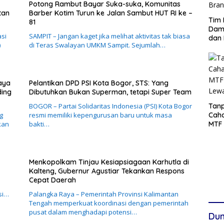
Potong Rambut Bayar Suka-suka, Komunitas
tan
Barber Kotim Turun ke Jalan Sambut HUT RI ke –
Tim 
81
Damp
asi
SAMPIT – Jangan kaget jika melihat aktivitas tak biasa
dan 
)
di Teras Swalayan UMKM Sampit. Sejumlah…
aya
Pelantikan DPD PSI Kota Bogor, STS: Yang
ding
Dibutuhkan Bukan Superman, tetapi Super Team
BOGOR – Partai Solidaritas Indonesia (PSI) Kota Bogor
Tanp
g
resmi memiliki kepengurusan baru untuk masa
Cah
kan
bakti…
MTF 
Lew
Menkopolkam Tinjau Kesiapsiagaan Karhutla di
Kalteng, Gubernur Agustiar Tekankan Respons
Cepat Daerah
si…
Palangka Raya – Pemerintah Provinsi Kalimantan
Tengah memperkuat koordinasi dengan pemerintah
pusat dalam menghadapi potensi…
Dun