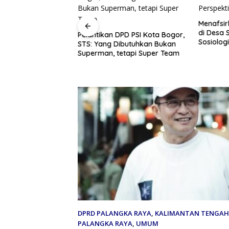
Menafsir
di Desa S
Pelantikan DPD PSI Kota Bogor,
Sosiologi
STS: Yang Dibutuhkan Bukan
ah BIMA Universitas
Superman, tetapi Super Team
aya Dampingi KUPS
, Perkuat
 Hilirisasi Produk
DPRD PALANGKA RAYA
,
KALIMANTAN TENGAH
PALANGKA RAYA
,
UMUM