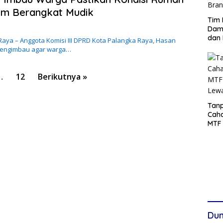
um Berangkat Mudik
Tim 
Damp
dan 
aya – Anggota Komisi III DPRD Kota Palangka Raya, Hasan
mengimbau agar warga…
…
12
Berikutnya »
Tanp
Cah
MTF 
Lew
Dun