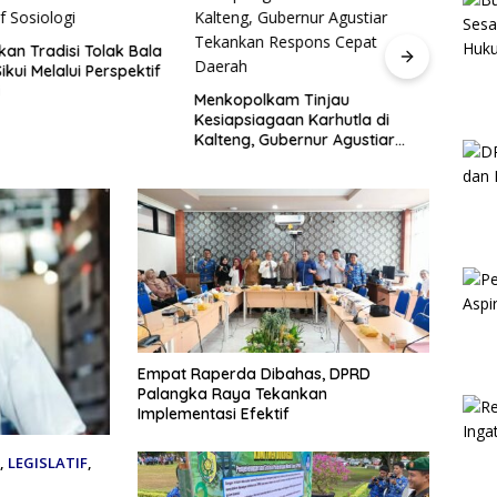
kan Tradisi Tolak Bala
ikui Melalui Perspektif
Gube
Menk
Menkopolkam Tinjau
Kesi
Kesiapsiagaan Karhutla di
Anca
Kalteng, Gubernur Agustiar
Tekankan Respons Cepat
Daerah
Empat Raperda Dibahas, DPRD
Palangka Raya Tekankan
Implementasi Efektif
,
LEGISLATIF
,