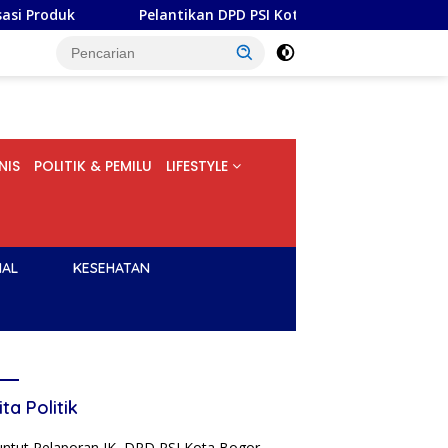
Pelantikan DPD PSI Kota Bogor, STS: Yang Dibutuhkan Bukan
NIS
POLITIK & PEMILU
LIFESTYLE
NAL
KESEHATAN
ita Politik