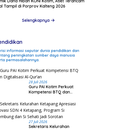
mik Dana Hibah KONI Kotim, Atlet Terancam
l Tampil di Porprov Kalteng 2026
Selengkapnya
endidikan
risi informasi seputar dunia pendidikan dan
ntang peningkatan sumber daya manusia
rta permasalahannya.
28 Juli 2026
Guru PAI Kotim Perkuat
Kompetensi BTQ dan
Digitalisasi Al-Qur’an
27 Juli 2026
Sekretaris Kelurahan