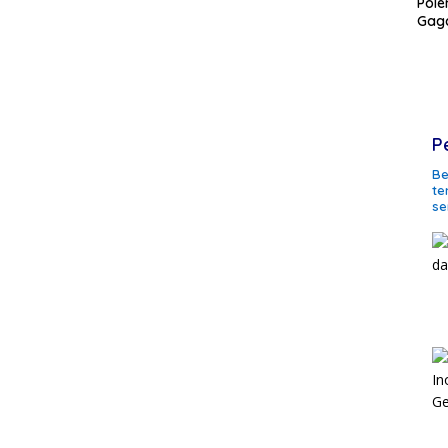
Pole
Gaga
P
Be
te
se