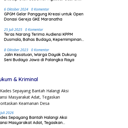
Dengan Meriah dan Penuh Antusias
Masyarakat
6 Oktober 2024
0 Komentar
GPGM Gelar Panggung Kreasi untuk Open
Donasi Gereja GKE Maranatha
25 Juli 2025
0 Komentar
Teras Narang Terima Audiensi KPPM
Dusmala, Bahas Budaya, Kepemimpinan,
dan Transmigrasi
8 Oktober 2023
0 Komentar
Jalin Kesatuan, Warga Dayak Dukung
Seni Budaya Jawa di Palangka Raya
ukum & Kriminal
 Juli 2026
des Sepayang Bantah Halangi Aksi
iansi Masyarakat Adat, Tegaskan
ioritaskan Keamanan Desa