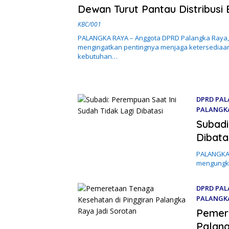
1 Mei 2026
Dewan Turut Pantau Distribusi
KBC/001
PALANGKA RAYA – Anggota DPRD Palangka Raya,
mengingatkan pentingnya menjaga ketersediaan
kebutuhan…
DPRD PAL
PALANGK
27 April 2
Subadi
Dibata
PALANGKA 
mengungka
DPRD PAL
PALANGK
24 April 2
Pemere
Palang