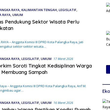
ANGKA RAYA
,
KALIMANTAN TENGAH
,
LEGISLATIF
,
A RAYA
,
UMUM
2026
tas Pendukung Sektor Wisata Perlu
gkatan
AYA – Anggota Komisi III DPRD Kota Palangka Raya, Jati
engakui sektor-sektor wisata…
ANGKA RAYA
,
LEGISLATIF
,
UMUM
17 Maret 2026
orkim Soroti Tingkat Kedisiplinan Warga
 Membuang Sampah
aya – Anggota Komisi III DPRD Kota Palangka Raya, Arif M.
engimbau agar…
Eko
ANGKA RAYA
,
LEGISLATIF
,
UMUM
16 Maret 2026
 Imbau Warga Pastikan Kondisi Rumah