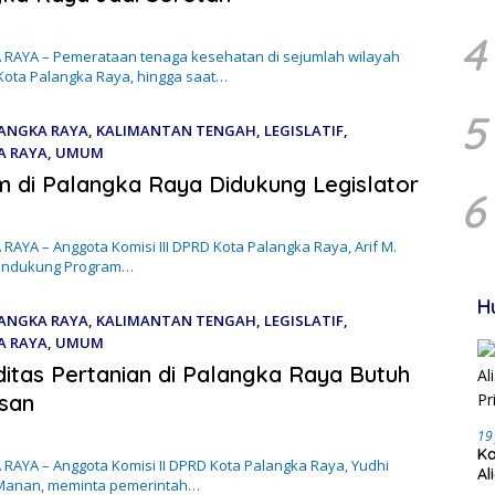
4
RAYA – Pemerataan tenaga kesehatan di sejumlah wilayah
 Kota Palangka Raya, hingga saat…
5
ANGKA RAYA
,
KALIMANTAN TENGAH
,
LEGISLATIF
,
A RAYA
,
UMUM
026
m di Palangka Raya Didukung Legislator
6
AYA – Anggota Komisi III DPRD Kota Palangka Raya, Arif M.
endukung Program…
H
ANGKA RAYA
,
KALIMANTAN TENGAH
,
LEGISLATIF
,
A RAYA
,
UMUM
2026
tas Pertanian di Palangka Raya Butuh
san
19
Ka
RAYA – Anggota Komisi II DPRD Kota Palangka Raya, Yudhi
Al
 Manan, meminta pemerintah…
Pr