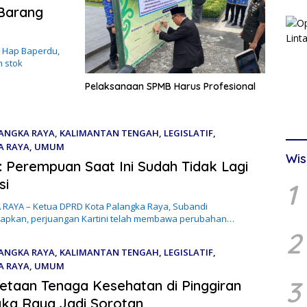
 Barang
 Hap Baperdu,
 stok
Pelaksanaan SPMB Harus Profesional
ANGKA RAYA
,
KALIMANTAN TENGAH
,
LEGISLATIF
,
A RAYA
,
UMUM
Wis
026
: Perempuan Saat Ini Sudah Tidak Lagi
si
1
RAYA – Ketua DPRD Kota Palangka Raya, Subandi
pkan, perjuangan Kartini telah membawa perubahan…
2
ANGKA RAYA
,
KALIMANTAN TENGAH
,
LEGISLATIF
,
A RAYA
,
UMUM
3
026
taan Tenaga Kesehatan di Pinggiran
ka Raya Jadi Sorotan