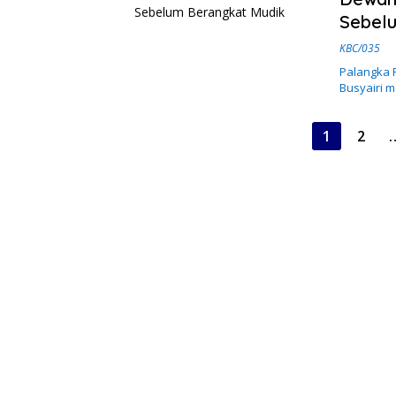
Sebel
KBC/035
Palangka R
Busyairi 
Paginasi
1
2
pos