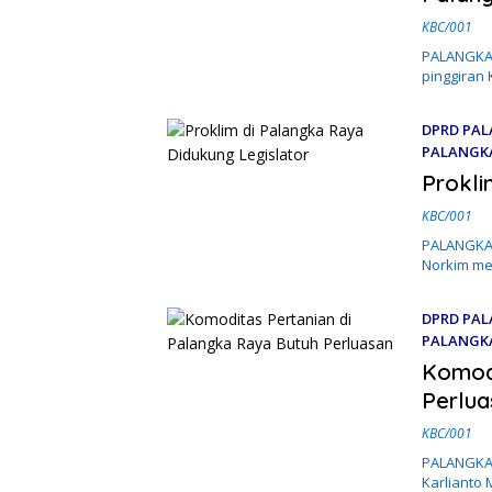
KBC/001
PALANGKA 
pinggiran
DPRD PAL
PALANGK
24 April 2
Prokli
KBC/001
PALANGKA R
Norkim m
DPRD PAL
PALANGK
26 Maret 
Komodi
Perlua
KBC/001
PALANGKA 
Karlianto