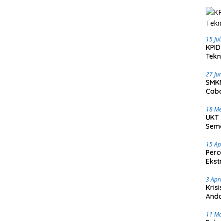
15 Ju
KPID
Tekn
27 Ju
SMKN
Caba
18 Me
UKT 
Sema
15 Ap
Perc
Ekst
3 Apr
Kris
Anda
11 M