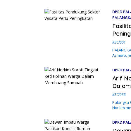
DPRD PAL
PALANGK
23 Maret 
Fasili
Penin
KBC/001
PALANGKA R
Asmoro, m
DPRD PAL
Arif N
Dalam
KBC/035
Palangka R
Norkim m
DPRD PAL
Dewan