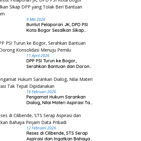
Kalteng Masuk 10 Besar
9 Mei 2026
Nasional Kinerja PTSP dan
rnur Agustiar Sambut
P
Buntut Pelaporan JK, DPD PSI
Percepatan Berusaha 2026
opolkam, Kalteng Perkuat
K
Kota Bogor Sesalkan Sikap
apsiagaan Hadapi
D
DPP yang Tolak Beri Bantuan
man Karhutla
D
Hukum
11 April 2026
DPP PSI Turun ke Bogor,
Serahkan Bantuan dan Dorong
Konsolidasi Menuju Pemilu
16 Februari 2026
Pengamat Hukum Sarankan
Dialog, Nilai Materi Aspirasi Tak
Tepat Dipidanakan
12 Februari 2026
Reses di Cilibende, STS Serap
Aspirasi dan Ingatkan Bahaya