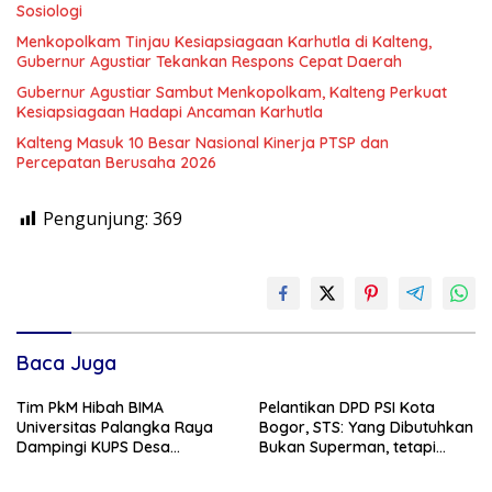
Sosiologi
Menkopolkam Tinjau Kesiapsiagaan Karhutla di Kalteng,
Gubernur Agustiar Tekankan Respons Cepat Daerah
Gubernur Agustiar Sambut Menkopolkam, Kalteng Perkuat
Kesiapsiagaan Hadapi Ancaman Karhutla
Kalteng Masuk 10 Besar Nasional Kinerja PTSP dan
Percepatan Berusaha 2026
Pengunjung:
369
Baca Juga
Tim PkM Hibah BIMA
Pelantikan DPD PSI Kota
Universitas Palangka Raya
Bogor, STS: Yang Dibutuhkan
Dampingi KUPS Desa
Bukan Superman, tetapi
Tuwung, Perkuat Branding
Super Team
dan Hilirisasi Produk