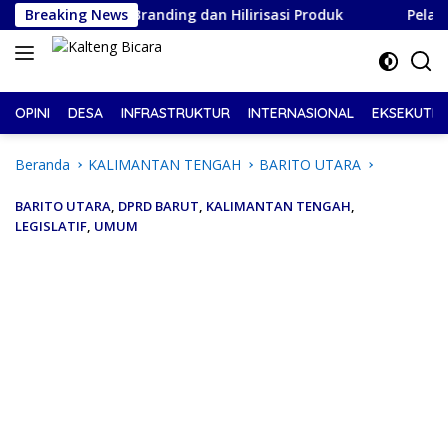
Langsung
erkuat Branding dan Hilirisasi Produk
Breaking News
Pelantikan DPD
ke
konten
OPINI
DESA
INFRASTRUKTUR
INTERNASIONAL
EKSEKUTIF
Beranda
KALIMANTAN TENGAH
BARITO UTARA
BARITO UTARA
,
DPRD BARUT
,
KALIMANTAN TENGAH
,
LEGISLATIF
,
UMUM