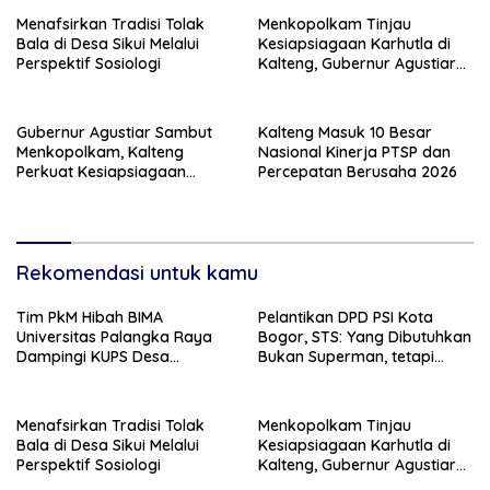
Menafsirkan Tradisi Tolak
Menkopolkam Tinjau
Bala di Desa Sikui Melalui
Kesiapsiagaan Karhutla di
Perspektif Sosiologi
Kalteng, Gubernur Agustiar
Tekankan Respons Cepat
Daerah
Gubernur Agustiar Sambut
Kalteng Masuk 10 Besar
Menkopolkam, Kalteng
Nasional Kinerja PTSP dan
Perkuat Kesiapsiagaan
Percepatan Berusaha 2026
Hadapi Ancaman Karhutla
Rekomendasi untuk kamu
Tim PkM Hibah BIMA
Pelantikan DPD PSI Kota
Universitas Palangka Raya
Bogor, STS: Yang Dibutuhkan
Dampingi KUPS Desa
Bukan Superman, tetapi
Tuwung, Perkuat Branding
Super Team
dan Hilirisasi Produk
Menafsirkan Tradisi Tolak
Menkopolkam Tinjau
Bala di Desa Sikui Melalui
Kesiapsiagaan Karhutla di
Perspektif Sosiologi
Kalteng, Gubernur Agustiar
Tekankan Respons Cepat