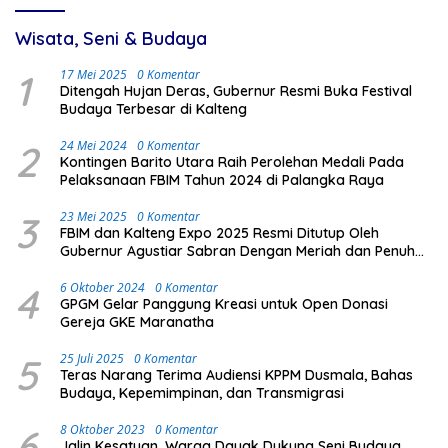
Wisata, Seni & Budaya
1
17 Mei 2025
0 Komentar
Ditengah Hujan Deras, Gubernur Resmi Buka Festival
Budaya Terbesar di Kalteng
2
24 Mei 2024
0 Komentar
Kontingen Barito Utara Raih Perolehan Medali Pada
Pelaksanaan FBIM Tahun 2024 di Palangka Raya
3
23 Mei 2025
0 Komentar
FBIM dan Kalteng Expo 2025 Resmi Ditutup Oleh
Gubernur Agustiar Sabran Dengan Meriah dan Penuh
Antusias Masyarakat
4
6 Oktober 2024
0 Komentar
GPGM Gelar Panggung Kreasi untuk Open Donasi
Gereja GKE Maranatha
5
25 Juli 2025
0 Komentar
Teras Narang Terima Audiensi KPPM Dusmala, Bahas
Budaya, Kepemimpinan, dan Transmigrasi
6
8 Oktober 2023
0 Komentar
Jalin Kesatuan, Warga Dayak Dukung Seni Budaya