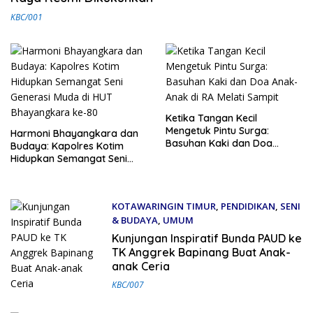
KBC/001
Ketika Tangan Kecil
Mengetuk Pintu Surga:
Harmoni Bhayangkara dan
Basuhan Kaki dan Doa
Budaya: Kapolres Kotim
Anak-Anak di RA Melati
Hidupkan Semangat Seni
Sampit
Generasi Muda di HUT
Bhayangkara ke-80
KOTAWARINGIN TIMUR
,
PENDIDIKAN
,
SENI
& BUDAYA
,
UMUM
20 Desember 2025
Kunjungan Inspiratif Bunda PAUD ke
TK Anggrek Bapinang Buat Anak-
anak Ceria
KBC/007