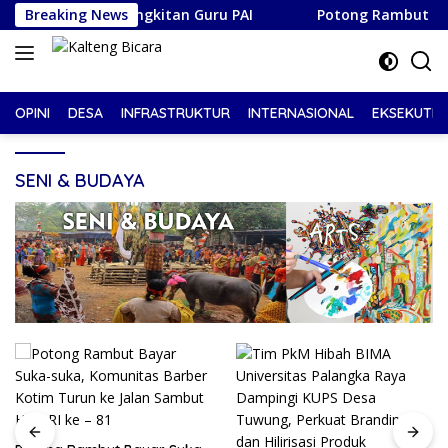
Langsung
tum Kebangkitan Guru PAI
Breaking News
Potong Rambut Bayar Suka-s
ke
konten
OPINI
DESA
INFRASTRUKTUR
INTERNASIONAL
EKSEKUTIF
SENI & BUDAYA