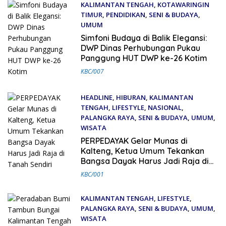
KALIMANTAN TENGAH
,
KOTAWARINGIN
TIMUR
,
PENDIDIKAN
,
SENI & BUDAYA
,
UMUM
18 Desember 2025
Simfoni Budaya di Balik Elegansi:
DWP Dinas Perhubungan Pukau
Panggung HUT DWP ke-26 Kotim
KBC/007
HEADLINE
,
HIBURAN
,
KALIMANTAN
TENGAH
,
LIFESTYLE
,
NASIONAL
,
PALANGKA RAYA
,
SENI & BUDAYA
,
UMUM
,
WISATA
16 Desember 2025
PERPEDAYAK Gelar Munas di
Kalteng, Ketua Umum Tekankan
Bangsa Dayak Harus Jadi Raja di
Tanah Sendiri
KBC/001
KALIMANTAN TENGAH
,
LIFESTYLE
,
PALANGKA RAYA
,
SENI & BUDAYA
,
UMUM
,
WISATA