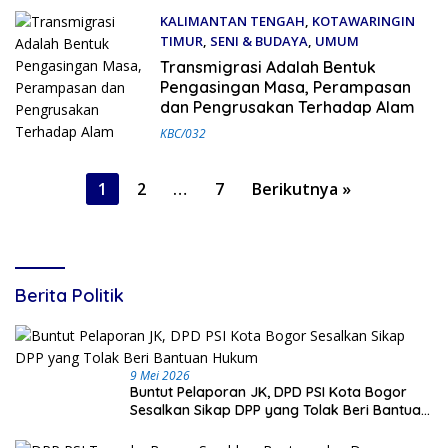
KALIMANTAN TENGAH
,
KOTAWARINGIN
TIMUR
,
SENI & BUDAYA
,
UMUM
20 Juli 2025
Transmigrasi Adalah Bentuk
Pengasingan Masa, Perampasan
dan Pengrusakan Terhadap Alam
KBC/032
Paginasi
1
2
…
7
Berikutnya »
pos
Berita Politik
9 Mei 2026
Buntut Pelaporan JK, DPD PSI Kota Bogor
Sesalkan Sikap DPP yang Tolak Beri Bantuan
Hukum