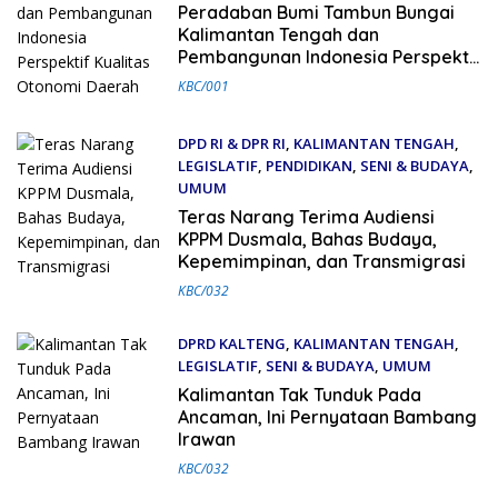
9 November 2025
Peradaban Bumi Tambun Bungai
Kalimantan Tengah dan
Pembangunan Indonesia Perspektif
Kualitas Otonomi Daerah
KBC/001
DPD RI & DPR RI
,
KALIMANTAN TENGAH
,
LEGISLATIF
,
PENDIDIKAN
,
SENI & BUDAYA
,
UMUM
25 Juli 2025
Teras Narang Terima Audiensi
KPPM Dusmala, Bahas Budaya,
Kepemimpinan, dan Transmigrasi
KBC/032
DPRD KALTENG
,
KALIMANTAN TENGAH
,
LEGISLATIF
,
SENI & BUDAYA
,
UMUM
20 Juli 2025
Kalimantan Tak Tunduk Pada
Ancaman, Ini Pernyataan Bambang
Irawan
KBC/032