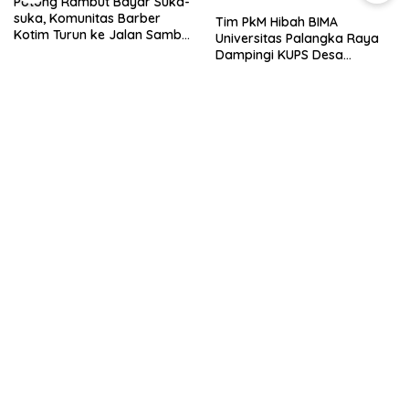
Potong Rambut Bayar Suka-
suka, Komunitas Barber
Tim PkM Hibah BIMA
Kotim Turun ke Jalan Sambut
Universitas Palangka Raya
HUT RI ke – 81
Dampingi KUPS Desa
Tuwung, Perkuat Branding
dan Hilirisasi Produk