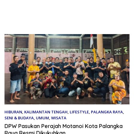
HIBURAN
,
KALIMANTAN TENGAH
,
LIFESTYLE
,
PALANGKA RAYA
,
SENI & BUDAYA
,
UMUM
,
WISATA
17 Juli 2026
DPW Pasukan Perajah Motanoi Kota Palangka
Raya Resmi Dikukuhkan