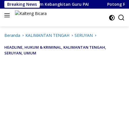
Langsung
di Momentum Kebangkitan Guru PAI
Breaking News
Potong Rambut Bayar
ke
konten
Beranda
KALIMANTAN TENGAH
SERUYAN
HEADLINE
,
HUKUM & KRIMINAL
,
KALIMANTAN TENGAH
,
SERUYAN
,
UMUM