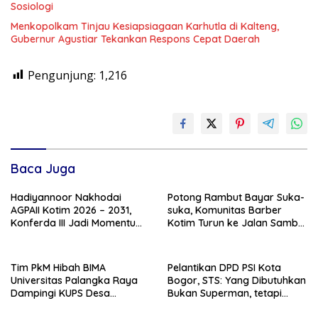
Sosiologi
Menkopolkam Tinjau Kesiapsiagaan Karhutla di Kalteng,
Gubernur Agustiar Tekankan Respons Cepat Daerah
Pengunjung:
1,216
Baca Juga
Hadiyannoor Nakhodai
Potong Rambut Bayar Suka-
AGPAII Kotim 2026 – 2031,
suka, Komunitas Barber
Konferda III Jadi Momentum
Kotim Turun ke Jalan Sambut
Kebangkitan Guru PAI
HUT RI ke – 81
Tim PkM Hibah BIMA
Pelantikan DPD PSI Kota
Universitas Palangka Raya
Bogor, STS: Yang Dibutuhkan
Dampingi KUPS Desa
Bukan Superman, tetapi
Tuwung, Perkuat Branding
Super Team