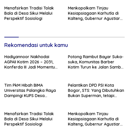
dan Hilirisasi Produk
Menafsirkan Tradisi Tolak
Menkopolkam Tinjau
Bala di Desa Sikui Melalui
Kesiapsiagaan Karhutla di
Perspektif Sosiologi
Kalteng, Gubernur Agustiar
Tekankan Respons Cepat
Daerah
Rekomendasi untuk kamu
Hadiyannoor Nakhodai
Potong Rambut Bayar Suka-
AGPAII Kotim 2026 – 2031,
suka, Komunitas Barber
Konferda III Jadi Momentum
Kotim Turun ke Jalan Sambut
Kebangkitan Guru PAI
HUT RI ke – 81
Tim PkM Hibah BIMA
Pelantikan DPD PSI Kota
Universitas Palangka Raya
Bogor, STS: Yang Dibutuhkan
Dampingi KUPS Desa
Bukan Superman, tetapi
Tuwung, Perkuat Branding
Super Team
dan Hilirisasi Produk
Menafsirkan Tradisi Tolak
Menkopolkam Tinjau
Bala di Desa Sikui Melalui
Kesiapsiagaan Karhutla di
Perspektif Sosiologi
Kalteng, Gubernur Agustiar