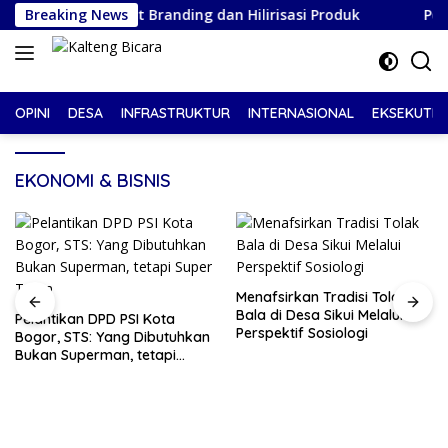
Langsung
, Perkuat Branding dan Hilirisasi Produk
Breaking News
Pelantikan 
ke
konten
OPINI
DESA
INFRASTRUKTUR
INTERNASIONAL
EKSEKUTIF
EKONOMI & BISNIS
Menafsirkan Tradisi Tolak
Bala di Desa Sikui Melalui
Pelantikan DPD PSI Kota
Perspektif Sosiologi
Bogor, STS: Yang Dibutuhkan
Bukan Superman, tetapi
Super Team