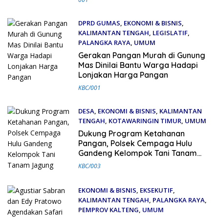
DPRD GUMAS
,
EKONOMI & BISNIS
,
KALIMANTAN TENGAH
,
LEGISLATIF
,
PALANGKA RAYA
,
UMUM
9 Maret 2026
Gerakan Pangan Murah di Gunung
Mas Dinilai Bantu Warga Hadapi
Lonjakan Harga Pangan
KBC/001
DESA
,
EKONOMI & BISNIS
,
KALIMANTAN
TENGAH
,
KOTAWARINGIN TIMUR
,
UMUM
8 Maret 2026
Dukung Program Ketahanan
Pangan, Polsek Cempaga Hulu
Gandeng Kelompok Tani Tanam
Jagung
KBC/003
EKONOMI & BISNIS
,
EKSEKUTIF
,
KALIMANTAN TENGAH
,
PALANGKA RAYA
,
PEMPROV KALTENG
,
UMUM