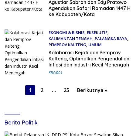
27 Februari 2026
Agustiar Sabran dan Edy Pratowo
Agendakan Safari Ramadan 1447 H
ke Kabupaten/Kota
EKONOMI & BISNIS
,
EKSEKUTIF
,
KALIMANTAN TENGAH
,
PALANGKA RAYA
,
PEMPROV KALTENG
,
UMUM
26 Februari 2026
Kolaborasi Kejati dan Pemprov
Kalteng, Optimalkan Pengendalian
Inflasi dan Industri Kecil Menengah
KBC/001
Paginasi
1
2
…
25
Berikutnya »
pos
Berita Politik