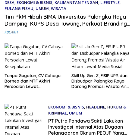
DESA
,
EKONOMI & BISNIS
,
KALIMANTAN TENGAH
,
LIFESTYLE
,
PULANG PISAU
,
UMUM
,
WISATA
3 Agustus 2026
Tim PkM Hibah BIMA Universitas Palangka Raya
Dampingi KUPS Desa Tuwung, Perkuat Branding
dan Hilirisasi Produk
KBC/001
Tanpa Gugatan, CV Cahaya
Skill Up Gen Z, FISIP UPR dan
Borneo dan MTF Akhiri
Disbudpar Palangka Raya
Persoalan Lewat
Dorong Promosi Wisata Air
Kesepakatan
Hitam Lewat Media Sosial
EKONOMI & BISNIS
,
HEADLINE
,
HUKUM &
KRIMINAL
,
UMUM
31 Mei 2026
PT Putra Pandawa Sakti Lakukan
Investigasi Internal Atas Dugaan
Pelanggaran Oknum PEOJF Yang