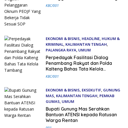
Bekerja Tidak Sesuai SOP
KBC/001
EKONOMI & BISNIS
,
HEADLINE
,
HUKUM &
KRIMINAL
,
KALIMANTAN TENGAH
,
PALANGKA RAYA
,
UMUM
12 Maret 2026
Perpedayak Fasilitasi Dialog
Penambang Rakyat dan Polda
Kalteng Bahas Tata Kelola
Tambang
KBC/001
EKONOMI & BISNIS
,
EKSEKUTIF
,
GUNUNG
MAS
,
KALIMANTAN TENGAH
,
PEMKAB
GUMAS
,
UMUM
10 Maret 2026
Bupati Gunung Mas Serahkan
Bantuan ATENSI kepada Ratusan
Warga Rentan
001