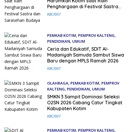
Harumkan Kotim saat Raih
Penghargaan di Festival Sastra
dan Sarasehan Budaya
KBC/007
PEMKAB KOTIM
,
PEMPROV KALTENG
,
PENDIDIKAN
,
UMUM
13 Juli 2026
Ceria dan Edukatif, SDIT Al-
Madaniyah Samuda Sambut Siswa
Baru dengan MPLS Ramah 2026
KBC/007
OLAHRAGA
,
PEMKAB KOTIM
,
PEMPROV
KALTENG
,
PENDIDIKAN
,
UMUM
27 Juni 2026
SMKN 3 Sampit Dominasi Seleksi
O2SN 2026 Cabang Catur Tingkat
Kabupaten Kotim
KBC/007
PEMKAB KOTIM
,
PEMPROV KALTENG
,