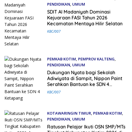
PENDIDIKAN
,
UMUM
25 Juni 2026
SDIT Al Madaniyah Dominasi
Kejuaraan FASI Tahun 2026
Kecamatan Mentaya Hilir Selatan
KBC/007
PEMKAB KOTIM
,
PEMPROV KALTENG
,
PENDIDIKAN
,
UMUM
12 Juni 2026
Dukungan Nyata bagi Sekolah
Adiwiyata di Sampit, Nippon Paint
Serahkan Bantuan ke SDN 4
Ketapang
KBC/007
KOTAWARINGIN TIMUR
,
PEMKAB KOTIM
,
PENDIDIKAN
,
UMUM
11 Juni 2026
Ratusan Pelajar Ikuti OSN SMP/MTs