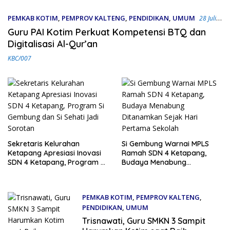
PEMKAB KOTIM
,
PEMPROV KALTENG
,
PENDIDIKAN
,
UMUM
28 Juli
2026
Guru PAI Kotim Perkuat Kompetensi BTQ dan
Digitalisasi Al-Qur’an
KBC/007
Sekretaris Kelurahan
Si Gembung Warnai MPLS
Ketapang Apresiasi Inovasi
Ramah SDN 4 Ketapang,
SDN 4 Ketapang, Program Si
Budaya Menabung
Gembung dan Si Sehati Jadi
Ditanamkan Sejak Hari
Sorotan
Pertama Sekolah
PEMKAB KOTIM
,
PEMPROV KALTENG
,
PENDIDIKAN
,
UMUM
16 Juli 2026
Trisnawati, Guru SMKN 3 Sampit