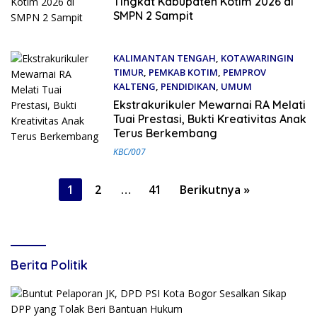
Tingkat Kabupaten Kotim 2026 di
SMPN 2 Sampit
KALIMANTAN TENGAH
,
KOTAWARINGIN
TIMUR
,
PEMKAB KOTIM
,
PEMPROV
KALTENG
,
PENDIDIKAN
,
UMUM
11 Juni 2026
Ekstrakurikuler Mewarnai RA Melati
Tuai Prestasi, Bukti Kreativitas Anak
Terus Berkembang
KBC/007
Paginasi
1
2
…
41
Berikutnya »
pos
Berita Politik