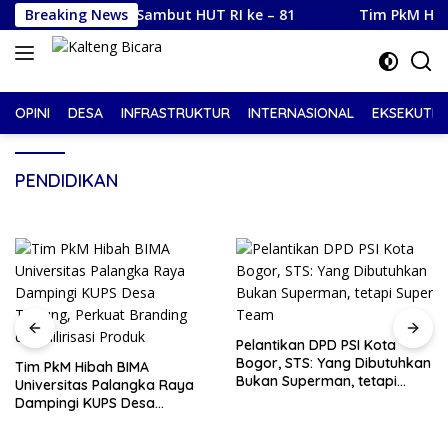
Langsung
 ke Jalan Sambut HUT RI ke – 81
Breaking News
Tim PkM Hibah BIMA U
ke
konten
OPINI
DESA
INFRASTRUKTUR
INTERNASIONAL
EKSEKUTIF
PENDIDIKAN
Pelantikan DPD PSI Kota
Bogor, STS: Yang Dibutuhkan
Tim PkM Hibah BIMA
Bukan Superman, tetapi
Universitas Palangka Raya
Super Team
Dampingi KUPS Desa
Tuwung, Perkuat Branding
dan Hilirisasi Produk