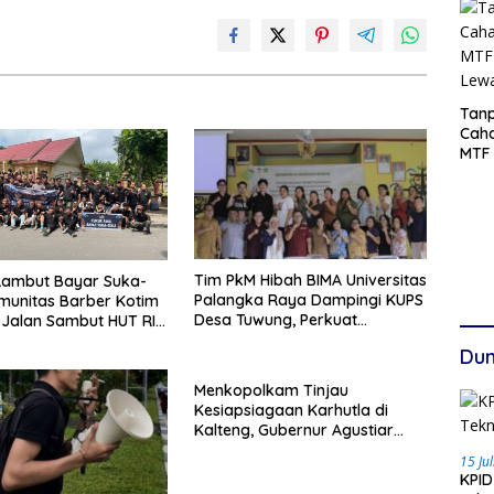
Tanp
Cah
MTF 
Lew
Tim PkM Hibah BIMA Universitas
Rambut Bayar Suka-
Palangka Raya Dampingi KUPS
munitas Barber Kotim
Desa Tuwung, Perkuat
 Jalan Sambut HUT RI
Branding dan Hilirisasi Produk
Dun
Menkopolkam Tinjau
Kesiapsiagaan Karhutla di
Kalteng, Gubernur Agustiar
Tekankan Respons Cepat
15 Ju
Daerah
KPID