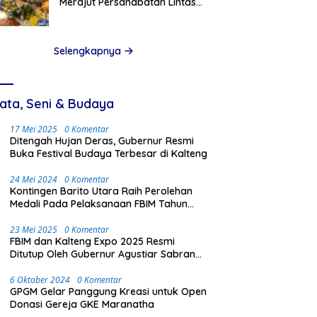
Merajut Persahabatan Lintas
Kalangan
Selengkapnya
ata, Seni & Budaya
17 Mei 2025
0 Komentar
Ditengah Hujan Deras, Gubernur Resmi
Buka Festival Budaya Terbesar di Kalteng
24 Mei 2024
0 Komentar
Kontingen Barito Utara Raih Perolehan
Medali Pada Pelaksanaan FBIM Tahun
2024 di Palangka Raya
23 Mei 2025
0 Komentar
FBIM dan Kalteng Expo 2025 Resmi
Ditutup Oleh Gubernur Agustiar Sabran
Dengan Meriah dan Penuh Antusias
Masyarakat
6 Oktober 2024
0 Komentar
GPGM Gelar Panggung Kreasi untuk Open
Donasi Gereja GKE Maranatha