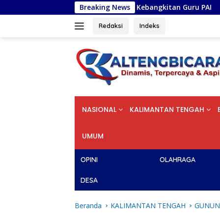
Langsung
 III Jadi Momentum Kebangkitan Guru PAI
Breaking News
Potong Ramb
ke
konten
Redaksi
Indeks
NASIONAL
KALIMANTAN TENGAH
UMUM
OPINI
OLAHRAGA
DESA
Beranda
KALIMANTAN TENGAH
GUNUN