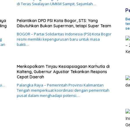
di Teras Swalayan UMKM Sampit. Sejumlah…
P
Be
aya
Pelantikan DPD PSI Kota Bogor, STS: Yang
te
ding
Dibutuhkan Bukan Superman, tetapi Super Team
se
BOGOR – Partai Solidaritas Indonesia (PSI) Kota Bogor
g
resmi memiliki kepengurusan baru untuk masa
kan
bakti…
Menkopolkam Tinjau Kesiapsiagaan Karhutla di
Kalteng, Gubernur Agustiar Tekankan Respons
Cepat Daerah
si…
Palangka Raya – Pemerintah Provinsi Kalimantan
Tengah memperkuat koordinasi dengan pemerintah
pusat dalam menghadapi potensi…