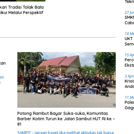
Tekn
kan Tradisi Tolak Bala
27 Ju
ikui Melalui Perspektif
SMKN
Caba
18 Me
UKT 
Sema
15 Ap
Perc
tan
Ekst
3 Apr
asi
Kris
)
Anda
11 M
Pole
Gaga
Potong Rambut Bayar Suka-suka, Komunitas
Barber Kotim Turun ke Jalan Sambut HUT RI ke –
81
SAMPIT – Jangan kaget jika melihat aktivitas tak biasa