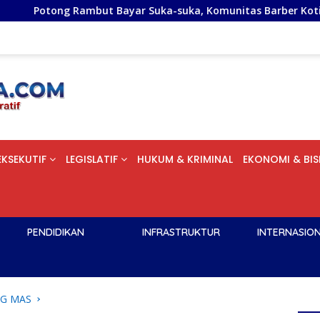
ut Bayar Suka-suka, Komunitas Barber Kotim Turun ke Jalan S
EKSEKUTIF
LEGISLATIF
HUKUM & KRIMINAL
EKONOMI & BIS
PENDIDIKAN
INFRASTRUKTUR
INTERNASIO
G MAS