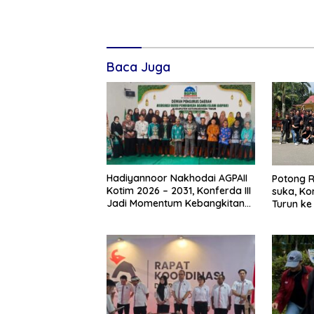
Baca Juga
Hadiyannoor Nakhodai AGPAII
Potong 
Kotim 2026 – 2031, Konferda III
suka, Ko
Jadi Momentum Kebangkitan
Turun ke
Guru PAI
ke – 81