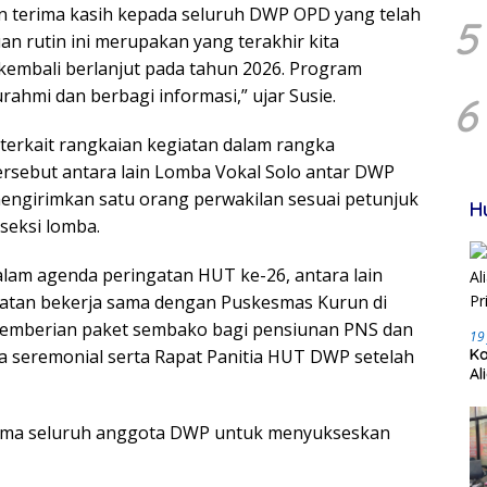
n terima kasih kepada seluruh DWP OPD yang telah
5
uan rutin ini merupakan yang terakhir kita
kembali berlanjut pada tahun 2026. Program
urahmi dan berbagi informasi,” ujar Susie.
6
 terkait rangkaian kegiatan dalam rangka
sebut antara lain Lomba Vokal Solo antar DWP
engirimkan satu orang perwakilan sesuai petunjuk
H
seksi lomba.
alam agenda peringatan HUT ke-26, antara lain
hatan bekerja sama dengan Puskesmas Kurun di
pemberian paket sembako bagi pensiunan PNS dan
19
cara seremonial serta Rapat Panitia HUT DWP setelah
Ka
Al
Pr
sama seluruh anggota DWP untuk menyukseskan