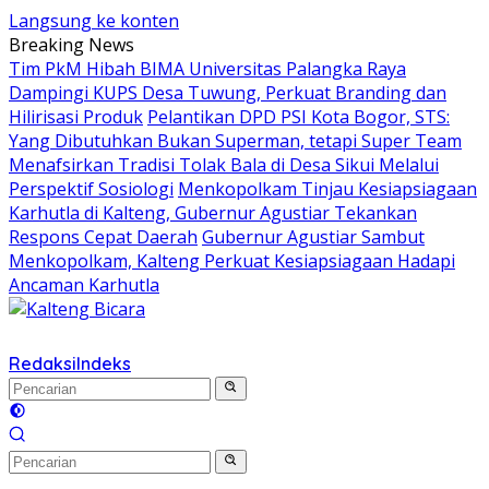
Langsung ke konten
Breaking News
Tim PkM Hibah BIMA Universitas Palangka Raya
Dampingi KUPS Desa Tuwung, Perkuat Branding dan
Hilirisasi Produk
Pelantikan DPD PSI Kota Bogor, STS:
Yang Dibutuhkan Bukan Superman, tetapi Super Team
Menafsirkan Tradisi Tolak Bala di Desa Sikui Melalui
Perspektif Sosiologi
Menkopolkam Tinjau Kesiapsiagaan
Karhutla di Kalteng, Gubernur Agustiar Tekankan
Respons Cepat Daerah
Gubernur Agustiar Sambut
Menkopolkam, Kalteng Perkuat Kesiapsiagaan Hadapi
Ancaman Karhutla
Redaksi
Indeks