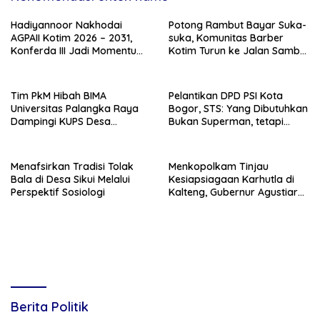
Hadiyannoor Nakhodai
Potong Rambut Bayar Suka-
AGPAII Kotim 2026 – 2031,
suka, Komunitas Barber
Konferda III Jadi Momentum
Kotim Turun ke Jalan Sambut
Kebangkitan Guru PAI
HUT RI ke – 81
Tim PkM Hibah BIMA
Pelantikan DPD PSI Kota
Universitas Palangka Raya
Bogor, STS: Yang Dibutuhkan
Dampingi KUPS Desa
Bukan Superman, tetapi
Tuwung, Perkuat Branding
Super Team
dan Hilirisasi Produk
Menafsirkan Tradisi Tolak
Menkopolkam Tinjau
Bala di Desa Sikui Melalui
Kesiapsiagaan Karhutla di
Perspektif Sosiologi
Kalteng, Gubernur Agustiar
Tekankan Respons Cepat
Daerah
Berita Politik