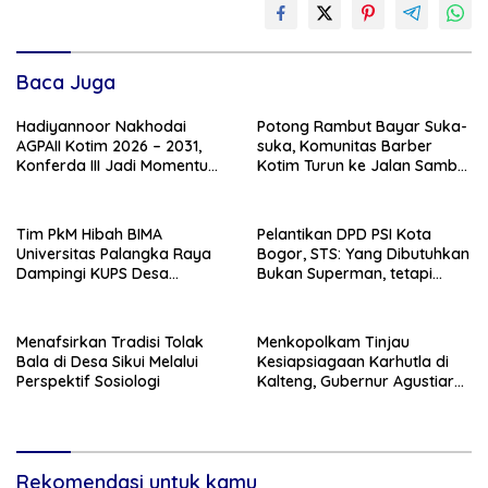
Baca Juga
Hadiyannoor Nakhodai
Potong Rambut Bayar Suka-
AGPAII Kotim 2026 – 2031,
suka, Komunitas Barber
Konferda III Jadi Momentum
Kotim Turun ke Jalan Sambut
Kebangkitan Guru PAI
HUT RI ke – 81
Tim PkM Hibah BIMA
Pelantikan DPD PSI Kota
Universitas Palangka Raya
Bogor, STS: Yang Dibutuhkan
Dampingi KUPS Desa
Bukan Superman, tetapi
Tuwung, Perkuat Branding
Super Team
dan Hilirisasi Produk
Menafsirkan Tradisi Tolak
Menkopolkam Tinjau
Bala di Desa Sikui Melalui
Kesiapsiagaan Karhutla di
Perspektif Sosiologi
Kalteng, Gubernur Agustiar
Tekankan Respons Cepat
Daerah
Rekomendasi untuk kamu