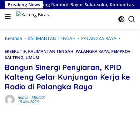
Langsung
Breaking News
Potong Rambut Bayar Suka-suka, Komunitas Barber Kotim 
ke
konten
Beranda
KALIMANTAN TENGAH
PALANGKA RAYA
EKSEKUTIF
,
KALIMANTAN TENGAH
,
PALANGKA RAYA
,
PEMPROV
KALTENG
,
UMUM
Bangun Sinergi Penyiaran, KPID
Kalteng Gelar Kunjungan Kerja ke
Radio di Palangka Raya
Admin
-
KBC/001
19 Mei 2026