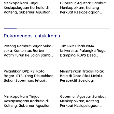
Menkopolkam Tinjau
Gubernur Agustiar Sambut
Kesiapsiagaan Karhutla di
Menkopolkam, Kalteng
Kalteng, Gubernur Agustiar
Perkuat Kesiapsiagaan
Tekankan Respons Cepat
Hadapi Ancaman Karhutla
Daerah
Rekomendasi untuk kamu
Potong Rambut Bayar Suka-
Tim PkM Hibah BIMA
suka, Komunitas Barber
Universitas Palangka Raya
Kotim Turun ke Jalan Sambut
Dampingi KUPS Desa
HUT RI ke – 81
Tuwung, Perkuat Branding
dan Hilirisasi Produk
Pelantikan DPD PSI Kota
Menafsirkan Tradisi Tolak
Bogor, STS: Yang Dibutuhkan
Bala di Desa Sikui Melalui
Bukan Superman, tetapi
Perspektif Sosiologi
Super Team
Menkopolkam Tinjau
Gubernur Agustiar Sambut
Kesiapsiagaan Karhutla di
Menkopolkam, Kalteng
Kalteng, Gubernur Agustiar
Perkuat Kesiapsiagaan
Tekankan Respons Cepat
Hadapi Ancaman Karhutla