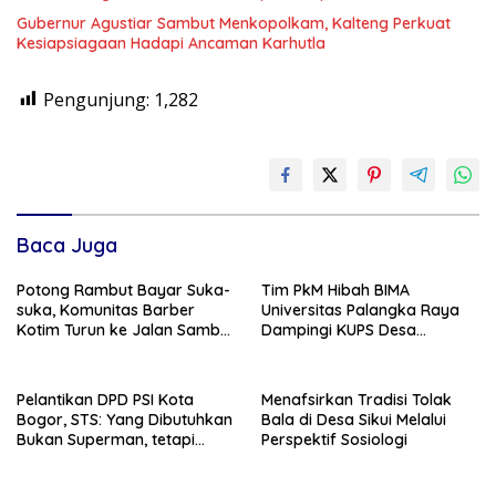
Gubernur Agustiar Sambut Menkopolkam, Kalteng Perkuat
Kesiapsiagaan Hadapi Ancaman Karhutla
Pengunjung:
1,282
Baca Juga
Potong Rambut Bayar Suka-
Tim PkM Hibah BIMA
suka, Komunitas Barber
Universitas Palangka Raya
Kotim Turun ke Jalan Sambut
Dampingi KUPS Desa
HUT RI ke – 81
Tuwung, Perkuat Branding
dan Hilirisasi Produk
Pelantikan DPD PSI Kota
Menafsirkan Tradisi Tolak
Bogor, STS: Yang Dibutuhkan
Bala di Desa Sikui Melalui
Bukan Superman, tetapi
Perspektif Sosiologi
Super Team