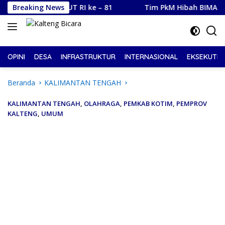
Langsung
ambut HUT RI ke – 81
Breaking News
Tim PkM Hibah BIMA Universitas 
ke
konten
OPINI
DESA
INFRASTRUKTUR
INTERNASIONAL
EKSEKUTIF
Beranda
KALIMANTAN TENGAH
KALIMANTAN TENGAH
,
OLAHRAGA
,
PEMKAB KOTIM
,
PEMPROV
KALTENG
,
UMUM