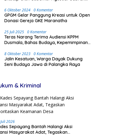
Dengan Meriah dan Penuh Antusias
Masyarakat
6 Oktober 2024
0 Komentar
GPGM Gelar Panggung Kreasi untuk Open
Donasi Gereja GKE Maranatha
25 Juli 2025
0 Komentar
Teras Narang Terima Audiensi KPPM
Dusmala, Bahas Budaya, Kepemimpinan,
dan Transmigrasi
8 Oktober 2023
0 Komentar
Jalin Kesatuan, Warga Dayak Dukung
Seni Budaya Jawa di Palangka Raya
ukum & Kriminal
 Juli 2026
des Sepayang Bantah Halangi Aksi
iansi Masyarakat Adat, Tegaskan
ioritaskan Keamanan Desa