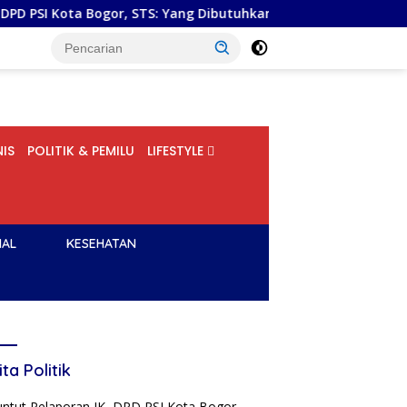
ogor, STS: Yang Dibutuhkan Bukan Superman, tetapi Super Team
IS
POLITIK & PEMILU
LIFESTYLE
NAL
KESEHATAN
ita Politik