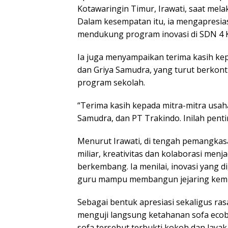
Kotawaringin Timur, Irawati, saat mel
Dalam kesempatan itu, ia mengapresias
mendukung program inovasi di SDN 4 K
Ia juga menyampaikan terima kasih kep
dan Griya Samudra, yang turut berko
program sekolah.
“Terima kasih kepada mitra-mitra usah
Samudra, dan PT Trakindo. Inilah penti
Menurut Irawati, di tengah pemangka
miliar, kreativitas dan kolaborasi men
berkembang. Ia menilai, inovasi yang
guru mampu membangun jejaring kemi
Sebagai bentuk apresiasi sekaligus ras
menguji langsung ketahanan sofa ecob
sofa tersebut terbukti kokoh dan layak