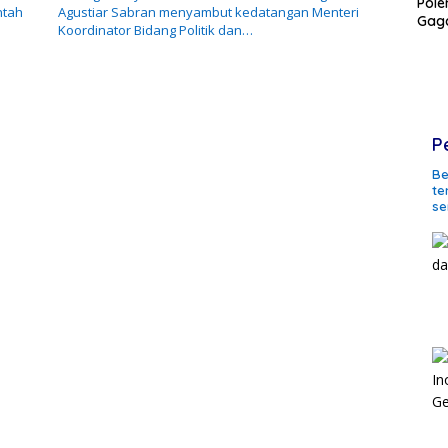
Pole
ntah
Agustiar Sabran menyambut kedatangan Menteri
Gaga
Koordinator Bidang Politik dan…
P
Be
te
se