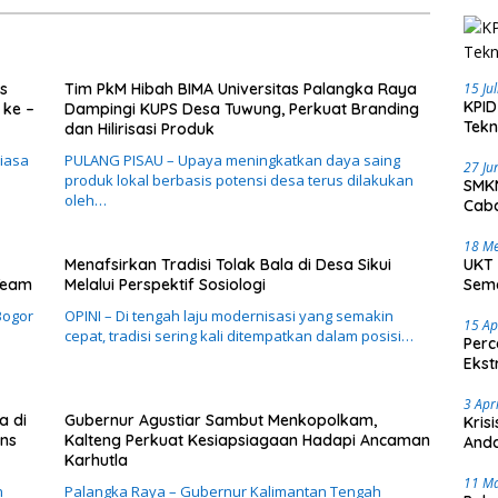
s
Tim PkM Hibah BIMA Universitas Palangka Raya
15 Ju
KPID
 ke –
Dampingi KUPS Desa Tuwung, Perkuat Branding
Tekn
dan Hilirisasi Produk
biasa
PULANG PISAU – Upaya meningkatkan daya saing
27 Ju
produk lokal berbasis potensi desa terus dilakukan
SMKN
oleh…
Caba
18 Me
Menafsirkan Tradisi Tolak Bala di Desa Sikui
UKT 
Team
Melalui Perspektif Sosiologi
Sema
Bogor
OPINI – Di tengah laju modernisasi yang semakin
15 Ap
cepat, tradisi sering kali ditempatkan dalam posisi…
Perc
Ekst
3 Apr
a di
Gubernur Agustiar Sambut Menkopolkam,
Kris
ons
Kalteng Perkuat Kesiapsiagaan Hadapi Ancaman
Anda
Karhutla
11 M
n
Palangka Raya – Gubernur Kalimantan Tengah