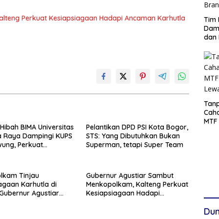
alteng Perkuat Kesiapsiagaan Hadapi Ancaman Karhutla
Tim 
Damp
dan 
Tanp
Cah
MTF 
Hibah BIMA Universitas
Pelantikan DPD PSI Kota Bogor,
Lew
a Raya Dampingi KUPS
STS: Yang Dibutuhkan Bukan
ung, Perkuat
Superman, tetapi Super Team
dan Hilirisasi Produk
lkam Tinjau
Gubernur Agustiar Sambut
agaan Karhutla di
Menkopolkam, Kalteng Perkuat
 Gubernur Agustiar
Kesiapsiagaan Hadapi
n Respons Cepat
Ancaman Karhutla
Dun