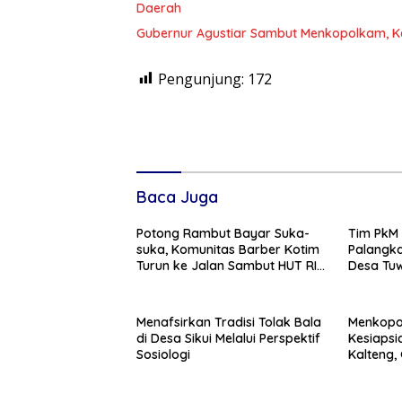
Daerah
Gubernur Agustiar Sambut Menkopolkam, K
Pengunjung:
172
Baca Juga
Potong Rambut Bayar Suka-
Tim PkM 
suka, Komunitas Barber Kotim
Palangk
Turun ke Jalan Sambut HUT RI
Desa Tuw
ke – 81
Branding 
Menafsirkan Tradisi Tolak Bala
Menkopo
di Desa Sikui Melalui Perspektif
Kesiapsi
Sosiologi
Kalteng,
Tekanka
Daerah