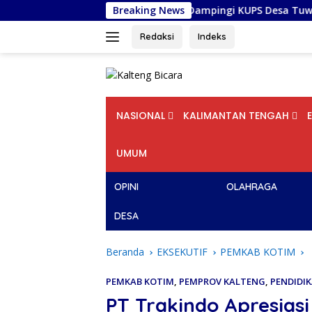
Langsung
sitas Palangka Raya Dampingi KUPS Desa Tuwung, Perkuat Bran
Breaking News
ke
konten
Redaksi
Indeks
NASIONAL
KALIMANTAN TENGAH
UMUM
OPINI
OLAHRAGA
DESA
Beranda
EKSEKUTIF
PEMKAB KOTIM
PEMKAB KOTIM
,
PEMPROV KALTENG
,
PENDIDI
PT Trakindo Apresiasi