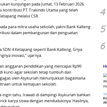
akukan kunjungan pada Jumat, 13 Februari 2026.
4
i kontribusi PT Trakindo Utama yang telah
etapang melalui CSR.
5
ada para mitra usaha sekolah, yakni Bank Kalteng
ntribusi dalam pembangunan dan penguatan
6
a SDN 4 Ketapang seperti Bank Kalteng, Griya
ngnya inovasi,” ujarnya.
san anggaran pendidikan yang mencapai Rp90
H
jadi kunci agar sekolah tetap tumbuh dan
 digagas oleh Asykuriah menunjukkan bagaimana
traan untuk kemajuan sekolah.
a ingin tahu, Irawati di dampingi Asykuriah bahkan
19
Ka
rick karya siswa dengan mendudukinya. Hasilnya,
Al
 digunakan.
Pr