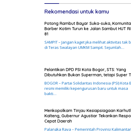
Rekomendasi untuk kamu
Potong Rambut Bayar Suka-suka, Komunita
Barber Kotim Turun ke Jalan Sambut HUT RI
81
SAMPIT – Jangan kaget jika melihat aktivitas tak 
di Teras Swalayan UMKM Sampit. Sejumlah…
Pelantikan DPD PSI Kota Bogor, STS: Yang
Dibutuhkan Bukan Superman, tetapi Super 
BOGOR – Partai Solidaritas Indonesia (PSI) Kota 
resmi memiliki kepengurusan baru untuk masa
bakti…
Menkopolkam Tinjau Kesiapsiagaan Karhutl
Kalteng, Gubernur Agustiar Tekankan Resp
Cepat Daerah
Palangka Raya – Pemerintah Provinsi Kalimanta