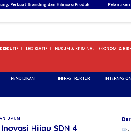
ding dan Hilirisasi Produk
Pelantikan DPD PSI Kota B
EKSEKUTIF
LEGISLATIF
HUKUM & KRIMINAL
EKONOMI & BISN
PENDIDIKAN
INFRASTRUKTUR
INTERNASIO
KAN
,
UMUM
Ber
 Inovasi Hijau SDN 4