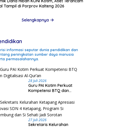
mik Dana Hibah KONI Kotim, Atlet Terancam
l Tampil di Porprov Kalteng 2026
Selengkapnya
endidikan
risi informasi seputar dunia pendidikan dan
ntang peningkatan sumber daya manusia
rta permasalahannya.
28 Juli 2026
Guru PAI Kotim Perkuat
Kompetensi BTQ dan
Digitalisasi Al-Qur’an
27 Juli 2026
Sekretaris Kelurahan