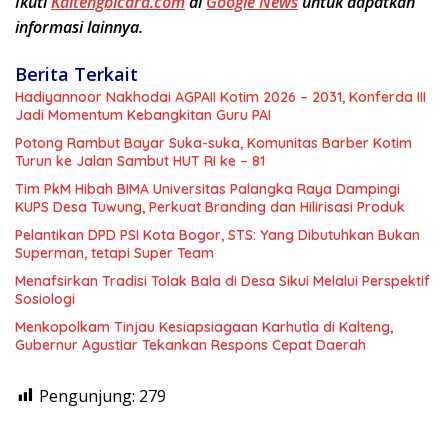
Ikuti
Kaltengbicara.com
di
Google News
untuk dapatkan
informasi lainnya.
Berita Terkait
Hadiyannoor Nakhodai AGPAII Kotim 2026 – 2031, Konferda III
Jadi Momentum Kebangkitan Guru PAI
Potong Rambut Bayar Suka-suka, Komunitas Barber Kotim
Turun ke Jalan Sambut HUT RI ke – 81
Tim PkM Hibah BIMA Universitas Palangka Raya Dampingi
KUPS Desa Tuwung, Perkuat Branding dan Hilirisasi Produk
Pelantikan DPD PSI Kota Bogor, STS: Yang Dibutuhkan Bukan
Superman, tetapi Super Team
Menafsirkan Tradisi Tolak Bala di Desa Sikui Melalui Perspektif
Sosiologi
Menkopolkam Tinjau Kesiapsiagaan Karhutla di Kalteng,
Gubernur Agustiar Tekankan Respons Cepat Daerah
Pengunjung:
279