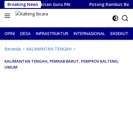
Langsung
m Kebangkitan Guru PAI
Breaking News
Potong Rambut Bayar Suka-suka
ke
konten
OPINI
DESA
INFRASTRUKTUR
INTERNASIONAL
EKSEKUTIF
Beranda
KALIMANTAN TENGAH
KALIMANTAN TENGAH
,
PEMKAB BARUT
,
PEMPROV KALTENG
,
UMUM