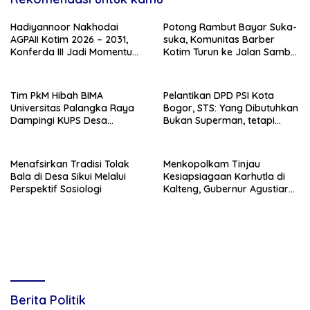
Hadiyannoor Nakhodai
Potong Rambut Bayar Suka-
AGPAII Kotim 2026 – 2031,
suka, Komunitas Barber
Konferda III Jadi Momentum
Kotim Turun ke Jalan Sambut
Kebangkitan Guru PAI
HUT RI ke – 81
Tim PkM Hibah BIMA
Pelantikan DPD PSI Kota
Universitas Palangka Raya
Bogor, STS: Yang Dibutuhkan
Dampingi KUPS Desa
Bukan Superman, tetapi
Tuwung, Perkuat Branding
Super Team
dan Hilirisasi Produk
Menafsirkan Tradisi Tolak
Menkopolkam Tinjau
Bala di Desa Sikui Melalui
Kesiapsiagaan Karhutla di
Perspektif Sosiologi
Kalteng, Gubernur Agustiar
Tekankan Respons Cepat
Daerah
Berita Politik