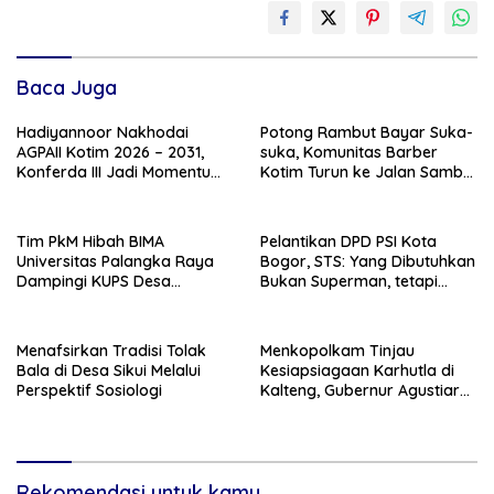
Baca Juga
Hadiyannoor Nakhodai
Potong Rambut Bayar Suka-
AGPAII Kotim 2026 – 2031,
suka, Komunitas Barber
Konferda III Jadi Momentum
Kotim Turun ke Jalan Sambut
Kebangkitan Guru PAI
HUT RI ke – 81
Tim PkM Hibah BIMA
Pelantikan DPD PSI Kota
Universitas Palangka Raya
Bogor, STS: Yang Dibutuhkan
Dampingi KUPS Desa
Bukan Superman, tetapi
Tuwung, Perkuat Branding
Super Team
dan Hilirisasi Produk
Menafsirkan Tradisi Tolak
Menkopolkam Tinjau
Bala di Desa Sikui Melalui
Kesiapsiagaan Karhutla di
Perspektif Sosiologi
Kalteng, Gubernur Agustiar
Tekankan Respons Cepat
Daerah
Rekomendasi untuk kamu