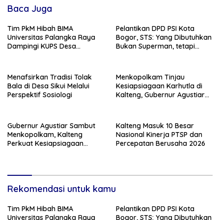
Baca Juga
Tim PkM Hibah BIMA
Pelantikan DPD PSI Kota
Universitas Palangka Raya
Bogor, STS: Yang Dibutuhkan
Dampingi KUPS Desa
Bukan Superman, tetapi
Tuwung, Perkuat Branding
Super Team
dan Hilirisasi Produk
Menafsirkan Tradisi Tolak
Menkopolkam Tinjau
Bala di Desa Sikui Melalui
Kesiapsiagaan Karhutla di
Perspektif Sosiologi
Kalteng, Gubernur Agustiar
Tekankan Respons Cepat
Daerah
Gubernur Agustiar Sambut
Kalteng Masuk 10 Besar
Menkopolkam, Kalteng
Nasional Kinerja PTSP dan
Perkuat Kesiapsiagaan
Percepatan Berusaha 2026
Hadapi Ancaman Karhutla
Rekomendasi untuk kamu
Tim PkM Hibah BIMA
Pelantikan DPD PSI Kota
Universitas Palangka Raya
Bogor, STS: Yang Dibutuhkan