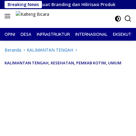
Langsung
ng, Perkuat Branding dan Hilirisasi Produk
Breaking News
Pelantika
ke
konten
OPINI
DESA
INFRASTRUKTUR
INTERNASIONAL
EKSEKUTIF
Beranda
KALIMANTAN TENGAH
KALIMANTAN TENGAH
,
KESEHATAN
,
PEMKAB KOTIM
,
UMUM