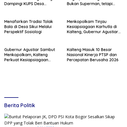
Dampingi KUPS Desa
Bukan Superman, tetapi
Tuwung, Perkuat Branding
Super Team
dan Hilirisasi Produk
Menafsirkan Tradisi Tolak
Menkopolkam Tinjau
Bala di Desa Sikui Melalui
Kesiapsiagaan Karhutla di
Perspektif Sosiologi
Kalteng, Gubernur Agustiar
Tekankan Respons Cepat
Daerah
Gubernur Agustiar Sambut
Kalteng Masuk 10 Besar
Menkopolkam, Kalteng
Nasional Kinerja PTSP dan
Perkuat Kesiapsiagaan
Percepatan Berusaha 2026
Hadapi Ancaman Karhutla
Berita Politik