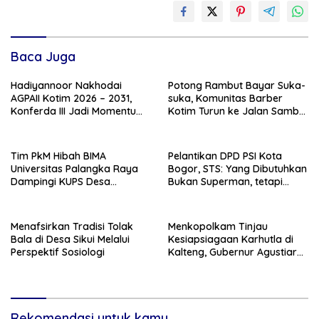
Baca Juga
Hadiyannoor Nakhodai
Potong Rambut Bayar Suka-
AGPAII Kotim 2026 – 2031,
suka, Komunitas Barber
Konferda III Jadi Momentum
Kotim Turun ke Jalan Sambut
Kebangkitan Guru PAI
HUT RI ke – 81
Tim PkM Hibah BIMA
Pelantikan DPD PSI Kota
Universitas Palangka Raya
Bogor, STS: Yang Dibutuhkan
Dampingi KUPS Desa
Bukan Superman, tetapi
Tuwung, Perkuat Branding
Super Team
dan Hilirisasi Produk
Menafsirkan Tradisi Tolak
Menkopolkam Tinjau
Bala di Desa Sikui Melalui
Kesiapsiagaan Karhutla di
Perspektif Sosiologi
Kalteng, Gubernur Agustiar
Tekankan Respons Cepat
Daerah
Rekomendasi untuk kamu