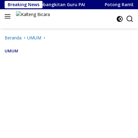
Langsung
omentum Kebangkitan Guru PAI
Breaking News
Potong Rambut Bayar Suk
ke
konten
Beranda
UMUM
UMUM