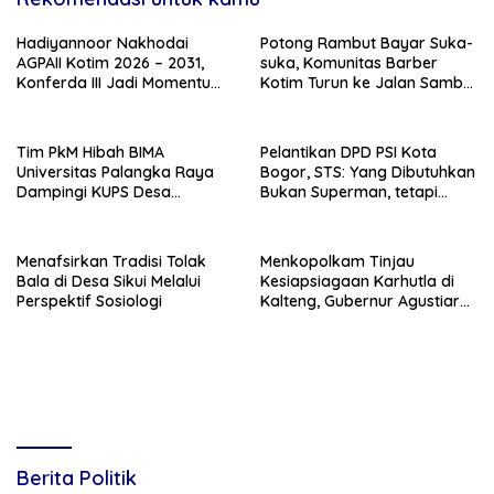
Hadiyannoor Nakhodai
Potong Rambut Bayar Suka-
AGPAII Kotim 2026 – 2031,
suka, Komunitas Barber
Konferda III Jadi Momentum
Kotim Turun ke Jalan Sambut
Kebangkitan Guru PAI
HUT RI ke – 81
Tim PkM Hibah BIMA
Pelantikan DPD PSI Kota
Universitas Palangka Raya
Bogor, STS: Yang Dibutuhkan
Dampingi KUPS Desa
Bukan Superman, tetapi
Tuwung, Perkuat Branding
Super Team
dan Hilirisasi Produk
Menafsirkan Tradisi Tolak
Menkopolkam Tinjau
Bala di Desa Sikui Melalui
Kesiapsiagaan Karhutla di
Perspektif Sosiologi
Kalteng, Gubernur Agustiar
Tekankan Respons Cepat
Daerah
Berita Politik