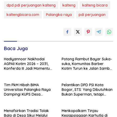
dpd pdi perjuangan kalteng
kalteng
kalteng bicara
kaltengbicara.com
Palangka raya
pdi perjuangan
Baca Juga
Hadiyannoor Nakhodai
Potong Rambut Bayar Suka-
AGPAII Kotim 2026 – 2031,
suka, Komunitas Barber
Konferda III Jadi Momentum
Kotim Turun ke Jalan Sambut
Kebangkitan Guru PAI
HUT RI ke – 81
Tim PkM Hibah BIMA
Pelantikan DPD PSI Kota
Universitas Palangka Raya
Bogor, STS: Yang Dibutuhkan
Dampingi KUPS Desa
Bukan Superman, tetapi
Tuwung, Perkuat Branding
Super Team
dan Hilirisasi Produk
Menafsirkan Tradisi Tolak
Menkopolkam Tinjau
Bala di Desa Sikui Melalui
Kesiapsiagaan Karhutla di