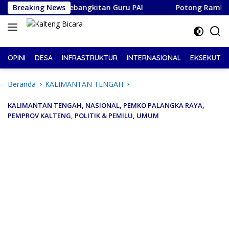
Langsung
Momentum Kebangkitan Guru PAI
Breaking News
Potong Rambut Bayar Su
ke
konten
OPINI
DESA
INFRASTRUKTUR
INTERNASIONAL
EKSEKUTIF
Beranda
KALIMANTAN TENGAH
KALIMANTAN TENGAH
,
NASIONAL
,
PEMKO PALANGKA RAYA
,
PEMPROV KALTENG
,
POLITIK & PEMILU
,
UMUM