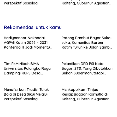
Perspektif Sosiologi
Kalteng, Gubernur Agustiar
Tekankan Respons Cepat
Daerah
Rekomendasi untuk kamu
Hadiyannoor Nakhodai
Potong Rambut Bayar Suka-
AGPAII Kotim 2026 – 2031,
suka, Komunitas Barber
Konferda III Jadi Momentum
Kotim Turun ke Jalan Sambut
Kebangkitan Guru PAI
HUT RI ke – 81
Tim PkM Hibah BIMA
Pelantikan DPD PSI Kota
Universitas Palangka Raya
Bogor, STS: Yang Dibutuhkan
Dampingi KUPS Desa
Bukan Superman, tetapi
Tuwung, Perkuat Branding
Super Team
dan Hilirisasi Produk
Menafsirkan Tradisi Tolak
Menkopolkam Tinjau
Bala di Desa Sikui Melalui
Kesiapsiagaan Karhutla di
Perspektif Sosiologi
Kalteng, Gubernur Agustiar
Tekankan Respons Cepat
Daerah