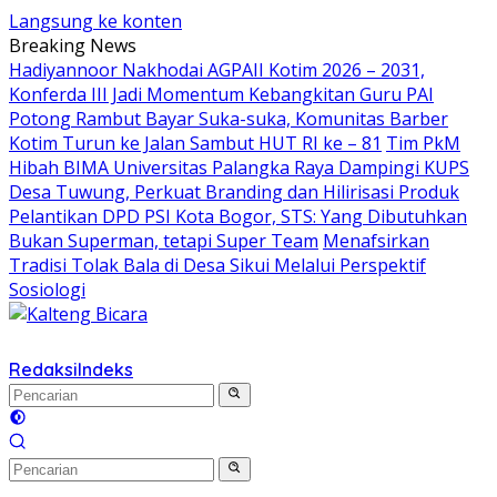
Langsung ke konten
Breaking News
Hadiyannoor Nakhodai AGPAII Kotim 2026 – 2031,
Konferda III Jadi Momentum Kebangkitan Guru PAI
Potong Rambut Bayar Suka-suka, Komunitas Barber
Kotim Turun ke Jalan Sambut HUT RI ke – 81
Tim PkM
Hibah BIMA Universitas Palangka Raya Dampingi KUPS
Desa Tuwung, Perkuat Branding dan Hilirisasi Produk
Pelantikan DPD PSI Kota Bogor, STS: Yang Dibutuhkan
Bukan Superman, tetapi Super Team
Menafsirkan
Tradisi Tolak Bala di Desa Sikui Melalui Perspektif
Sosiologi
Redaksi
Indeks