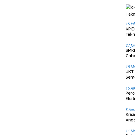
15 Ju
KPID
Tekn
27 Ju
SMKN
Caba
18 Me
UKT 
Sema
15 Ap
Perc
Ekst
3 Apr
Kris
Anda
11 M