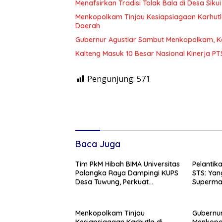
Menafsirkan Tradisi Tolak Bala di Desa Sikui 
Menkopolkam Tinjau Kesiapsiagaan Karhutl
Daerah
Gubernur Agustiar Sambut Menkopolkam, K
Kalteng Masuk 10 Besar Nasional Kinerja P
Pengunjung:
571
Baca Juga
Tim PkM Hibah BIMA Universitas
Pelantik
Palangka Raya Dampingi KUPS
STS: Yan
Desa Tuwung, Perkuat
Superman
Branding dan Hilirisasi Produk
Menkopolkam Tinjau
Gubernur
Kesiapsiagaan Karhutla di
Menkopol