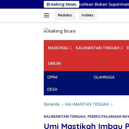
Langsung
a Bogor, STS: Yang Dibutuhkan Bukan Superman, tetapi Super 
Breaking News
ke
konten
Redaksi
Indeks
NASIONAL
KALIMANTAN TENGAH
UMUM
OPINI
OLAHRAGA
DESA
Beranda
KALIMANTAN TENGAH
KALIMANTAN TENGAH
,
PEMKO PALANGKA RA
Umi Mastikah Imbau P