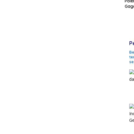
Pole
Gaga
P
Be
te
se