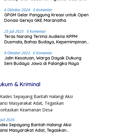
Dengan Meriah dan Penuh Antusias
Masyarakat
6 Oktober 2024
0 Komentar
GPGM Gelar Panggung Kreasi untuk Open
Donasi Gereja GKE Maranatha
25 Juli 2025
0 Komentar
Teras Narang Terima Audiensi KPPM
Dusmala, Bahas Budaya, Kepemimpinan,
dan Transmigrasi
8 Oktober 2023
0 Komentar
Jalin Kesatuan, Warga Dayak Dukung
Seni Budaya Jawa di Palangka Raya
ukum & Kriminal
 Juli 2026
des Sepayang Bantah Halangi Aksi
iansi Masyarakat Adat, Tegaskan
ioritaskan Keamanan Desa