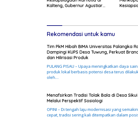
Kalteng, Gubernur Agustiar
Kesiaps
Tekankan Respons Cepat
Ancaman
Daerah
Rekomendasi untuk kamu
Tim PkM Hibah BIMA Universitas Palangka R
Dampingi KUPS Desa Tuwung, Perkuat Bran
dan Hilirisasi Produk
PULANG PISAU – Upaya meningkatkan daya sain
produk lokal berbasis potensi desa terus dilaku
oleh…
Menafsirkan Tradisi Tolak Bala di Desa Sikui
Melalui Perspektif Sosiologi
OPINI – Di tengah laju modernisasi yang semakin
cepat, tradisi sering kali ditempatkan dalam posi