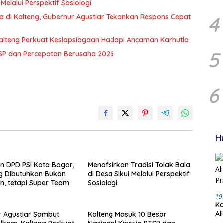
Melalui Perspektif Sosiologi
4
a di Kalteng, Gubernur Agustiar Tekankan Respons Cepat
alteng Perkuat Kesiapsiagaan Hadapi Ancaman Karhutla
5
TSP dan Percepatan Berusaha 2026
6
H
an DPD PSI Kota Bogor,
Menafsirkan Tradisi Tolak Bala
g Dibutuhkan Bukan
di Desa Sikui Melalui Perspektif
, tetapi Super Team
Sosiologi
19
Ka
Al
 Agustiar Sambut
Kalteng Masuk 10 Besar
Pr
kam, Kalteng Perkuat
Nasional Kinerja PTSP dan