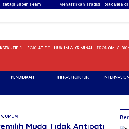
Team
Menafsirkan Tradisi Tolak Bala di Desa Sikui Melalu
EKSEKUTIF
LEGISLATIF
HUKUM & KRIMINAL
EKONOMI & BISN
PENDIDIKAN
INFRASTRUKTUR
INTERNASIO
YA
,
UMUM
Ber
emilih Muda Tidak Antipati