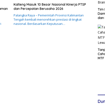
Kalteng Masuk 10 Besar Nasional Kinerja PTSP
caman
dan Percepatan Berusaha 2026
Tim 
Damp
Palangka Raya – Pemerintah Provinsi Kalimantan
dan 
Tengah kembali menorehkan prestasi di tingkat
i
nasional. Berdasarkan Keputusan…
Tanp
Cah
MTF 
Lew
Dun