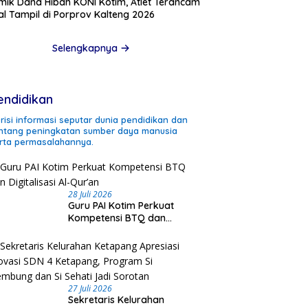
mik Dana Hibah KONI Kotim, Atlet Terancam
l Tampil di Porprov Kalteng 2026
Selengkapnya
endidikan
risi informasi seputar dunia pendidikan dan
ntang peningkatan sumber daya manusia
rta permasalahannya.
28 Juli 2026
Guru PAI Kotim Perkuat
Kompetensi BTQ dan
Digitalisasi Al-Qur’an
27 Juli 2026
Sekretaris Kelurahan