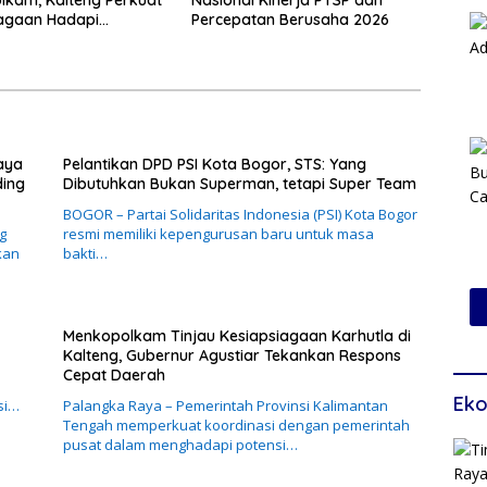
iagaan Hadapi
Percepatan Berusaha 2026
 Karhutla
aya
Pelantikan DPD PSI Kota Bogor, STS: Yang
ding
Dibutuhkan Bukan Superman, tetapi Super Team
BOGOR – Partai Solidaritas Indonesia (PSI) Kota Bogor
g
resmi memiliki kepengurusan baru untuk masa
kan
bakti…
Menkopolkam Tinjau Kesiapsiagaan Karhutla di
Kalteng, Gubernur Agustiar Tekankan Respons
Cepat Daerah
Eko
si…
Palangka Raya – Pemerintah Provinsi Kalimantan
Tengah memperkuat koordinasi dengan pemerintah
pusat dalam menghadapi potensi…