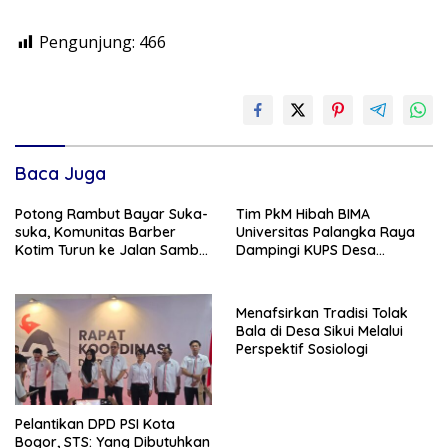
Pengunjung:
466
Baca Juga
Potong Rambut Bayar Suka-
Tim PkM Hibah BIMA
suka, Komunitas Barber
Universitas Palangka Raya
Kotim Turun ke Jalan Sambut
Dampingi KUPS Desa
HUT RI ke – 81
Tuwung, Perkuat Branding
dan Hilirisasi Produk
Menafsirkan Tradisi Tolak
Bala di Desa Sikui Melalui
Perspektif Sosiologi
Pelantikan DPD PSI Kota
Bogor, STS: Yang Dibutuhkan