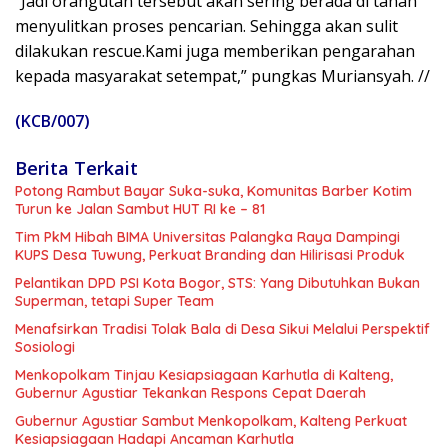
“Jadi orangutan tersebut akan sering berada di tanah
menyulitkan proses pencarian. Sehingga akan sulit
dilakukan rescue.Kami juga memberikan pengarahan
kepada masyarakat setempat,” pungkas Muriansyah. //
(KCB/007)
Berita Terkait
Potong Rambut Bayar Suka-suka, Komunitas Barber Kotim
Turun ke Jalan Sambut HUT RI ke – 81
Tim PkM Hibah BIMA Universitas Palangka Raya Dampingi
KUPS Desa Tuwung, Perkuat Branding dan Hilirisasi Produk
Pelantikan DPD PSI Kota Bogor, STS: Yang Dibutuhkan Bukan
Superman, tetapi Super Team
Menafsirkan Tradisi Tolak Bala di Desa Sikui Melalui Perspektif
Sosiologi
Menkopolkam Tinjau Kesiapsiagaan Karhutla di Kalteng,
Gubernur Agustiar Tekankan Respons Cepat Daerah
Gubernur Agustiar Sambut Menkopolkam, Kalteng Perkuat
Kesiapsiagaan Hadapi Ancaman Karhutla