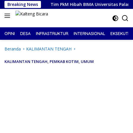
Langsung
– 81
Breaking News
Tim PkM Hibah BIMA Universitas Palangka Raya Dam
ke
konten
OPINI
DESA
INFRASTRUKTUR
INTERNASIONAL
EKSEKUTIF
Beranda
KALIMANTAN TENGAH
KALIMANTAN TENGAH
,
PEMKAB KOTIM
,
UMUM