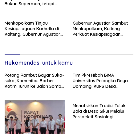
Bukan Superman, tetapi
Super Team
Menkopolkam Tinjau
Gubernur Agustiar Sambut
Kesiapsiagaan Karhutla di
Menkopolkam, Kalteng
Kalteng, Gubernur Agustiar
Perkuat Kesiapsiagaan
Tekankan Respons Cepat
Hadapi Ancaman Karhutla
Daerah
Rekomendasi untuk kamu
Potong Rambut Bayar Suka-
Tim PkM Hibah BIMA
suka, Komunitas Barber
Universitas Palangka Raya
Kotim Turun ke Jalan Sambut
Dampingi KUPS Desa
HUT RI ke – 81
Tuwung, Perkuat Branding
dan Hilirisasi Produk
Menafsirkan Tradisi Tolak
Bala di Desa Sikui Melalui
Perspektif Sosiologi