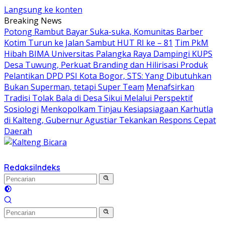
Langsung ke konten
Breaking News
Potong Rambut Bayar Suka-suka, Komunitas Barber
Kotim Turun ke Jalan Sambut HUT RI ke – 81
Tim PkM
Hibah BIMA Universitas Palangka Raya Dampingi KUPS
Desa Tuwung, Perkuat Branding dan Hilirisasi Produk
Pelantikan DPD PSI Kota Bogor, STS: Yang Dibutuhkan
Bukan Superman, tetapi Super Team
Menafsirkan
Tradisi Tolak Bala di Desa Sikui Melalui Perspektif
Sosiologi
Menkopolkam Tinjau Kesiapsiagaan Karhutla
di Kalteng, Gubernur Agustiar Tekankan Respons Cepat
Daerah
Redaksi
Indeks