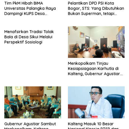
Tim PkM Hibah BIMA
Pelantikan DPD PSI Kota
Universitas Palangka Raya
Bogor, STS: Yang Dibutuhkan
Dampingi KUPS Desa
Bukan Superman, tetapi
Tuwung, Perkuat Branding
Super Team
dan Hilirisasi Produk
Menafsirkan Tradisi Tolak
Bala di Desa Sikui Melalui
Perspektif Sosiologi
Menkopolkam Tinjau
Kesiapsiagaan Karhutla di
Kalteng, Gubernur Agustiar
Tekankan Respons Cepat
Daerah
Gubernur Agustiar Sambut
Kalteng Masuk 10 Besar