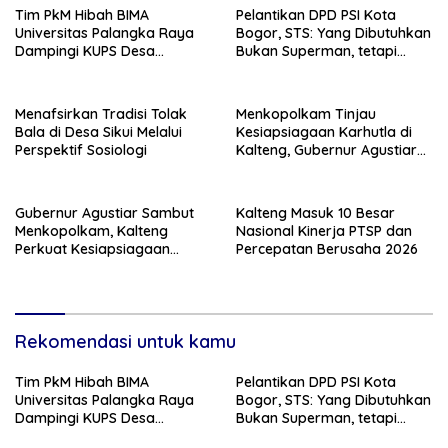
Tim PkM Hibah BIMA
Pelantikan DPD PSI Kota
Universitas Palangka Raya
Bogor, STS: Yang Dibutuhkan
Dampingi KUPS Desa
Bukan Superman, tetapi
Tuwung, Perkuat Branding
Super Team
dan Hilirisasi Produk
Menafsirkan Tradisi Tolak
Menkopolkam Tinjau
Bala di Desa Sikui Melalui
Kesiapsiagaan Karhutla di
Perspektif Sosiologi
Kalteng, Gubernur Agustiar
Tekankan Respons Cepat
Daerah
Gubernur Agustiar Sambut
Kalteng Masuk 10 Besar
Menkopolkam, Kalteng
Nasional Kinerja PTSP dan
Perkuat Kesiapsiagaan
Percepatan Berusaha 2026
Hadapi Ancaman Karhutla
Rekomendasi untuk kamu
Tim PkM Hibah BIMA
Pelantikan DPD PSI Kota
Universitas Palangka Raya
Bogor, STS: Yang Dibutuhkan
Dampingi KUPS Desa
Bukan Superman, tetapi
Tuwung, Perkuat Branding
Super Team