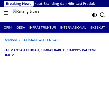
Langsung
ung, Perkuat Branding dan Hilirisasi Produk
Breaking News
Pelantik
ke
konten
OPINI
DESA
INFRASTRUKTUR
INTERNASIONAL
EKSEKUTIF
Beranda
KALIMANTAN TENGAH
KALIMANTAN TENGAH
,
PEMKAB BARUT
,
PEMPROV KALTENG
,
UMUM