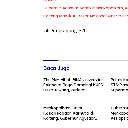
Daerah
Gubernur Agustiar Sambut Menkopolkam, K
Kalteng Masuk 10 Besar Nasional Kinerja P
Pengunjung:
370
Baca Juga
Tim PkM Hibah BIMA Universitas
Pelantik
Palangka Raya Dampingi KUPS
STS: Yan
Desa Tuwung, Perkuat
Superman
Branding dan Hilirisasi Produk
Menkopolkam Tinjau
Gubernur
Kesiapsiagaan Karhutla di
Menkopol
Kalteng, Gubernur Agustiar
Kesiaps
Tekankan Respons Cepat
Ancaman