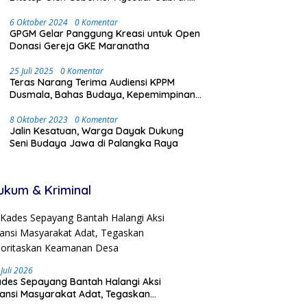
Dengan Meriah dan Penuh Antusias
Masyarakat
6 Oktober 2024
0 Komentar
GPGM Gelar Panggung Kreasi untuk Open
Donasi Gereja GKE Maranatha
25 Juli 2025
0 Komentar
Teras Narang Terima Audiensi KPPM
Dusmala, Bahas Budaya, Kepemimpinan,
dan Transmigrasi
8 Oktober 2023
0 Komentar
Jalin Kesatuan, Warga Dayak Dukung
Seni Budaya Jawa di Palangka Raya
ukum & Kriminal
 Juli 2026
des Sepayang Bantah Halangi Aksi
iansi Masyarakat Adat, Tegaskan
ioritaskan Keamanan Desa