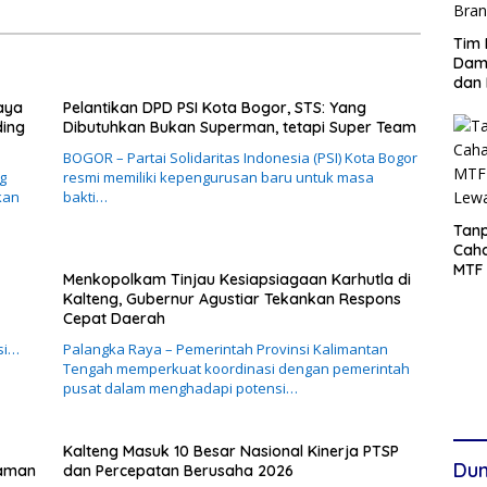
Tim 
Damp
dan 
aya
Pelantikan DPD PSI Kota Bogor, STS: Yang
ding
Dibutuhkan Bukan Superman, tetapi Super Team
BOGOR – Partai Solidaritas Indonesia (PSI) Kota Bogor
g
resmi memiliki kepengurusan baru untuk masa
kan
bakti…
Tanp
Cah
MTF 
Menkopolkam Tinjau Kesiapsiagaan Karhutla di
Lew
Kalteng, Gubernur Agustiar Tekankan Respons
Cepat Daerah
si…
Palangka Raya – Pemerintah Provinsi Kalimantan
Tengah memperkuat koordinasi dengan pemerintah
pusat dalam menghadapi potensi…
Kalteng Masuk 10 Besar Nasional Kinerja PTSP
Dun
caman
dan Percepatan Berusaha 2026