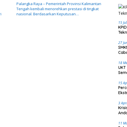
Palangka Raya – Pemerintah Provinsi Kalimantan
Tengah kembali menorehkan prestasi di tingkat
i
nasional. Berdasarkan Keputusan…
15 Ju
KPID
Tekn
27 Ju
SMKN
Caba
18 Me
UKT 
Sema
15 Ap
Perc
Ekst
3 Apr
Kris
Anda
11 M