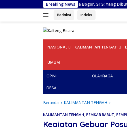
Langsung
Pelantikan DPD PSI Kota Bogor, STS: Yang Dibutuhkan Buka
Breaking News
ke
konten
Redaksi
Indeks
NASIONAL
KALIMANTAN TENGAH
UMUM
OPINI
OLAHRAGA
DESA
Beranda
KALIMANTAN TENGAH
KALIMANTAN TENGAH
,
PEMKAB BARUT
,
PEMP
Kegiatan Gebyar Posya