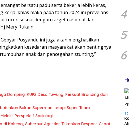
 semangat bersatu padu serta bekerja lebih keras,
4
ng kerja ikhlas maka pada tahun 2024 ini prevelansi
pat turun sesuai dengan target nasional dan
Hj Mery Rukaini.
5
n Gebyar Posyandu ini juga akan menghasilkan
ningkatkan kesadaran masyarakat akan pentingnya
6
rtumbuhan anak dan pencegahan stunting,”
H
Raya Dampingi KUPS Desa Tuwung, Perkuat Branding dan
Dibutuhkan Bukan Superman, tetapi Super Team
19
Melalui Perspektif Sosiologi
Ka
Al
a di Kalteng, Gubernur Agustiar Tekankan Respons Cepat
Pr