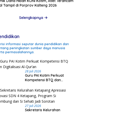
mik Dana Hibah KONI Kotim, Atlet Terancam
l Tampil di Porprov Kalteng 2026
Selengkapnya
endidikan
risi informasi seputar dunia pendidikan dan
ntang peningkatan sumber daya manusia
rta permasalahannya.
28 Juli 2026
Guru PAI Kotim Perkuat
Kompetensi BTQ dan
Digitalisasi Al-Qur’an
27 Juli 2026
Sekretaris Kelurahan