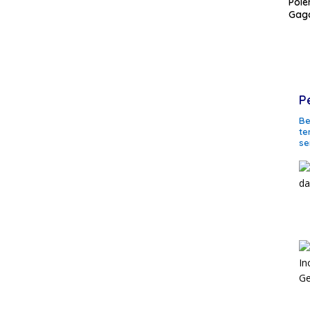
Pole
Gaga
P
Be
te
se