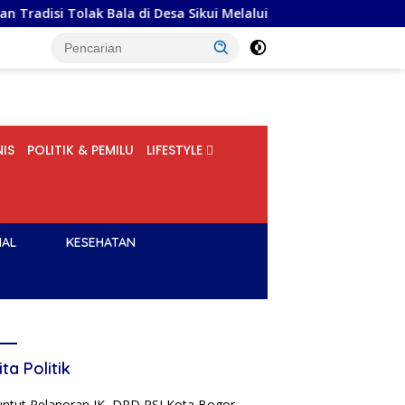
ak Bala di Desa Sikui Melalui Perspektif Sosiologi
Menko
IS
POLITIK & PEMILU
LIFESTYLE
NAL
KESEHATAN
ita Politik