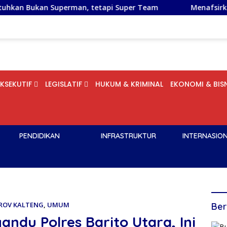
n Superman, tetapi Super Team
Menafsirkan Tradisi Tol
EKSEKUTIF
LEGISLATIF
HUKUM & KRIMINAL
EKONOMI & BISN
PENDIDIKAN
INFRASTRUKTUR
INTERNASIO
ROV KALTENG
,
UMUM
Ber
ndu Polres Barito Utara, Ini