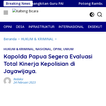
Langsung
entum Kebangkitan Guru PAI
Breaking News
Potong Rambut Bayar Suka
ke
konten
OPINI
DESA
INFRASTRUKTUR
INTERNASIONAL
EKSEKUTIF
Beranda
HUKUM & KRIMINAL
HUKUM & KRIMINAL
,
NASIONAL
,
OPINI
,
UMUM
Kapolda Papua Segera Evaluasi
Total Kinerja Kepolisian di
Jayawijaya.
Redaksi
24 Februari 2023