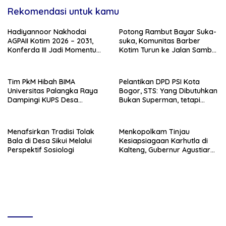
Rekomendasi untuk kamu
Hadiyannoor Nakhodai
Potong Rambut Bayar Suka-
AGPAII Kotim 2026 – 2031,
suka, Komunitas Barber
Konferda III Jadi Momentum
Kotim Turun ke Jalan Sambut
Kebangkitan Guru PAI
HUT RI ke – 81
Tim PkM Hibah BIMA
Pelantikan DPD PSI Kota
Universitas Palangka Raya
Bogor, STS: Yang Dibutuhkan
Dampingi KUPS Desa
Bukan Superman, tetapi
Tuwung, Perkuat Branding
Super Team
dan Hilirisasi Produk
Menafsirkan Tradisi Tolak
Menkopolkam Tinjau
Bala di Desa Sikui Melalui
Kesiapsiagaan Karhutla di
Perspektif Sosiologi
Kalteng, Gubernur Agustiar
Tekankan Respons Cepat
Daerah