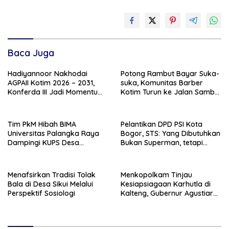
Baca Juga
Hadiyannoor Nakhodai
Potong Rambut Bayar Suka-
AGPAII Kotim 2026 – 2031,
suka, Komunitas Barber
Konferda III Jadi Momentum
Kotim Turun ke Jalan Sambut
Kebangkitan Guru PAI
HUT RI ke – 81
Tim PkM Hibah BIMA
Pelantikan DPD PSI Kota
Universitas Palangka Raya
Bogor, STS: Yang Dibutuhkan
Dampingi KUPS Desa
Bukan Superman, tetapi
Tuwung, Perkuat Branding
Super Team
dan Hilirisasi Produk
Menafsirkan Tradisi Tolak
Menkopolkam Tinjau
Bala di Desa Sikui Melalui
Kesiapsiagaan Karhutla di
Perspektif Sosiologi
Kalteng, Gubernur Agustiar
Tekankan Respons Cepat
Daerah