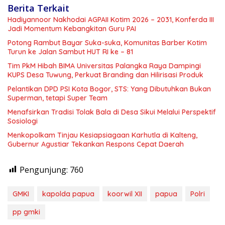
Berita Terkait
Hadiyannoor Nakhodai AGPAII Kotim 2026 – 2031, Konferda III
Jadi Momentum Kebangkitan Guru PAI
Potong Rambut Bayar Suka-suka, Komunitas Barber Kotim
Turun ke Jalan Sambut HUT RI ke – 81
Tim PkM Hibah BIMA Universitas Palangka Raya Dampingi
KUPS Desa Tuwung, Perkuat Branding dan Hilirisasi Produk
Pelantikan DPD PSI Kota Bogor, STS: Yang Dibutuhkan Bukan
Superman, tetapi Super Team
Menafsirkan Tradisi Tolak Bala di Desa Sikui Melalui Perspektif
Sosiologi
Menkopolkam Tinjau Kesiapsiagaan Karhutla di Kalteng,
Gubernur Agustiar Tekankan Respons Cepat Daerah
Pengunjung:
760
GMKI
kapolda papua
koorwil XII
papua
Polri
pp gmki