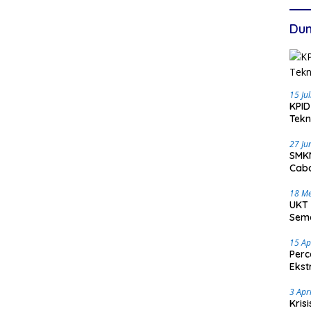
Dun
15 Ju
KPID
Tekn
27 Ju
SMKN
Caba
18 Me
UKT 
Sema
15 Ap
Perc
Ekst
3 Apr
Kris