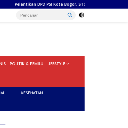
an DPD PSI Kota Bogor, STS: Yang Dibutuhkan Bukan Superman,
NIS
POLITIK & PEMILU
LIFESTYLE
NAL
KESEHATAN