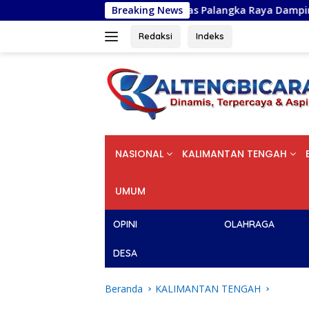
Langsung
 Hibah BIMA Universitas Palangka Raya Dampingi KUPS Desa Tuw
Breaking News
ke
konten
Redaksi
Indeks
NASIONAL
KALIMANTAN TENGAH
UMUM
OPINI
OLAHRAGA
DESA
Beranda
KALIMANTAN TENGAH