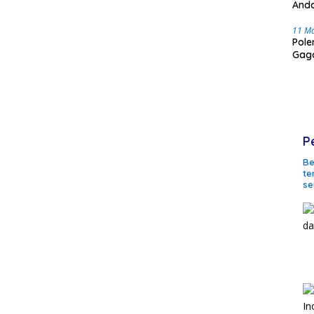
Anda
11 M
Pole
Gaga
P
Be
te
se