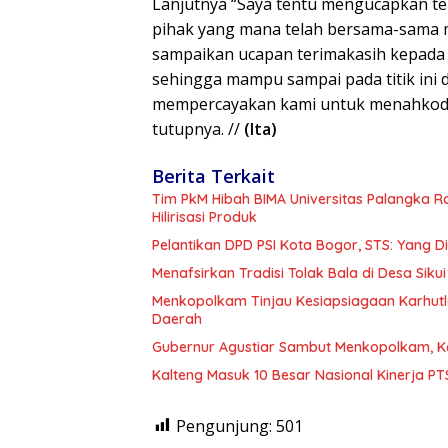
Lanjutnya “Saya tentu mengucapkan t
pihak yang mana telah bersama-sama m
sampaikan ucapan terimakasih kepada 
sehingga mampu sampai pada titik ini 
mempercayakan kami untuk menahkodai
tutupnya. //
(Ita)
Berita Terkait
Tim PkM Hibah BIMA Universitas Palangka 
Hilirisasi Produk
Pelantikan DPD PSI Kota Bogor, STS: Yang 
Menafsirkan Tradisi Tolak Bala di Desa Sikui 
Menkopolkam Tinjau Kesiapsiagaan Karhutl
Daerah
Gubernur Agustiar Sambut Menkopolkam, K
Kalteng Masuk 10 Besar Nasional Kinerja P
Pengunjung:
501