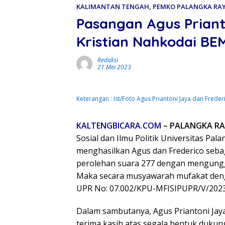
KALIMANTAN TENGAH
,
PEMKO PALANGKA RA
Pasangan Agus Priant
Kristian Nahkodai BEM
Redaksi
21 Mei 2023
Keterangan : Ist/Foto Agus Priantoni Jaya dan Freder
KALTENGBICARA.COM
– PALANGKA RA
Sosial dan Ilmu Politik Universitas Pal
menghasilkan Agus dan Frederico sebag
perolehan suara 277 dengan mengungg
Maka secara musyawarah mufakat denga
UPR No: 07.002/KPU-MFISIPUPR/V/2023
Dalam sambutanya, Agus Priantoni Jay
terima kasih atas segala bentuk dukung