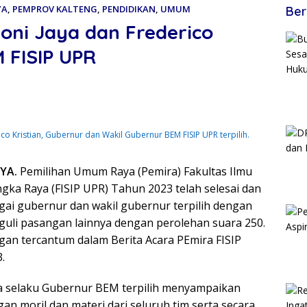
YA
,
PEMPROV KALTENG
,
PENDIDIKAN
,
UMUM
Ber
oni Jaya dan Frederico
 FISIP UPR
ico Kristian, Gubernur dan Wakil Gubernur BEM FISIP UPR terpilih.
YA.
Pemilihan Umum Raya (Pemira) Fakultas Ilmu
angka Raya (FISIP UPR) Tahun 2023 telah selesai dan
ai gubernur dan wakil gubernur terpilih dengan
uli pasangan lainnya dengan perolehan suara 250.
n tercantum dalam Berita Acara PEmira FISIP
.
a selaku Gubernur BEM terpilih menyampaikan
an moril dan materi dari seluruh tim serta secara