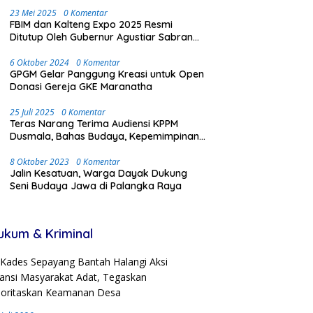
2024 di Palangka Raya
23 Mei 2025
0 Komentar
FBIM dan Kalteng Expo 2025 Resmi
Ditutup Oleh Gubernur Agustiar Sabran
Dengan Meriah dan Penuh Antusias
Masyarakat
6 Oktober 2024
0 Komentar
GPGM Gelar Panggung Kreasi untuk Open
Donasi Gereja GKE Maranatha
25 Juli 2025
0 Komentar
Teras Narang Terima Audiensi KPPM
Dusmala, Bahas Budaya, Kepemimpinan,
dan Transmigrasi
8 Oktober 2023
0 Komentar
Jalin Kesatuan, Warga Dayak Dukung
Seni Budaya Jawa di Palangka Raya
ukum & Kriminal