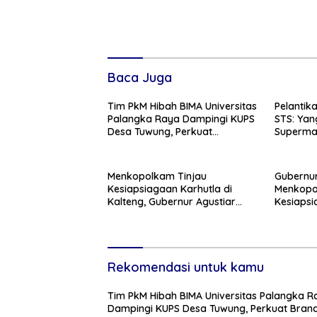
Baca Juga
Tim PkM Hibah BIMA Universitas
Pelantik
Palangka Raya Dampingi KUPS
STS: Yan
Desa Tuwung, Perkuat
Superman
Branding dan Hilirisasi Produk
Menkopolkam Tinjau
Gubernur
Kesiapsiagaan Karhutla di
Menkopol
Kalteng, Gubernur Agustiar
Kesiaps
Tekankan Respons Cepat
Ancaman
Daerah
Rekomendasi untuk kamu
Tim PkM Hibah BIMA Universitas Palangka R
Dampingi KUPS Desa Tuwung, Perkuat Bran