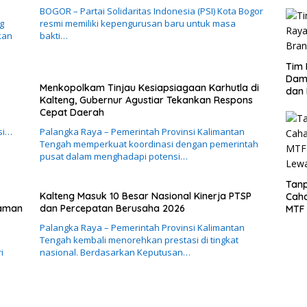
BOGOR – Partai Solidaritas Indonesia (PSI) Kota Bogor
g
resmi memiliki kepengurusan baru untuk masa
kan
bakti…
Tim 
Damp
Menkopolkam Tinjau Kesiapsiagaan Karhutla di
dan 
Kalteng, Gubernur Agustiar Tekankan Respons
Cepat Daerah
si…
Palangka Raya – Pemerintah Provinsi Kalimantan
Tengah memperkuat koordinasi dengan pemerintah
pusat dalam menghadapi potensi…
Tanp
Kalteng Masuk 10 Besar Nasional Kinerja PTSP
Cah
caman
dan Percepatan Berusaha 2026
MTF 
Lew
Palangka Raya – Pemerintah Provinsi Kalimantan
Tengah kembali menorehkan prestasi di tingkat
i
nasional. Berdasarkan Keputusan…