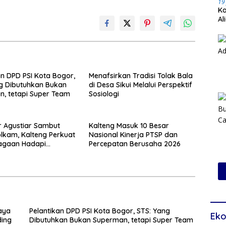
19
Ka
Al
Pr
an DPD PSI Kota Bogor,
Menafsirkan Tradisi Tolak Bala
g Dibutuhkan Bukan
di Desa Sikui Melalui Perspektif
, tetapi Super Team
Sosiologi
 Agustiar Sambut
Kalteng Masuk 10 Besar
kam, Kalteng Perkuat
Nasional Kinerja PTSP dan
iagaan Hadapi
Percepatan Berusaha 2026
 Karhutla
aya
Pelantikan DPD PSI Kota Bogor, STS: Yang
Eko
ding
Dibutuhkan Bukan Superman, tetapi Super Team