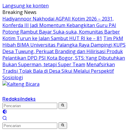
Langsung ke konten
Breaking News
Hadiyannoor Nakhodai AGPAII Kotim 2026 – 2031,
Konferda III Jadi Momentum Kebangkitan Guru PAI
Potong Rambut Bayar Suka-suka, Komunitas Barber
Kotim Turun ke Jalan Sambut HUT RI ke – 81
Tim PkM
Hibah BIMA Universitas Palangka Raya Dampingi KUPS
Desa Tuwung, Perkuat Branding dan Hilirisasi Produk
Pelantikan DPD PSI Kota Bogor, STS: Yang Dibutuhkan
Bukan Superman, tetapi Super Team
Menafsirkan
Tradisi Tolak Bala di Desa Sikui Melalui Perspektif
Sosiologi
Redaksi
Indeks