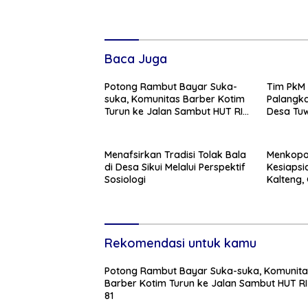
Baca Juga
Potong Rambut Bayar Suka-
Tim PkM 
suka, Komunitas Barber Kotim
Palangk
Turun ke Jalan Sambut HUT RI
Desa Tuw
ke – 81
Branding 
Menafsirkan Tradisi Tolak Bala
Menkopo
di Desa Sikui Melalui Perspektif
Kesiapsi
Sosiologi
Kalteng,
Tekanka
Daerah
Rekomendasi untuk kamu
Potong Rambut Bayar Suka-suka, Komunita
Barber Kotim Turun ke Jalan Sambut HUT RI
81