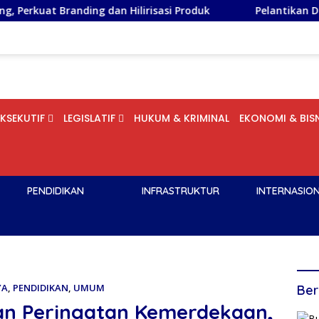
ng dan Hilirisasi Produk
Pelantikan DPD PSI Kota Bog
EKSEKUTIF
LEGISLATIF
HUKUM & KRIMINAL
EKONOMI & BISN
PENDIDIKAN
INFRASTRUKTUR
INTERNASIO
YA
,
PENDIDIKAN
,
UMUM
Ber
dan Peringatan Kemerdekaan,