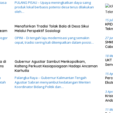
biasa
PULANG PISAU – Upaya meningkatkan daya saing
produk lokal berbasis potensi desa terus dilakukan
oleh…
15 Ju
KPID
Menafsirkan Tradisi Tolak Bala di Desa Sikui
Tekn
Team
Melalui Perspektif Sosiologi
Bogor
OPINI – Di tengah laju modernisasi yang semakin
27 Ju
SMKN
cepat, tradisi sering kali ditempatkan dalam posisi…
Caba
18 Me
UKT 
a di
Gubernur Agustiar Sambut Menkopolkam,
Sema
ons
Kalteng Perkuat Kesiapsiagaan Hadapi Ancaman
Karhutla
15 Ap
n
Palangka Raya – Gubernur Kalimantan Tengah
Perc
ntah
Agustiar Sabran menyambut kedatangan Menteri
Ekst
Koordinator Bidang Politik dan…
3 Apr
Kris
Anda
11 M