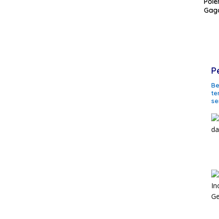
Pole
Gaga
P
Be
te
se