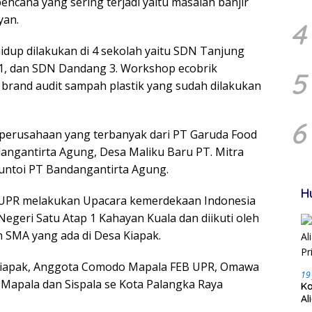
bencana yang sering terjadi yaitu masalah banjir
yan.
4
hidup dilakukan di 4 sekolah yaitu SDN Tanjung
1, dan SDN Dandang 3. Workshop ecobrik
5
n brand audit sampah plastik yang sudah dilakukan
6
perusahaan yang terbanyak dari PT Garuda Food
angantirta Agung, Desa Maliku Baru PT. Mitra
untoi PT Bandangantirta Agung.
H
 UPR melakukan Upacara kemerdekaan Indonesia
egeri Satu Atap 1 Kahayan Kuala dan diikuti oleh
n SMA yang ada di Desa Kiapak.
Kiapak, Anggota Comodo Mapala FEB UPR, Omawa
19
 Mapala dan Sispala se Kota Palangka Raya
Ka
Al
Pr