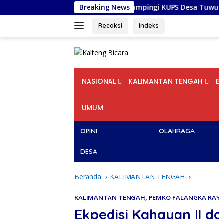
Langsung
itas Palangka Raya Dampingi KUPS Desa Tuwung, Perkuat Brandi
Breaking News
ke
konten
Redaksi
Indeks
NASIONAL
KALIMANTAN TENGAH
UMUM
OPINI
OLAHRAGA
DESA
Beranda
KALIMANTAN TENGAH
KALIMANTAN TENGAH
,
PEMKO PALANGKA RA
Ekpedisi Kahayan II 