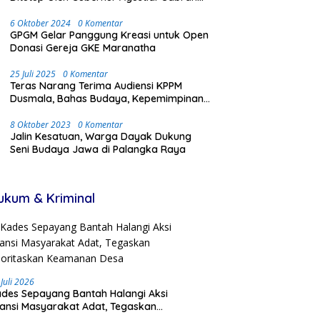
Dengan Meriah dan Penuh Antusias
Masyarakat
6 Oktober 2024
0 Komentar
GPGM Gelar Panggung Kreasi untuk Open
Donasi Gereja GKE Maranatha
25 Juli 2025
0 Komentar
Teras Narang Terima Audiensi KPPM
Dusmala, Bahas Budaya, Kepemimpinan,
dan Transmigrasi
8 Oktober 2023
0 Komentar
Jalin Kesatuan, Warga Dayak Dukung
Seni Budaya Jawa di Palangka Raya
ukum & Kriminal
 Juli 2026
des Sepayang Bantah Halangi Aksi
iansi Masyarakat Adat, Tegaskan
ioritaskan Keamanan Desa