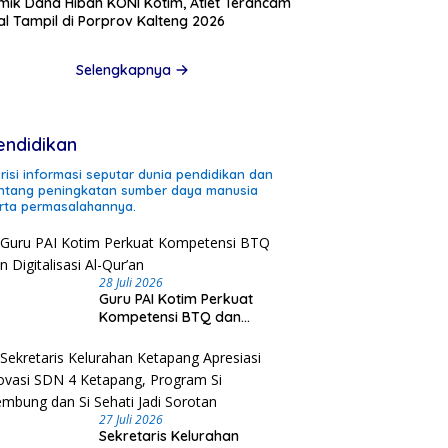
mik Dana Hibah KONI Kotim, Atlet Terancam
l Tampil di Porprov Kalteng 2026
Selengkapnya
endidikan
risi informasi seputar dunia pendidikan dan
ntang peningkatan sumber daya manusia
rta permasalahannya.
28 Juli 2026
Guru PAI Kotim Perkuat
Kompetensi BTQ dan
Digitalisasi Al-Qur’an
27 Juli 2026
Sekretaris Kelurahan