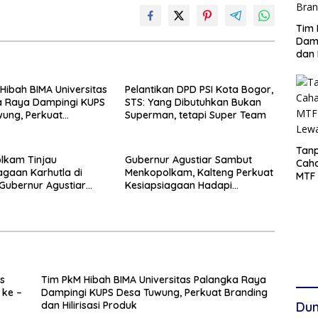
Tim 
Damp
dan 
Hibah BIMA Universitas
Pelantikan DPD PSI Kota Bogor,
a Raya Dampingi KUPS
STS: Yang Dibutuhkan Bukan
ung, Perkuat
Superman, tetapi Super Team
dan Hilirisasi Produk
Tanp
lkam Tinjau
Gubernur Agustiar Sambut
Cah
agaan Karhutla di
Menkopolkam, Kalteng Perkuat
MTF 
 Gubernur Agustiar
Kesiapsiagaan Hadapi
Lew
n Respons Cepat
Ancaman Karhutla
s
Tim PkM Hibah BIMA Universitas Palangka Raya
 ke –
Dampingi KUPS Desa Tuwung, Perkuat Branding
dan Hilirisasi Produk
Dun