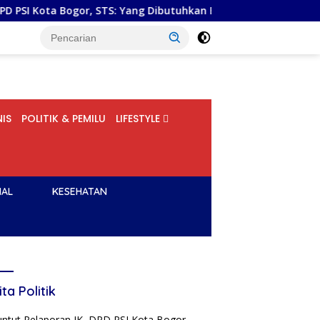
or, STS: Yang Dibutuhkan Bukan Superman, tetapi Super Team
IS
POLITIK & PEMILU
LIFESTYLE
NAL
KESEHATAN
ita Politik