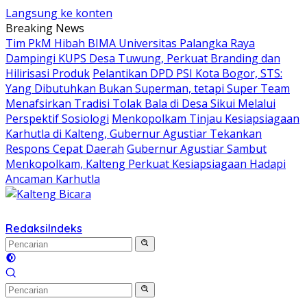
Langsung ke konten
Breaking News
Tim PkM Hibah BIMA Universitas Palangka Raya
Dampingi KUPS Desa Tuwung, Perkuat Branding dan
Hilirisasi Produk
Pelantikan DPD PSI Kota Bogor, STS:
Yang Dibutuhkan Bukan Superman, tetapi Super Team
Menafsirkan Tradisi Tolak Bala di Desa Sikui Melalui
Perspektif Sosiologi
Menkopolkam Tinjau Kesiapsiagaan
Karhutla di Kalteng, Gubernur Agustiar Tekankan
Respons Cepat Daerah
Gubernur Agustiar Sambut
Menkopolkam, Kalteng Perkuat Kesiapsiagaan Hadapi
Ancaman Karhutla
Redaksi
Indeks