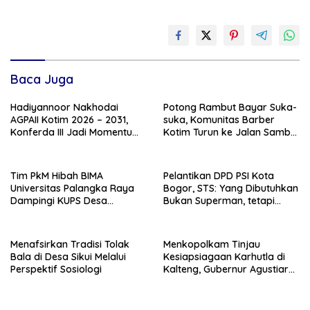
Baca Juga
Hadiyannoor Nakhodai
Potong Rambut Bayar Suka-
AGPAII Kotim 2026 – 2031,
suka, Komunitas Barber
Konferda III Jadi Momentum
Kotim Turun ke Jalan Sambut
Kebangkitan Guru PAI
HUT RI ke – 81
Tim PkM Hibah BIMA
Pelantikan DPD PSI Kota
Universitas Palangka Raya
Bogor, STS: Yang Dibutuhkan
Dampingi KUPS Desa
Bukan Superman, tetapi
Tuwung, Perkuat Branding
Super Team
dan Hilirisasi Produk
Menafsirkan Tradisi Tolak
Menkopolkam Tinjau
Bala di Desa Sikui Melalui
Kesiapsiagaan Karhutla di
Perspektif Sosiologi
Kalteng, Gubernur Agustiar
Tekankan Respons Cepat
Daerah