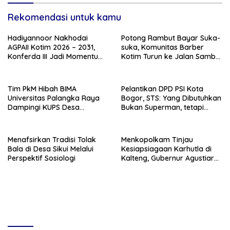
Rekomendasi untuk kamu
Hadiyannoor Nakhodai
Potong Rambut Bayar Suka-
AGPAII Kotim 2026 – 2031,
suka, Komunitas Barber
Konferda III Jadi Momentum
Kotim Turun ke Jalan Sambut
Kebangkitan Guru PAI
HUT RI ke – 81
Tim PkM Hibah BIMA
Pelantikan DPD PSI Kota
Universitas Palangka Raya
Bogor, STS: Yang Dibutuhkan
Dampingi KUPS Desa
Bukan Superman, tetapi
Tuwung, Perkuat Branding
Super Team
dan Hilirisasi Produk
Menafsirkan Tradisi Tolak
Menkopolkam Tinjau
Bala di Desa Sikui Melalui
Kesiapsiagaan Karhutla di
Perspektif Sosiologi
Kalteng, Gubernur Agustiar
Tekankan Respons Cepat
Daerah