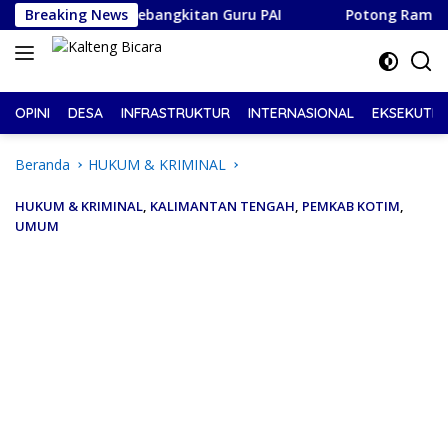
Langsung
Momentum Kebangkitan Guru PAI
Breaking News
Potong Rambut Bayar Su
ke
konten
OPINI
DESA
INFRASTRUKTUR
INTERNASIONAL
EKSEKUTIF
Beranda
HUKUM & KRIMINAL
HUKUM & KRIMINAL
,
KALIMANTAN TENGAH
,
PEMKAB KOTIM
,
UMUM