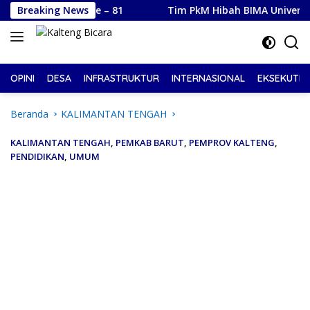
Langsung
UT RI ke – 81
Breaking News
Tim PkM Hibah BIMA Universitas Palangk
ke
konten
OPINI
DESA
INFRASTRUKTUR
INTERNASIONAL
EKSEKUTIF
Beranda
KALIMANTAN TENGAH
KALIMANTAN TENGAH
,
PEMKAB BARUT
,
PEMPROV KALTENG
,
PENDIDIKAN
,
UMUM