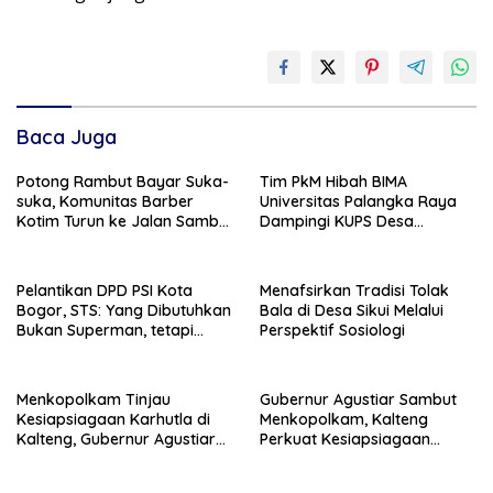
Baca Juga
Potong Rambut Bayar Suka-
Tim PkM Hibah BIMA
suka, Komunitas Barber
Universitas Palangka Raya
Kotim Turun ke Jalan Sambut
Dampingi KUPS Desa
HUT RI ke – 81
Tuwung, Perkuat Branding
dan Hilirisasi Produk
Pelantikan DPD PSI Kota
Menafsirkan Tradisi Tolak
Bogor, STS: Yang Dibutuhkan
Bala di Desa Sikui Melalui
Bukan Superman, tetapi
Perspektif Sosiologi
Super Team
Menkopolkam Tinjau
Gubernur Agustiar Sambut
Kesiapsiagaan Karhutla di
Menkopolkam, Kalteng
Kalteng, Gubernur Agustiar
Perkuat Kesiapsiagaan
Tekankan Respons Cepat
Hadapi Ancaman Karhutla
Daerah