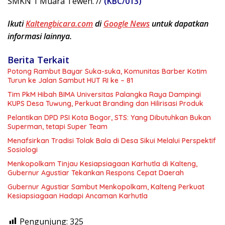
SMKN 1 Muara Teweh. //
(KBC/013)
Ikuti
Kaltengbicara.com
di
Google News
untuk dapatkan
informasi lainnya.
Berita Terkait
Potong Rambut Bayar Suka-suka, Komunitas Barber Kotim
Turun ke Jalan Sambut HUT RI ke – 81
Tim PkM Hibah BIMA Universitas Palangka Raya Dampingi
KUPS Desa Tuwung, Perkuat Branding dan Hilirisasi Produk
Pelantikan DPD PSI Kota Bogor, STS: Yang Dibutuhkan Bukan
Superman, tetapi Super Team
Menafsirkan Tradisi Tolak Bala di Desa Sikui Melalui Perspektif
Sosiologi
Menkopolkam Tinjau Kesiapsiagaan Karhutla di Kalteng,
Gubernur Agustiar Tekankan Respons Cepat Daerah
Gubernur Agustiar Sambut Menkopolkam, Kalteng Perkuat
Kesiapsiagaan Hadapi Ancaman Karhutla
Pengunjung:
325