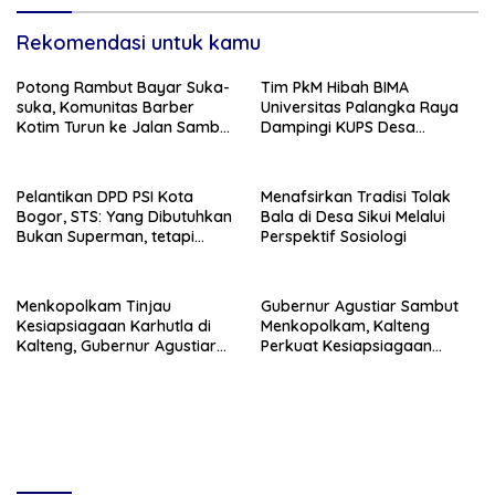
Rekomendasi untuk kamu
Potong Rambut Bayar Suka-
Tim PkM Hibah BIMA
suka, Komunitas Barber
Universitas Palangka Raya
Kotim Turun ke Jalan Sambut
Dampingi KUPS Desa
HUT RI ke – 81
Tuwung, Perkuat Branding
dan Hilirisasi Produk
Pelantikan DPD PSI Kota
Menafsirkan Tradisi Tolak
Bogor, STS: Yang Dibutuhkan
Bala di Desa Sikui Melalui
Bukan Superman, tetapi
Perspektif Sosiologi
Super Team
Menkopolkam Tinjau
Gubernur Agustiar Sambut
Kesiapsiagaan Karhutla di
Menkopolkam, Kalteng
Kalteng, Gubernur Agustiar
Perkuat Kesiapsiagaan
Tekankan Respons Cepat
Hadapi Ancaman Karhutla
Daerah