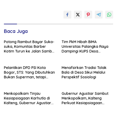
Baca Juga
Potong Rambut Bayar Suka-
Tim PkM Hibah BIMA
suka, Komunitas Barber
Universitas Palangka Raya
Kotim Turun ke Jalan Sambut
Dampingi KUPS Desa
HUT RI ke – 81
Tuwung, Perkuat Branding
dan Hilirisasi Produk
Pelantikan DPD PSI Kota
Menafsirkan Tradisi Tolak
Bogor, STS: Yang Dibutuhkan
Bala di Desa Sikui Melalui
Bukan Superman, tetapi
Perspektif Sosiologi
Super Team
Menkopolkam Tinjau
Gubernur Agustiar Sambut
Kesiapsiagaan Karhutla di
Menkopolkam, Kalteng
Kalteng, Gubernur Agustiar
Perkuat Kesiapsiagaan
Tekankan Respons Cepat
Hadapi Ancaman Karhutla
Daerah