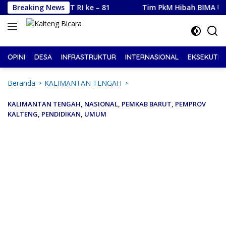
Langsung
 Sambut HUT RI ke – 81
Breaking News
Tim PkM Hibah BIMA Universita
ke
konten
OPINI
DESA
INFRASTRUKTUR
INTERNASIONAL
EKSEKUTIF
Beranda
KALIMANTAN TENGAH
KALIMANTAN TENGAH
,
NASIONAL
,
PEMKAB BARUT
,
PEMPROV
KALTENG
,
PENDIDIKAN
,
UMUM