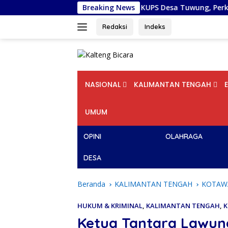
Langsung
langka Raya Dampingi KUPS Desa Tuwung, Perkuat Branding dan 
Breaking News
ke
konten
Redaksi
Indeks
NASIONAL
KALIMANTAN TENGAH
UMUM
OPINI
OLAHRAGA
DESA
Beranda
KALIMANTAN TENGAH
KOTAW
HUKUM & KRIMINAL
,
KALIMANTAN TENGAH
,
K
Ketua Tantara Lawung