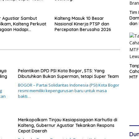
Tim 
Damp
 Agustiar Sambut
Kalteng Masuk 10 Besar
dan 
kam, Kalteng Perkuat
Nasional Kinerja PTSP dan
iagaan Hadapi
Percepatan Berusaha 2026
 Karhutla
Tanp
aya
Pelantikan DPD PSI Kota Bogor, STS: Yang
Cah
ding
Dibutuhkan Bukan Superman, tetapi Super Team
MTF 
Lew
BOGOR – Partai Solidaritas Indonesia (PSI) Kota Bogor
g
resmi memiliki kepengurusan baru untuk masa
kan
bakti…
Menkopolkam Tinjau Kesiapsiagaan Karhutla di
Kalteng, Gubernur Agustiar Tekankan Respons
Cepat Daerah
Dun