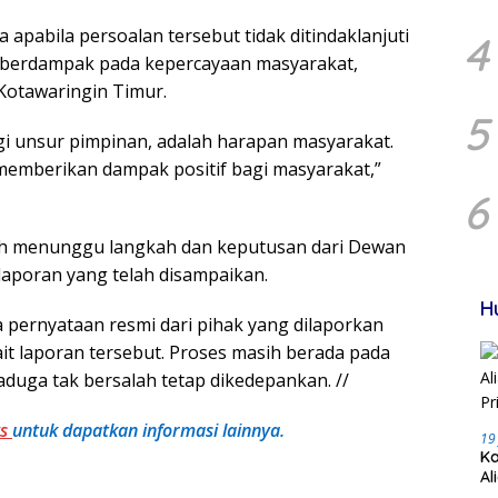
apabila persoalan tersebut tidak ditindaklanjuti
4
si berdampak pada kepercayaan masyarakat,
Kotawaringin Timur.
5
agi unsur pimpinan, adalah harapan masyarakat.
emberikan dampak positif bagi masyarakat,”
6
sih menunggu langkah dan keputusan dari Dewan
aporan yang telah disampaikan.
H
da pernyataan resmi dari pihak yang dilaporkan
t laporan tersebut. Proses masih berada pada
aduga tak bersalah tetap dikedepankan. //
ws
untuk dapatkan informasi lainnya.
19
Ka
Al
Pr