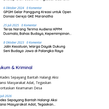
Dengan Meriah dan Penuh Antusias
Masyarakat
6 Oktober 2024
0 Komentar
GPGM Gelar Panggung Kreasi untuk Open
Donasi Gereja GKE Maranatha
25 Juli 2025
0 Komentar
Teras Narang Terima Audiensi KPPM
Dusmala, Bahas Budaya, Kepemimpinan,
dan Transmigrasi
8 Oktober 2023
0 Komentar
Jalin Kesatuan, Warga Dayak Dukung
Seni Budaya Jawa di Palangka Raya
ukum & Kriminal
 Juli 2026
des Sepayang Bantah Halangi Aksi
iansi Masyarakat Adat, Tegaskan
ioritaskan Keamanan Desa