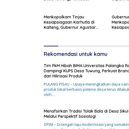
Branding dan Hilirisasi Produk
Menkopolkam Tinjau
Gubernur
Kesiapsiagaan Karhutla di
Menkopol
Kalteng, Gubernur Agustiar
Kesiaps
Tekankan Respons Cepat
Ancaman
Daerah
Rekomendasi untuk kamu
Tim PkM Hibah BIMA Universitas Palangka R
Dampingi KUPS Desa Tuwung, Perkuat Bran
dan Hilirisasi Produk
PULANG PISAU – Upaya meningkatkan daya sain
produk lokal berbasis potensi desa terus dilaku
oleh…
Menafsirkan Tradisi Tolak Bala di Desa Sikui
Melalui Perspektif Sosiologi
OPINI – Di tengah laju modernisasi yang semakin