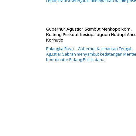
cepat, tradisi sering kali ditempatkan dalam posi
Gubernur Agustiar Sambut Menkopolkam,
Kalteng Perkuat Kesiapsiagaan Hadapi An
Karhutla
Palangka Raya – Gubernur Kalimantan Tengah
Agustiar Sabran menyambut kedatangan Menter
Koordinator Bidang Politik dan…