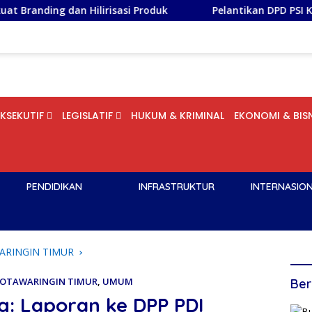
Hilirisasi Produk
Pelantikan DPD PSI Kota Bogor, STS
EKSEKUTIF
LEGISLATIF
HUKUM & KRIMINAL
EKONOMI & BISN
PENDIDIKAN
INFRASTRUKTUR
INTERNASIO
ARINGIN TIMUR
OTAWARINGIN TIMUR
,
UMUM
Ber
: Laporan ke DPP PDI