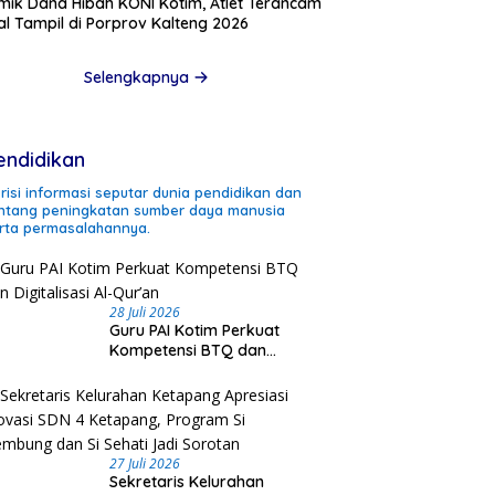
mik Dana Hibah KONI Kotim, Atlet Terancam
l Tampil di Porprov Kalteng 2026
Selengkapnya
endidikan
risi informasi seputar dunia pendidikan dan
ntang peningkatan sumber daya manusia
rta permasalahannya.
28 Juli 2026
Guru PAI Kotim Perkuat
Kompetensi BTQ dan
Digitalisasi Al-Qur’an
27 Juli 2026
Sekretaris Kelurahan