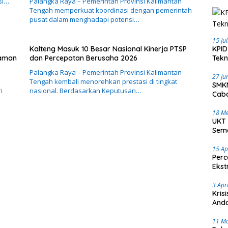
si…
Palangka Raya – Pemerintah Provinsi Kalimantan
Tengah memperkuat koordinasi dengan pemerintah
pusat dalam menghadapi potensi…
15 Ju
Kalteng Masuk 10 Besar Nasional Kinerja PTSP
KPID
caman
dan Percepatan Berusaha 2026
Tekn
Palangka Raya – Pemerintah Provinsi Kalimantan
27 Ju
Tengah kembali menorehkan prestasi di tingkat
SMKN
i
nasional. Berdasarkan Keputusan…
Caba
18 Me
UKT 
Sema
15 Ap
Perc
Ekst
3 Apr
Kris
Anda
11 M