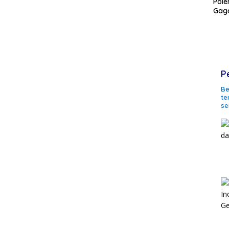
Pole
Gaga
P
Be
te
se