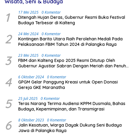
Wisata, Seni & Budaya
1
17 Mei 2025
0 Komentar
Ditengah Hujan Deras, Gubernur Resmi Buka Festival
Budaya Terbesar di Kalteng
2
24 Mei 2024
0 Komentar
Kontingen Barito Utara Raih Perolehan Medali Pada
Pelaksanaan FBIM Tahun 2024 di Palangka Raya
3
23 Mei 2025
0 Komentar
FBIM dan Kalteng Expo 2025 Resmi Ditutup Oleh
Gubernur Agustiar Sabran Dengan Meriah dan Penuh
Antusias Masyarakat
4
6 Oktober 2024
0 Komentar
GPGM Gelar Panggung Kreasi untuk Open Donasi
Gereja GKE Maranatha
5
25 Juli 2025
0 Komentar
Teras Narang Terima Audiensi KPPM Dusmala, Bahas
Budaya, Kepemimpinan, dan Transmigrasi
6
8 Oktober 2023
0 Komentar
Jalin Kesatuan, Warga Dayak Dukung Seni Budaya
Jawa di Palangka Raya