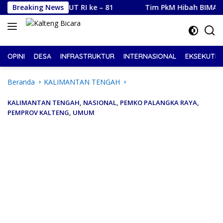
Langsung
Sambut HUT RI ke – 81
Breaking News
Tim PkM Hibah BIMA Universitas
ke
konten
OPINI
DESA
INFRASTRUKTUR
INTERNASIONAL
EKSEKUTIF
Beranda
KALIMANTAN TENGAH
KALIMANTAN TENGAH
,
NASIONAL
,
PEMKO PALANGKA RAYA
,
PEMPROV KALTENG
,
UMUM