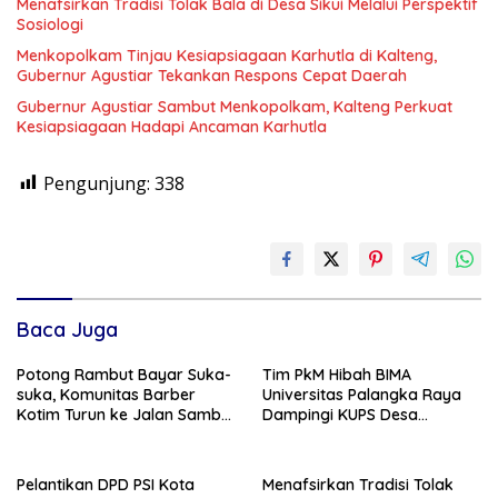
Menafsirkan Tradisi Tolak Bala di Desa Sikui Melalui Perspektif
Sosiologi
Menkopolkam Tinjau Kesiapsiagaan Karhutla di Kalteng,
Gubernur Agustiar Tekankan Respons Cepat Daerah
Gubernur Agustiar Sambut Menkopolkam, Kalteng Perkuat
Kesiapsiagaan Hadapi Ancaman Karhutla
Pengunjung:
338
Baca Juga
Potong Rambut Bayar Suka-
Tim PkM Hibah BIMA
suka, Komunitas Barber
Universitas Palangka Raya
Kotim Turun ke Jalan Sambut
Dampingi KUPS Desa
HUT RI ke – 81
Tuwung, Perkuat Branding
dan Hilirisasi Produk
Pelantikan DPD PSI Kota
Menafsirkan Tradisi Tolak