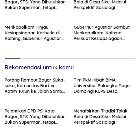
Bogor, STS: Yang Dibutuhkan
Bala di Desa Sikui Melalui
Bukan Superman, tetapi
Perspektif Sosiologi
Super Team
Menkopolkam Tinjau
Gubernur Agustiar Sambut
Kesiapsiagaan Karhutla di
Menkopolkam, Kalteng
Kalteng, Gubernur Agustiar
Perkuat Kesiapsiagaan
Tekankan Respons Cepat
Hadapi Ancaman Karhutla
Daerah
Rekomendasi untuk kamu
Potong Rambut Bayar Suka-
Tim PkM Hibah BIMA
suka, Komunitas Barber
Universitas Palangka Raya
Kotim Turun ke Jalan Sambut
Dampingi KUPS Desa
HUT RI ke – 81
Tuwung, Perkuat Branding
dan Hilirisasi Produk
Pelantikan DPD PSI Kota
Menafsirkan Tradisi Tolak
Bogor, STS: Yang Dibutuhkan
Bala di Desa Sikui Melalui
Bukan Superman, tetapi
Perspektif Sosiologi
Super Team