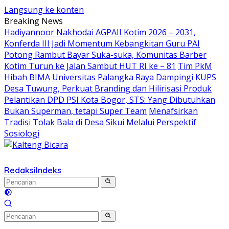
Langsung ke konten
Breaking News
Hadiyannoor Nakhodai AGPAII Kotim 2026 – 2031,
Konferda III Jadi Momentum Kebangkitan Guru PAI
Potong Rambut Bayar Suka-suka, Komunitas Barber
Kotim Turun ke Jalan Sambut HUT RI ke – 81
Tim PkM
Hibah BIMA Universitas Palangka Raya Dampingi KUPS
Desa Tuwung, Perkuat Branding dan Hilirisasi Produk
Pelantikan DPD PSI Kota Bogor, STS: Yang Dibutuhkan
Bukan Superman, tetapi Super Team
Menafsirkan
Tradisi Tolak Bala di Desa Sikui Melalui Perspektif
Sosiologi
Redaksi
Indeks