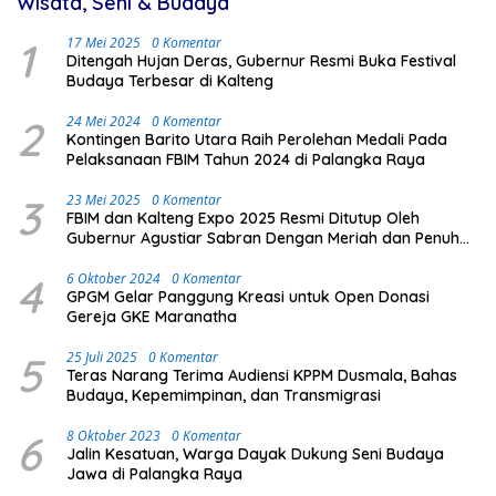
Wisata, Seni & Budaya
1
17 Mei 2025
0 Komentar
Ditengah Hujan Deras, Gubernur Resmi Buka Festival
Budaya Terbesar di Kalteng
2
24 Mei 2024
0 Komentar
Kontingen Barito Utara Raih Perolehan Medali Pada
Pelaksanaan FBIM Tahun 2024 di Palangka Raya
3
23 Mei 2025
0 Komentar
FBIM dan Kalteng Expo 2025 Resmi Ditutup Oleh
Gubernur Agustiar Sabran Dengan Meriah dan Penuh
Antusias Masyarakat
4
6 Oktober 2024
0 Komentar
GPGM Gelar Panggung Kreasi untuk Open Donasi
Gereja GKE Maranatha
5
25 Juli 2025
0 Komentar
Teras Narang Terima Audiensi KPPM Dusmala, Bahas
Budaya, Kepemimpinan, dan Transmigrasi
6
8 Oktober 2023
0 Komentar
Jalin Kesatuan, Warga Dayak Dukung Seni Budaya
Jawa di Palangka Raya