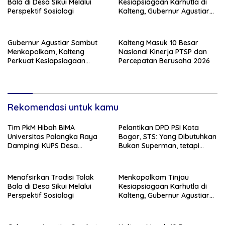
Bala di Desa Sikui Melalui
Kesiapsiagaan Karhutla di
Perspektif Sosiologi
Kalteng, Gubernur Agustiar
Tekankan Respons Cepat
Daerah
Gubernur Agustiar Sambut
Kalteng Masuk 10 Besar
Menkopolkam, Kalteng
Nasional Kinerja PTSP dan
Perkuat Kesiapsiagaan
Percepatan Berusaha 2026
Hadapi Ancaman Karhutla
Rekomendasi untuk kamu
Tim PkM Hibah BIMA
Pelantikan DPD PSI Kota
Universitas Palangka Raya
Bogor, STS: Yang Dibutuhkan
Dampingi KUPS Desa
Bukan Superman, tetapi
Tuwung, Perkuat Branding
Super Team
dan Hilirisasi Produk
Menafsirkan Tradisi Tolak
Menkopolkam Tinjau
Bala di Desa Sikui Melalui
Kesiapsiagaan Karhutla di
Perspektif Sosiologi
Kalteng, Gubernur Agustiar
Tekankan Respons Cepat
Daerah