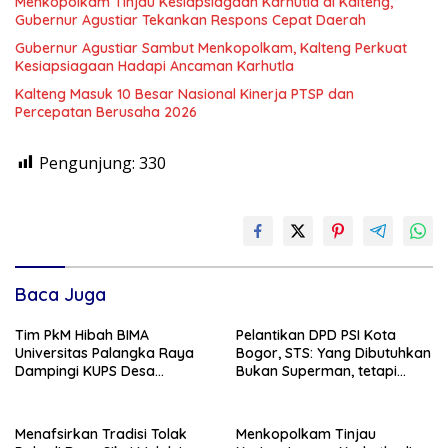
Menkopolkam Tinjau Kesiapsiagaan Karhutla di Kalteng,
Gubernur Agustiar Tekankan Respons Cepat Daerah
Gubernur Agustiar Sambut Menkopolkam, Kalteng Perkuat
Kesiapsiagaan Hadapi Ancaman Karhutla
Kalteng Masuk 10 Besar Nasional Kinerja PTSP dan
Percepatan Berusaha 2026
Pengunjung:
330
Baca Juga
Tim PkM Hibah BIMA
Pelantikan DPD PSI Kota
Universitas Palangka Raya
Bogor, STS: Yang Dibutuhkan
Dampingi KUPS Desa
Bukan Superman, tetapi
Tuwung, Perkuat Branding
Super Team
dan Hilirisasi Produk
Menafsirkan Tradisi Tolak
Menkopolkam Tinjau