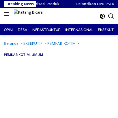
Langsung
an Hilirisasi Produk
Breaking News
Pelantikan DPD PSI Kota Bogor, 
ke
konten
OPINI
DESA
INFRASTRUKTUR
INTERNASIONAL
EKSEKUTIF
Beranda
EKSEKUTIF
PEMKAB KOTIM
PEMKAB KOTIM
,
UMUM