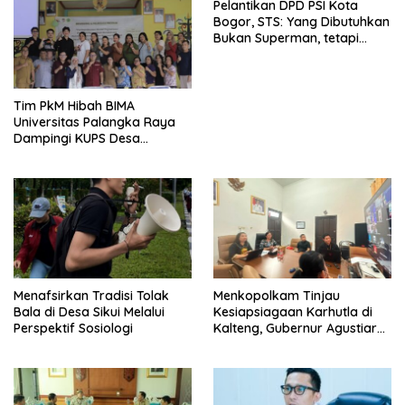
Pelantikan DPD PSI Kota
Bogor, STS: Yang Dibutuhkan
Bukan Superman, tetapi
Super Team
Tim PkM Hibah BIMA
Universitas Palangka Raya
Dampingi KUPS Desa
Tuwung, Perkuat Branding
dan Hilirisasi Produk
Menafsirkan Tradisi Tolak
Menkopolkam Tinjau
Bala di Desa Sikui Melalui
Kesiapsiagaan Karhutla di
Perspektif Sosiologi
Kalteng, Gubernur Agustiar
Tekankan Respons Cepat
Daerah