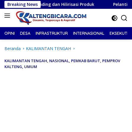
Langsung
randing dan Hilirisasi Produk
Breaking News
Pelantikan DPD PSI Kot
ke
konten
OPINI
DESA
INFRASTRUKTUR
INTERNASIONAL
EKSEKUTIF
Beranda
KALIMANTAN TENGAH
KALIMANTAN TENGAH
,
NASIONAL
,
PEMKAB BARUT
,
PEMPROV
KALTENG
,
UMUM