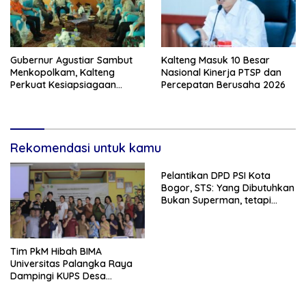
Gubernur Agustiar Sambut
Kalteng Masuk 10 Besar
Menkopolkam, Kalteng
Nasional Kinerja PTSP dan
Perkuat Kesiapsiagaan
Percepatan Berusaha 2026
Hadapi Ancaman Karhutla
Rekomendasi untuk kamu
Pelantikan DPD PSI Kota
Bogor, STS: Yang Dibutuhkan
Bukan Superman, tetapi
Super Team
Tim PkM Hibah BIMA
Universitas Palangka Raya
Dampingi KUPS Desa
Tuwung, Perkuat Branding
dan Hilirisasi Produk