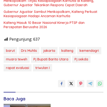
Menkopolkam Tinjau Kesiapsiagaan Karhutla di Kalteng,
Gubernur Agustiar Tekankan Respons Cepat Daerah
Gubernur Agustiar Sambut Menkopolkam, Kalteng Perkuat
Kesiapsiagaan Hadapi Ancaman Karhutla
Kalteng Masuk 10 Besar Nasional Kinerja PTSP dan
Percepatan Berusaha 2026
Pengunjung:
637
barut
Drs Muhlis
jakarta
kalteng
kemendagri
muara teweh
Pj Bupati Barito Utara
Pj sekda
rapat evaluasi
triwulan I
Baca Juga