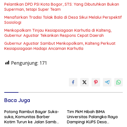
Pelantikan DPD PSI Kota Bogor, STS: Yang Dibutuhkan Bukan
Superman, tetapi Super Team
Menafsirkan Tradisi Tolak Bala di Desa Sikui Melalui Perspektif
Sosiologi
Menkopolkam Tinjau Kesiapsiagaan Karhutla di Kalteng,
Gubernur Agustiar Tekankan Respons Cepat Daerah
Gubernur Agustiar Sambut Menkopolkam, Kalteng Perkuat
Kesiapsiagaan Hadapi Ancaman Karhutla
Pengunjung:
171
Baca Juga
Potong Rambut Bayar Suka-
Tim PkM Hibah BIMA
suka, Komunitas Barber
Universitas Palangka Raya
Kotim Turun ke Jalan Sambut
Dampingi KUPS Desa
HUT RI ke – 81
Tuwung, Perkuat Branding