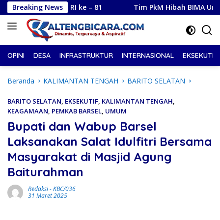
Langsung
but HUT RI ke – 81
Breaking News
Tim PkM Hibah BIMA Universitas Pa
ke
konten
OPINI
DESA
INFRASTRUKTUR
INTERNASIONAL
EKSEKUTIF
Beranda
KALIMANTAN TENGAH
BARITO SELATAN
BARITO SELATAN
,
EKSEKUTIF
,
KALIMANTAN TENGAH
,
KEAGAMAAN
,
PEMKAB BARSEL
,
UMUM
Bupati dan Wabup Barsel
Laksanakan Salat Idulfitri Bersama
Masyarakat di Masjid Agung
Baiturahman
Redaksi
-
KBC/036
31 Maret 2025