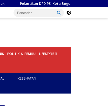
tikan DPD PSI Kota Bogor, STS: Yang Dibutuhkan Bukan Superm
IS
POLITIK & PEMILU
LIFESTYLE
NAL
KESEHATAN