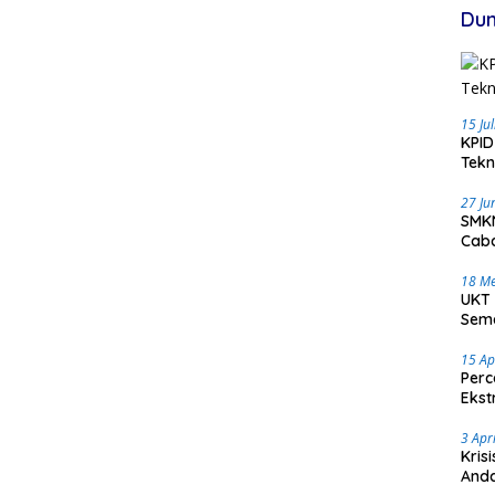
Dun
15 Ju
KPID
Tekn
27 Ju
SMKN
Caba
18 Me
UKT 
Sema
15 Ap
Perc
Ekst
3 Apr
Kris
Anda