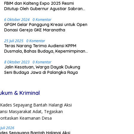
FBIM dan Kalteng Expo 2025 Resmi
Ditutup Oleh Gubernur Agustiar Sabran
Dengan Meriah dan Penuh Antusias
Masyarakat
6 Oktober 2024
0 Komentar
GPGM Gelar Panggung Kreasi untuk Open
Donasi Gereja GKE Maranatha
25 Juli 2025
0 Komentar
Teras Narang Terima Audiensi KPPM
Dusmala, Bahas Budaya, Kepemimpinan,
dan Transmigrasi
8 Oktober 2023
0 Komentar
Jalin Kesatuan, Warga Dayak Dukung
Seni Budaya Jawa di Palangka Raya
ukum & Kriminal
 Juli 2026
des Sepayang Bantah Halangi Aksi