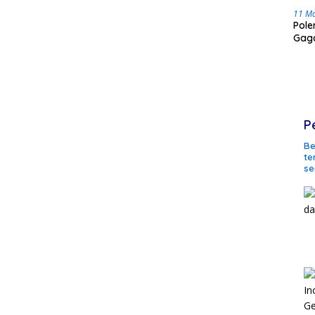
11 M
Pole
Gaga
P
Be
te
se