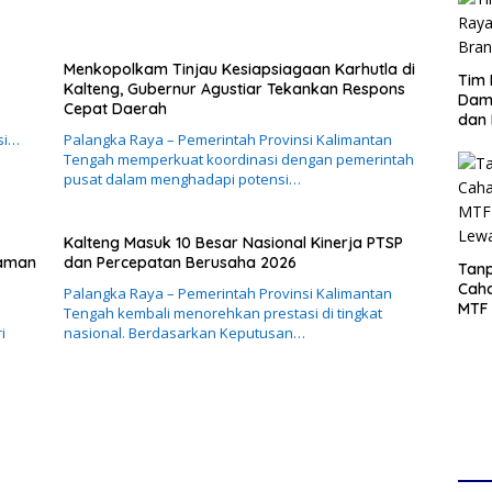
Menkopolkam Tinjau Kesiapsiagaan Karhutla di
Tim 
Kalteng, Gubernur Agustiar Tekankan Respons
Damp
Cepat Daerah
dan 
si…
Palangka Raya – Pemerintah Provinsi Kalimantan
Tengah memperkuat koordinasi dengan pemerintah
pusat dalam menghadapi potensi…
Kalteng Masuk 10 Besar Nasional Kinerja PTSP
caman
dan Percepatan Berusaha 2026
Tanp
Cah
Palangka Raya – Pemerintah Provinsi Kalimantan
MTF 
Tengah kembali menorehkan prestasi di tingkat
Lew
i
nasional. Berdasarkan Keputusan…