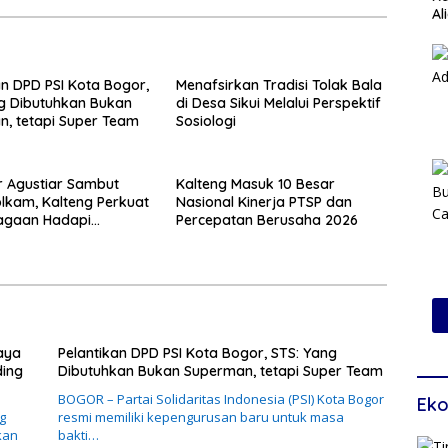
Al
Pr
an DPD PSI Kota Bogor,
Menafsirkan Tradisi Tolak Bala
g Dibutuhkan Bukan
di Desa Sikui Melalui Perspektif
, tetapi Super Team
Sosiologi
 Agustiar Sambut
Kalteng Masuk 10 Besar
kam, Kalteng Perkuat
Nasional Kinerja PTSP dan
iagaan Hadapi
Percepatan Berusaha 2026
 Karhutla
aya
Pelantikan DPD PSI Kota Bogor, STS: Yang
ding
Dibutuhkan Bukan Superman, tetapi Super Team
BOGOR – Partai Solidaritas Indonesia (PSI) Kota Bogor
Eko
g
resmi memiliki kepengurusan baru untuk masa
kan
bakti…