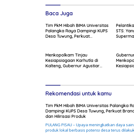
Baca Juga
Tim PkM Hibah BIMA Universitas
Pelantik
Palangka Raya Dampingi KUPS
STS: Yan
Desa Tuwung, Perkuat
Superman
Branding dan Hilirisasi Produk
Menkopolkam Tinjau
Gubernur
Kesiapsiagaan Karhutla di
Menkopol
Kalteng, Gubernur Agustiar
Kesiaps
Tekankan Respons Cepat
Ancaman
Daerah
Rekomendasi untuk kamu
Tim PkM Hibah BIMA Universitas Palangka R
Dampingi KUPS Desa Tuwung, Perkuat Bran
dan Hilirisasi Produk
PULANG PISAU – Upaya meningkatkan daya sain
produk lokal berbasis potensi desa terus dilaku