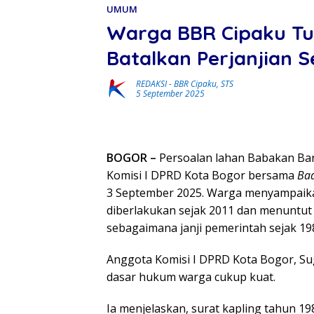
UMUM
Warga BBR Cipaku Tun
Batalkan Perjanjian 
REDAKSI
-
BBR Cipaku
,
STS
5 September 2025
BOGOR –
Persoalan lahan Babakan Ba
Komisi I DPRD Kota Bogor bersama
Ba
3 September 2025. Warga menyampaika
diberlakukan sejak 2011 dan menuntut k
sebagaimana janji pemerintah sejak 19
Anggota Komisi I DPRD Kota Bogor, S
dasar hukum warga cukup kuat.
Ia menjelaskan, surat kapling tahun 