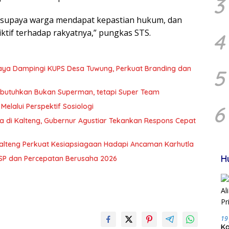
3
an supaya warga mendapat kepastian hukum, dan
iktif terhadap rakyatnya,” pungkas STS.
4
Raya Dampingi KUPS Desa Tuwung, Perkuat Branding dan
5
Dibutuhkan Bukan Superman, tetapi Super Team
Melalui Perspektif Sosiologi
6
a di Kalteng, Gubernur Agustiar Tekankan Respons Cepat
alteng Perkuat Kesiapsiagaan Hadapi Ancaman Karhutla
H
TSP dan Percepatan Berusaha 2026
19
Ka