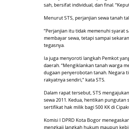
sah, bersifat individual, dan final. “Kep
Menurut STS, perjanjian sewa tanah t
“Perjanjian itu tidak memenuhi syarat s
membayar sewa, tetapi sampai sekarang 
tegasnya.
Ia juga menyoroti langkah Pemkot yan
daerah. “Mengiklankan tanah warga mel
dugaan penyerobotan tanah. Negara ti
rakyatnya sendiri,” kata STS.
Dalam rapat tersebut, STS mengajukan 
sewa 2011. Kedua, hentikan pungutan s
sertifikat hak milik bagi 500 KK di Cipak
Komisi I DPRD Kota Bogor menegaskan 
mengkaji langkah hukum maupun kebij