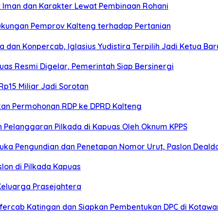
t Iman dan Karakter Lewat Pembinaan Rohani
ukungan Pemprov Kalteng terhadap Pertanian
an Konpercab, Iglasius Yudistira Terpilih Jadi Ketua Bar
s Resmi Digelar, Pemerintah Siap Bersinergi
p15 Miliar Jadi Sorotan
kan Permohonan RDP ke DPRD Kalteng
 Pelanggaran Pilkada di Kapuas Oleh Oknum KPPS
buka Pengundian dan Penetapan Nomor Urut, Paslon Dealdo
lon di Pilkada Kapuas
Keluarga Prasejahtera
fercab Katingan dan Siapkan Pembentukan DPC di Kotawar