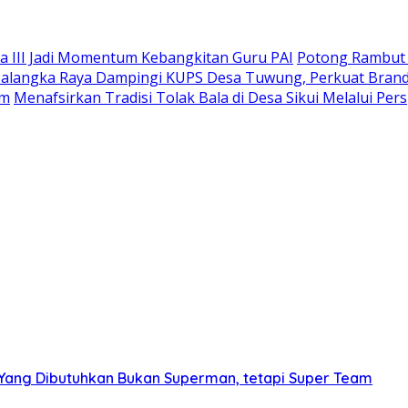
a III Jadi Momentum Kebangkitan Guru PAI
Potong Rambut 
alangka Raya Dampingi KUPS Desa Tuwung, Perkuat Brandin
am
Menafsirkan Tradisi Tolak Bala di Desa Sikui Melalui Pers
: Yang Dibutuhkan Bukan Superman, tetapi Super Team