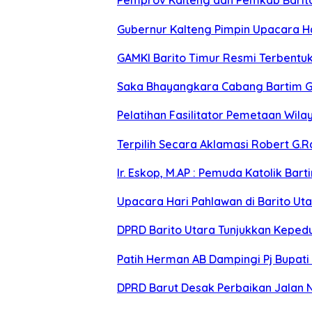
Pemprov Kalteng dan Pemkab Barito 
Gubernur Kalteng Pimpin Upacara H
GAMKI Barito Timur Resmi Terbentu
Saka Bhayangkara Cabang Bartim G
Pelatihan Fasilitator Pemetaan Wil
Terpilih Secara Aklamasi Robert G.R
Ir. Eskop, M.AP : Pemuda Katolik Ba
Upacara Hari Pahlawan di Barito U
DPRD Barito Utara Tunjukkan Keped
Patih Herman AB Dampingi Pj Bupati
DPRD Barut Desak Perbaikan Jalan