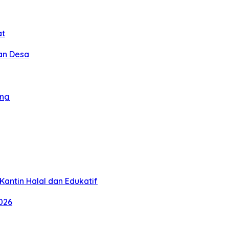
at
an Desa
ang
antin Halal dan Edukatif
026