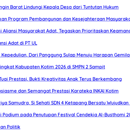
gin Barat Lindungi Kepala Desa dari Tuntutan Hukum
njutkan Program Pembangunan dan Kesejahteraan Masyarak
i Aliansi Masyarakat Adat, Tegaskan Prioritaskan Keaman
nsi Adat di PT UL
n Kepedulian, Dari Panggung Sulap Menuju Harapan Gemil
Tingkat Kabupaten Kotim 2026 di SMPN 2 Sampit
Tuai Prestasi, Bukti Kreativitas Anak Terus Berkembang
siasme dan Semangat Prestasi Karateka INKAI Kotim
iya Samudra, Si Sehati SDN 4 Ketapang Bersatu Wujudkan K
 Podium pada Penutupan Festival Cendekia Al-Busthomi 2
n Politik