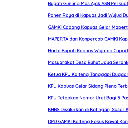
Bupati Gunung Mas Ajak ASN Perkua
Panen Raya di Kapuas Jadi Wujud D
GAMKI Cabang Kapuas Gelar Maperta d
MAPERTA dan Konpercab GAMKI Kapua
Harta Bupati Kapuas Wiyatno Capai R
Masyarakat Desa Buhut Jaya Serah
Ketua KPU Kalteng Tanggapi Dugaan
KPU Kapuas Gelar Sidang Pleno Ter
KPU Tetapkan Nomor Urut Bagi 5 Pas
KHBS Disalurkan di Katingan, Sasar 
DPD GAMKI Kalteng Fokus Kawal Kon