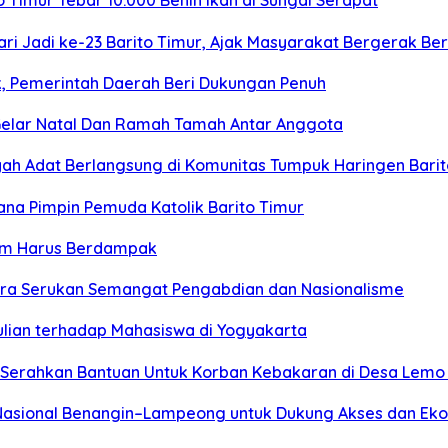
Timur Tebar 10.000 Benih Ikan di Sungai Serapat
ari Jadi ke-23 Barito Timur, Ajak Masyarakat Bergerak
k, Pemerintah Daerah Beri Dukungan Penuh
elar Natal Dan Ramah Tamah Antar Anggota
ayah Adat Berlangsung di Komunitas Tumpuk Haringen Bari
ana Pimpin Pemuda Katolik Barito Timur
rtim Harus Berdampak
tara Serukan Semangat Pengabdian dan Nasionalisme
ulian terhadap Mahasiswa di Yogyakarta
 Serahkan Bantuan Untuk Korban Kebakaran di Desa Lemo 
 Nasional Benangin–Lampeong untuk Dukung Akses dan E