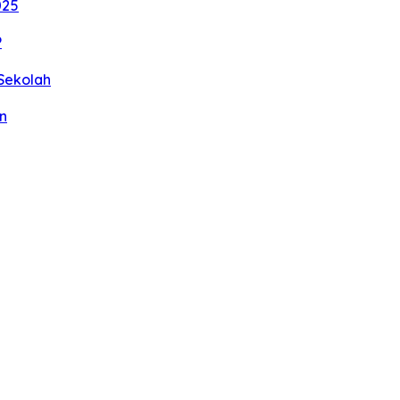
025
P
Sekolah
n