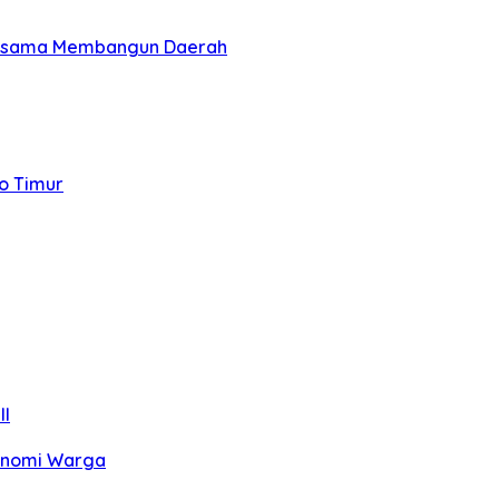
 Bersama Membangun Daerah
to Timur
II
konomi Warga