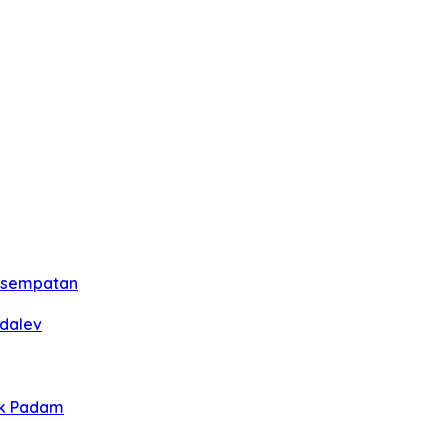
esempatan
rdalev
ik Padam