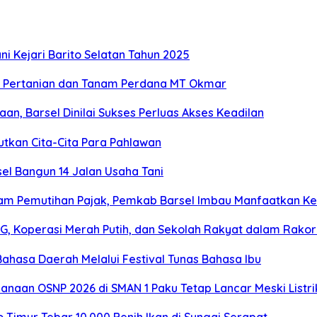
i Kejari Barito Selatan Tahun 2025
r Pertanian dan Tanam Perdana MT Okmar
n, Barsel Dinilai Sukses Perluas Akses Keadilan
utkan Cita-Cita Para Pahlawan
sel Bangun 14 Jalan Usaha Tani
am Pemutihan Pajak, Pemkab Barsel Imbau Manfaatkan K
, Koperasi Merah Putih, dan Sekolah Rakyat dalam Rako
ahasa Daerah Melalui Festival Tunas Bahasa Ibu
sanaan OSNP 2026 di SMAN 1 Paku Tetap Lancar Meski Listr