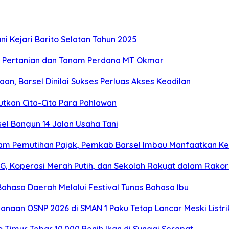
i Kejari Barito Selatan Tahun 2025
r Pertanian dan Tanam Perdana MT Okmar
n, Barsel Dinilai Sukses Perluas Akses Keadilan
utkan Cita-Cita Para Pahlawan
sel Bangun 14 Jalan Usaha Tani
am Pemutihan Pajak, Pemkab Barsel Imbau Manfaatkan K
, Koperasi Merah Putih, dan Sekolah Rakyat dalam Rako
ahasa Daerah Melalui Festival Tunas Bahasa Ibu
sanaan OSNP 2026 di SMAN 1 Paku Tetap Lancar Meski Listr