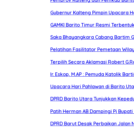
Pemprov Kalteng dan Pemkab Barito 
Gubernur Kalteng Pimpin Upacara H
GAMKI Barito Timur Resmi Terbentu
Saka Bhayangkara Cabang Bartim G
Pelatihan Fasilitator Pemetaan Wil
Terpilih Secara Aklamasi Robert G.R
Ir. Eskop, M.AP : Pemuda Katolik Ba
Upacara Hari Pahlawan di Barito U
DPRD Barito Utara Tunjukkan Keped
Patih Herman AB Dampingi Pj Bupati
DPRD Barut Desak Perbaikan Jalan