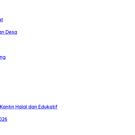
at
an Desa
ang
antin Halal dan Edukatif
026