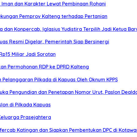
t Iman dan Karakter Lewat Pembinaan Rohani
ukungan Pemprov Kalteng terhadap Pertanian
an Konpercab, Iglasius Yudistira Terpilih Jadi Ketua Bar
s Resmi Digelar, Pemerintah Siap Bersinergi
p15 Miliar Jadi Sorotan
kan Permohonan RDP ke DPRD Kalteng
 Pelanggaran Pilkada di Kapuas Oleh Oknum KPPS
buka Pengundian dan Penetapan Nomor Urut, Paslon Dealdo
lon di Pilkada Kapuas
Keluarga Prasejahtera
fercab Katingan dan Siapkan Pembentukan DPC di Kotawar