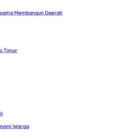
 Bersama Membangun Daerah
to Timur
II
konomi Warga