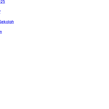
025
P
Sekolah
n