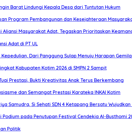
gin Barat Lindungi Kepala Desa dari Tuntutan Hukum
njutkan Program Pembangunan dan Kesejahteraan Masyarak
i Aliansi Masyarakat Adat, Tegaskan Prioritaskan Keaman
nsi Adat di PT UL
n Kepedulian, Dari Panggung Sulap Menuju Harapan Gemil
Tingkat Kabupaten Kotim 2026 di SMPN 2 Sampit
Tuai Prestasi, Bukti Kreativitas Anak Terus Berkembang
siasme dan Semangat Prestasi Karateka INKAI Kotim
iya Samudra, Si Sehati SDN 4 Ketapang Bersatu Wujudkan K
 Podium pada Penutupan Festival Cendekia Al-Busthomi 2
n Politik