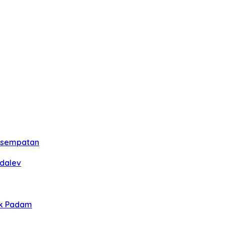
esempatan
rdalev
ik Padam