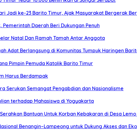
Timur Tebar 10.000 Benih Ikan di Sungai Serapat
ari Jadi ke-23 Barito Timur, Ajak Masyarakat Bergerak
k, Pemerintah Daerah Beri Dukungan Penuh
elar Natal Dan Ramah Tamah Antar Anggota
ayah Adat Berlangsung di Komunitas Tumpuk Haringen Bari
ana Pimpin Pemuda Katolik Barito Timur
rtim Harus Berdampak
tara Serukan Semangat Pengabdian dan Nasionalisme
ulian terhadap Mahasiswa di Yogyakarta
 Serahkan Bantuan Untuk Korban Kebakaran di Desa Lemo 
 Nasional Benangin–Lampeong untuk Dukung Akses dan E