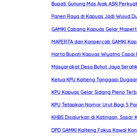
Bupati Gunung Mas Ajak ASN Perkua
Panen Raya di Kapuas Jadi Wujud D
GAMKI Cabang Kapuas Gelar Maperta d
MAPERTA dan Konpercab GAMKI Kapua
Harta Bupati Kapuas Wiyatno Capai R
Masyarakat Desa Buhut Jaya Serah
Ketua KPU Kalteng Tanggapi Dugaan
KPU Kapuas Gelar Sidang Pleno Ter
KPU Tetapkan Nomor Urut Bagi 5 Pas
KHBS Disalurkan di Katingan, Sasar 
DPD GAMKI Kalteng Fokus Kawal Kon