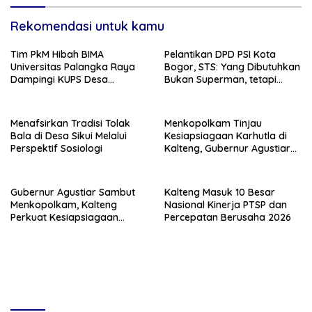
Rekomendasi untuk kamu
Tim PkM Hibah BIMA
Pelantikan DPD PSI Kota
Universitas Palangka Raya
Bogor, STS: Yang Dibutuhkan
Dampingi KUPS Desa
Bukan Superman, tetapi
Tuwung, Perkuat Branding
Super Team
dan Hilirisasi Produk
Menafsirkan Tradisi Tolak
Menkopolkam Tinjau
Bala di Desa Sikui Melalui
Kesiapsiagaan Karhutla di
Perspektif Sosiologi
Kalteng, Gubernur Agustiar
Tekankan Respons Cepat
Daerah
Gubernur Agustiar Sambut
Kalteng Masuk 10 Besar
Menkopolkam, Kalteng
Nasional Kinerja PTSP dan
Perkuat Kesiapsiagaan
Percepatan Berusaha 2026
Hadapi Ancaman Karhutla