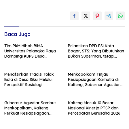
Baca Juga
Tim PkM Hibah BIMA
Pelantikan DPD PSI Kota
Universitas Palangka Raya
Bogor, STS: Yang Dibutuhkan
Dampingi KUPS Desa
Bukan Superman, tetapi
Tuwung, Perkuat Branding
Super Team
dan Hilirisasi Produk
Menafsirkan Tradisi Tolak
Menkopolkam Tinjau
Bala di Desa Sikui Melalui
Kesiapsiagaan Karhutla di
Perspektif Sosiologi
Kalteng, Gubernur Agustiar
Tekankan Respons Cepat
Daerah
Gubernur Agustiar Sambut
Kalteng Masuk 10 Besar
Menkopolkam, Kalteng
Nasional Kinerja PTSP dan
Perkuat Kesiapsiagaan
Percepatan Berusaha 2026
Hadapi Ancaman Karhutla