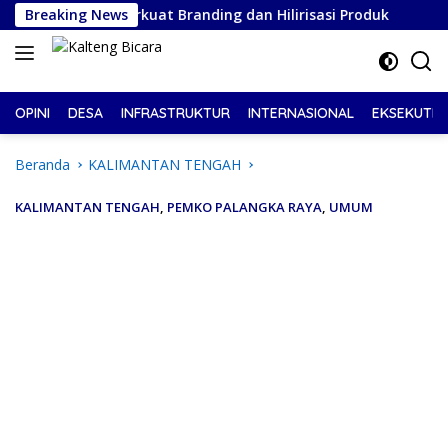
Langsung
uwung, Perkuat Branding dan Hilirisasi Produk
Breaking News
Pelant
ke
konten
OPINI
DESA
INFRASTRUKTUR
INTERNASIONAL
EKSEKUTIF
Beranda
KALIMANTAN TENGAH
KALIMANTAN TENGAH
,
PEMKO PALANGKA RAYA
,
UMUM