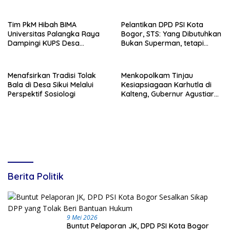
Kebangkitan Guru PAI
HUT RI ke – 81
Tim PkM Hibah BIMA
Pelantikan DPD PSI Kota
Universitas Palangka Raya
Bogor, STS: Yang Dibutuhkan
Dampingi KUPS Desa
Bukan Superman, tetapi
Tuwung, Perkuat Branding
Super Team
dan Hilirisasi Produk
Menafsirkan Tradisi Tolak
Menkopolkam Tinjau
Bala di Desa Sikui Melalui
Kesiapsiagaan Karhutla di
Perspektif Sosiologi
Kalteng, Gubernur Agustiar
Tekankan Respons Cepat
Daerah
Berita Politik
9 Mei 2026
Buntut Pelaporan JK, DPD PSI Kota Bogor