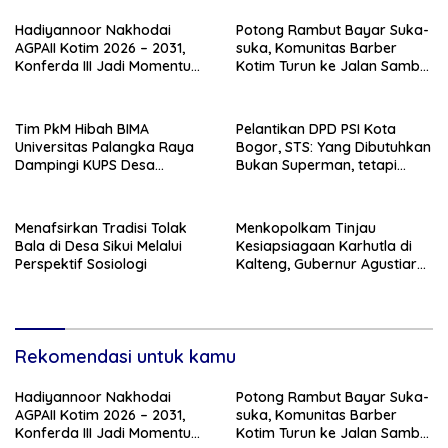
Hadiyannoor Nakhodai
Potong Rambut Bayar Suka-
AGPAII Kotim 2026 – 2031,
suka, Komunitas Barber
Konferda III Jadi Momentum
Kotim Turun ke Jalan Sambut
Kebangkitan Guru PAI
HUT RI ke – 81
Tim PkM Hibah BIMA
Pelantikan DPD PSI Kota
Universitas Palangka Raya
Bogor, STS: Yang Dibutuhkan
Dampingi KUPS Desa
Bukan Superman, tetapi
Tuwung, Perkuat Branding
Super Team
dan Hilirisasi Produk
Menafsirkan Tradisi Tolak
Menkopolkam Tinjau
Bala di Desa Sikui Melalui
Kesiapsiagaan Karhutla di
Perspektif Sosiologi
Kalteng, Gubernur Agustiar
Tekankan Respons Cepat
Daerah
Rekomendasi untuk kamu
Hadiyannoor Nakhodai
Potong Rambut Bayar Suka-
AGPAII Kotim 2026 – 2031,
suka, Komunitas Barber
Konferda III Jadi Momentum
Kotim Turun ke Jalan Sambut