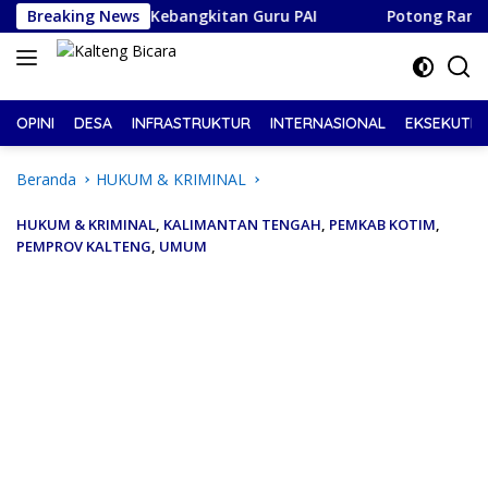
Langsung
 Momentum Kebangkitan Guru PAI
Breaking News
Potong Rambut Bayar S
ke
konten
OPINI
DESA
INFRASTRUKTUR
INTERNASIONAL
EKSEKUTIF
Beranda
HUKUM & KRIMINAL
HUKUM & KRIMINAL
,
KALIMANTAN TENGAH
,
PEMKAB KOTIM
,
PEMPROV KALTENG
,
UMUM