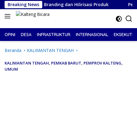
Langsung
, Perkuat Branding dan Hilirisasi Produk
Breaking News
Pelantikan 
ke
konten
OPINI
DESA
INFRASTRUKTUR
INTERNASIONAL
EKSEKUTIF
Beranda
KALIMANTAN TENGAH
KALIMANTAN TENGAH
,
PEMKAB BARUT
,
PEMPROV KALTENG
,
UMUM