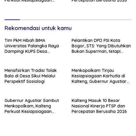
Hadapi Ancaman Karhutla
Rekomendasi untuk kamu
Tim PkM Hibah BIMA
Pelantikan DPD PSI Kota
Universitas Palangka Raya
Bogor, STS: Yang Dibutuhkan
Dampingi KUPS Desa
Bukan Superman, tetapi
Tuwung, Perkuat Branding
Super Team
dan Hilirisasi Produk
Menafsirkan Tradisi Tolak
Menkopolkam Tinjau
Bala di Desa Sikui Melalui
Kesiapsiagaan Karhutla di
Perspektif Sosiologi
Kalteng, Gubernur Agustiar
Tekankan Respons Cepat
Daerah
Gubernur Agustiar Sambut
Kalteng Masuk 10 Besar
Menkopolkam, Kalteng
Nasional Kinerja PTSP dan
Perkuat Kesiapsiagaan
Percepatan Berusaha 2026
Hadapi Ancaman Karhutla