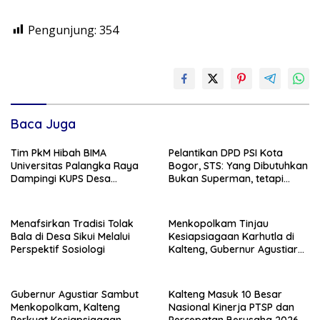
Pengunjung:
354
Baca Juga
Tim PkM Hibah BIMA
Pelantikan DPD PSI Kota
Universitas Palangka Raya
Bogor, STS: Yang Dibutuhkan
Dampingi KUPS Desa
Bukan Superman, tetapi
Tuwung, Perkuat Branding
Super Team
dan Hilirisasi Produk
Menafsirkan Tradisi Tolak
Menkopolkam Tinjau
Bala di Desa Sikui Melalui
Kesiapsiagaan Karhutla di
Perspektif Sosiologi
Kalteng, Gubernur Agustiar
Tekankan Respons Cepat
Daerah
Gubernur Agustiar Sambut
Kalteng Masuk 10 Besar
Menkopolkam, Kalteng
Nasional Kinerja PTSP dan
Perkuat Kesiapsiagaan
Percepatan Berusaha 2026