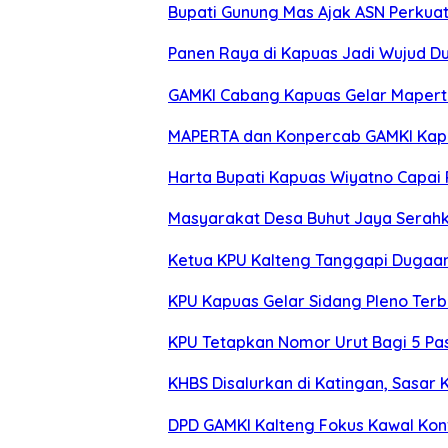
Bupati Gunung Mas Ajak ASN Perkua
Panen Raya di Kapuas Jadi Wujud D
GAMKI Cabang Kapuas Gelar Maperta d
MAPERTA dan Konpercab GAMKI Kapua
Harta Bupati Kapuas Wiyatno Capai R
Masyarakat Desa Buhut Jaya Serah
Ketua KPU Kalteng Tanggapi Dugaan
KPU Kapuas Gelar Sidang Pleno Ter
KPU Tetapkan Nomor Urut Bagi 5 Pas
KHBS Disalurkan di Katingan, Sasar 
DPD GAMKI Kalteng Fokus Kawal Kon