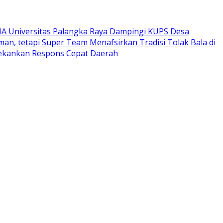
A Universitas Palangka Raya Dampingi KUPS Desa
man, tetapi Super Team
Menafsirkan Tradisi Tolak Bala di
Tekankan Respons Cepat Daerah