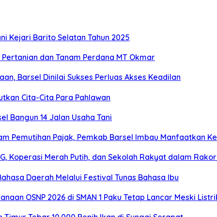
i Kejari Barito Selatan Tahun 2025
r Pertanian dan Tanam Perdana MT Okmar
n, Barsel Dinilai Sukses Perluas Akses Keadilan
utkan Cita-Cita Para Pahlawan
sel Bangun 14 Jalan Usaha Tani
am Pemutihan Pajak, Pemkab Barsel Imbau Manfaatkan K
, Koperasi Merah Putih, dan Sekolah Rakyat dalam Rako
ahasa Daerah Melalui Festival Tunas Bahasa Ibu
sanaan OSNP 2026 di SMAN 1 Paku Tetap Lancar Meski Listr