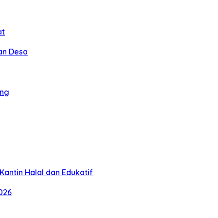
at
an Desa
ang
antin Halal dan Edukatif
026