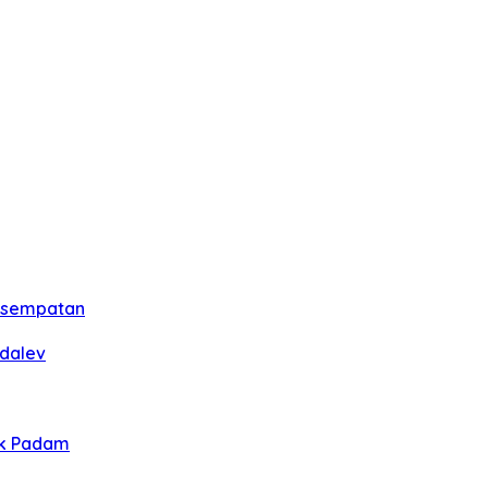
esempatan
rdalev
ik Padam