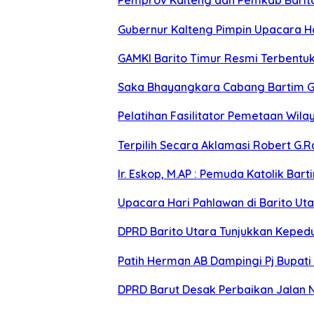
Pemprov Kalteng dan Pemkab Barito 
Gubernur Kalteng Pimpin Upacara H
GAMKI Barito Timur Resmi Terbentu
Saka Bhayangkara Cabang Bartim G
Pelatihan Fasilitator Pemetaan Wil
Terpilih Secara Aklamasi Robert G.R
Ir. Eskop, M.AP : Pemuda Katolik Ba
Upacara Hari Pahlawan di Barito U
DPRD Barito Utara Tunjukkan Keped
Patih Herman AB Dampingi Pj Bupati
DPRD Barut Desak Perbaikan Jalan