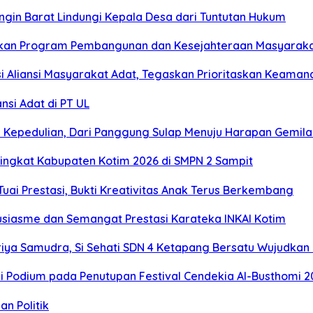
gin Barat Lindungi Kepala Desa dari Tuntutan Hukum
njutkan Program Pembangunan dan Kesejahteraan Masyarak
i Aliansi Masyarakat Adat, Tegaskan Prioritaskan Keaman
nsi Adat di PT UL
n Kepedulian, Dari Panggung Sulap Menuju Harapan Gemil
Tingkat Kabupaten Kotim 2026 di SMPN 2 Sampit
Tuai Prestasi, Bukti Kreativitas Anak Terus Berkembang
siasme dan Semangat Prestasi Karateka INKAI Kotim
iya Samudra, Si Sehati SDN 4 Ketapang Bersatu Wujudkan K
 Podium pada Penutupan Festival Cendekia Al-Busthomi 2
n Politik