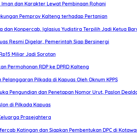
t Iman dan Karakter Lewat Pembinaan Rohani
ukungan Pemprov Kalteng terhadap Pertanian
an Konpercab, Iglasius Yudistira Terpilih Jadi Ketua Bar
s Resmi Digelar, Pemerintah Siap Bersinergi
p15 Miliar Jadi Sorotan
kan Permohonan RDP ke DPRD Kalteng
 Pelanggaran Pilkada di Kapuas Oleh Oknum KPPS
buka Pengundian dan Penetapan Nomor Urut, Paslon Dealdo
lon di Pilkada Kapuas
Keluarga Prasejahtera
fercab Katingan dan Siapkan Pembentukan DPC di Kotawar