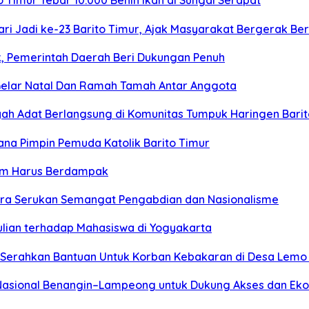
Timur Tebar 10.000 Benih Ikan di Sungai Serapat
ari Jadi ke-23 Barito Timur, Ajak Masyarakat Bergerak
k, Pemerintah Daerah Beri Dukungan Penuh
elar Natal Dan Ramah Tamah Antar Anggota
ayah Adat Berlangsung di Komunitas Tumpuk Haringen Bari
ana Pimpin Pemuda Katolik Barito Timur
rtim Harus Berdampak
tara Serukan Semangat Pengabdian dan Nasionalisme
ulian terhadap Mahasiswa di Yogyakarta
 Serahkan Bantuan Untuk Korban Kebakaran di Desa Lemo 
 Nasional Benangin–Lampeong untuk Dukung Akses dan E