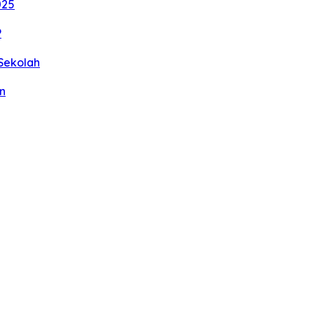
025
P
Sekolah
n