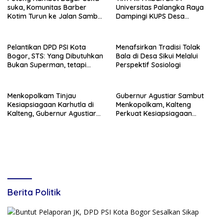
suka, Komunitas Barber
Universitas Palangka Raya
Kotim Turun ke Jalan Sambut
Dampingi KUPS Desa
HUT RI ke – 81
Tuwung, Perkuat Branding
dan Hilirisasi Produk
Pelantikan DPD PSI Kota
Menafsirkan Tradisi Tolak
Bogor, STS: Yang Dibutuhkan
Bala di Desa Sikui Melalui
Bukan Superman, tetapi
Perspektif Sosiologi
Super Team
Menkopolkam Tinjau
Gubernur Agustiar Sambut
Kesiapsiagaan Karhutla di
Menkopolkam, Kalteng
Kalteng, Gubernur Agustiar
Perkuat Kesiapsiagaan
Tekankan Respons Cepat
Hadapi Ancaman Karhutla
Daerah
Berita Politik