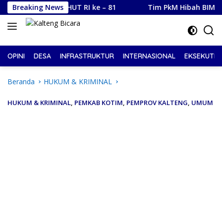
Langsung
n Sambut HUT RI ke – 81
Breaking News
Tim PkM Hibah BIMA Universit
ke
konten
OPINI
DESA
INFRASTRUKTUR
INTERNASIONAL
EKSEKUTIF
Beranda
HUKUM & KRIMINAL
HUKUM & KRIMINAL
,
PEMKAB KOTIM
,
PEMPROV KALTENG
,
UMUM