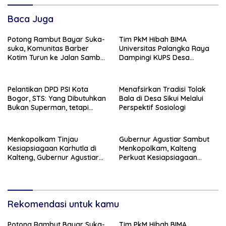
Baca Juga
Potong Rambut Bayar Suka-
Tim PkM Hibah BIMA
suka, Komunitas Barber
Universitas Palangka Raya
Kotim Turun ke Jalan Sambut
Dampingi KUPS Desa
HUT RI ke – 81
Tuwung, Perkuat Branding
dan Hilirisasi Produk
Pelantikan DPD PSI Kota
Menafsirkan Tradisi Tolak
Bogor, STS: Yang Dibutuhkan
Bala di Desa Sikui Melalui
Bukan Superman, tetapi
Perspektif Sosiologi
Super Team
Menkopolkam Tinjau
Gubernur Agustiar Sambut
Kesiapsiagaan Karhutla di
Menkopolkam, Kalteng
Kalteng, Gubernur Agustiar
Perkuat Kesiapsiagaan
Tekankan Respons Cepat
Hadapi Ancaman Karhutla
Daerah
Rekomendasi untuk kamu
Potong Rambut Bayar Suka-
Tim PkM Hibah BIMA