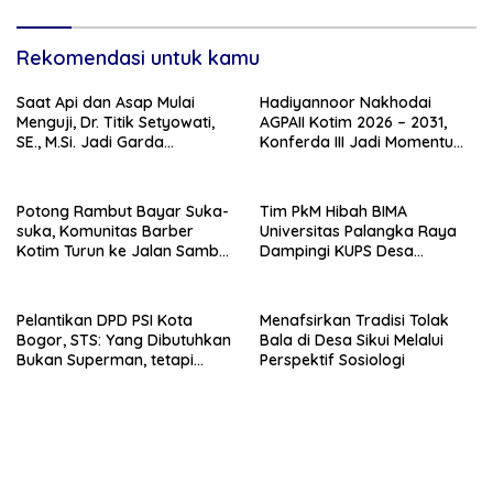
Rekomendasi untuk kamu
Saat Api dan Asap Mulai
Hadiyannoor Nakhodai
Menguji, Dr. Titik Setyowati,
AGPAII Kotim 2026 – 2031,
SE., M.Si. Jadi Garda
Konferda III Jadi Momentum
Terdepan Kebakaran Lahan
Kebangkitan Guru PAI
Kotim
Potong Rambut Bayar Suka-
Tim PkM Hibah BIMA
suka, Komunitas Barber
Universitas Palangka Raya
Kotim Turun ke Jalan Sambut
Dampingi KUPS Desa
HUT RI ke – 81
Tuwung, Perkuat Branding
dan Hilirisasi Produk
Pelantikan DPD PSI Kota
Menafsirkan Tradisi Tolak
Bogor, STS: Yang Dibutuhkan
Bala di Desa Sikui Melalui
Bukan Superman, tetapi
Perspektif Sosiologi
Super Team