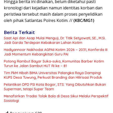
Hingga berita ini dinaikan, belum diketahui pasti
kronologi dari kejadian namun identitas korban dan
peristiwa tersebut masih dalam proses penyelidikan
oleh pihak Satlantas Polres Kotim. //
(KBC/MG1)
Berita Terkait
Saat Api dan Asap Mulai Menguji, Dr. Titik Setyowati, SE., M.Si.
Jadi Garda Terdepan Kebakaran Lahan Kotim
Hadiyannoor Nakhodai AGPAII Kotim 2026 – 2031, Konferda III
Jadi Momentum Kebangkitan Guru PAI
Potong Rambut Bayar Suka-suka, Komunitas Barber Kotim
Turun ke Jalan Sambut HUT RI ke – 81
Tim PkM Hibah BIMA Universitas Palangka Raya Dampingi
KUPS Desa Tuwung, Perkuat Branding dan Hilirisasi Produk
Pelantikan DPD PSI Kota Bogor, STS: Yang Dibutuhkan Bukan
Superman, tetapi Super Team
Menafsirkan Tradisi Tolak Bala di Desa Sikui Melalui Perspektif
Sosiologi