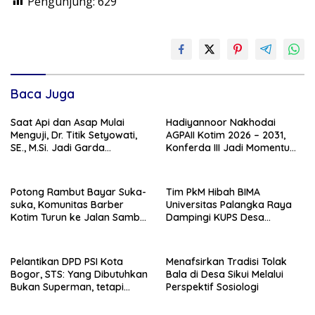
Pengunjung:
629
Baca Juga
Saat Api dan Asap Mulai
Hadiyannoor Nakhodai
Menguji, Dr. Titik Setyowati,
AGPAII Kotim 2026 – 2031,
SE., M.Si. Jadi Garda
Konferda III Jadi Momentum
Terdepan Kebakaran Lahan
Kebangkitan Guru PAI
Kotim
Potong Rambut Bayar Suka-
Tim PkM Hibah BIMA
suka, Komunitas Barber
Universitas Palangka Raya
Kotim Turun ke Jalan Sambut
Dampingi KUPS Desa
HUT RI ke – 81
Tuwung, Perkuat Branding
dan Hilirisasi Produk
Pelantikan DPD PSI Kota
Menafsirkan Tradisi Tolak
Bogor, STS: Yang Dibutuhkan
Bala di Desa Sikui Melalui
Bukan Superman, tetapi
Perspektif Sosiologi
Super Team