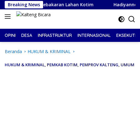
Langsung
a Terdepan Kebakaran Lahan Kotim
Breaking News
Hadiyannoor Nakhodai
ke
konten
OPINI
DESA
INFRASTRUKTUR
INTERNASIONAL
EKSEKUTIF
Beranda
HUKUM & KRIMINAL
HUKUM & KRIMINAL
,
PEMKAB KOTIM
,
PEMPROV KALTENG
,
UMUM