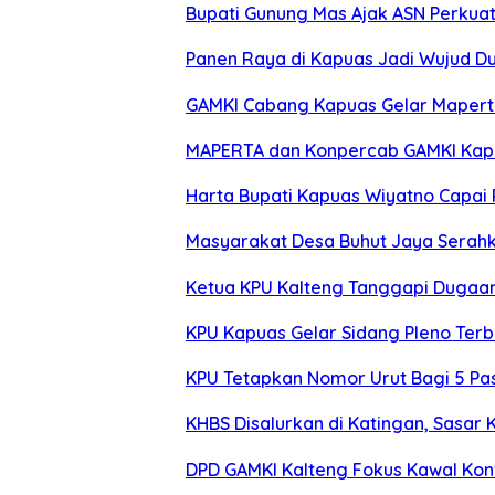
Bupati Gunung Mas Ajak ASN Perkua
Panen Raya di Kapuas Jadi Wujud D
GAMKI Cabang Kapuas Gelar Maperta d
MAPERTA dan Konpercab GAMKI Kapua
Harta Bupati Kapuas Wiyatno Capai R
Masyarakat Desa Buhut Jaya Serah
Ketua KPU Kalteng Tanggapi Dugaan
KPU Kapuas Gelar Sidang Pleno Ter
KPU Tetapkan Nomor Urut Bagi 5 Pas
KHBS Disalurkan di Katingan, Sasar 
DPD GAMKI Kalteng Fokus Kawal Kon