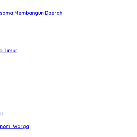
 Bersama Membangun Daerah
to Timur
II
konomi Warga