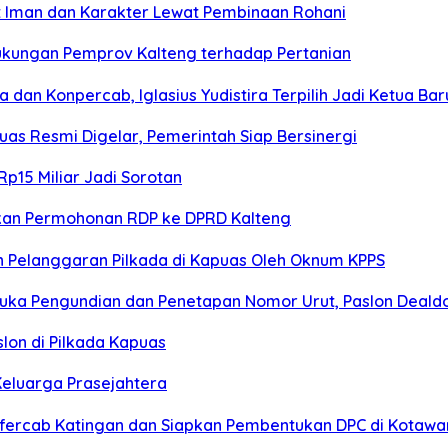
t Iman dan Karakter Lewat Pembinaan Rohani
ukungan Pemprov Kalteng terhadap Pertanian
an Konpercab, Iglasius Yudistira Terpilih Jadi Ketua Bar
s Resmi Digelar, Pemerintah Siap Bersinergi
p15 Miliar Jadi Sorotan
kan Permohonan RDP ke DPRD Kalteng
 Pelanggaran Pilkada di Kapuas Oleh Oknum KPPS
buka Pengundian dan Penetapan Nomor Urut, Paslon Dealdo
lon di Pilkada Kapuas
Keluarga Prasejahtera
fercab Katingan dan Siapkan Pembentukan DPC di Kotawar