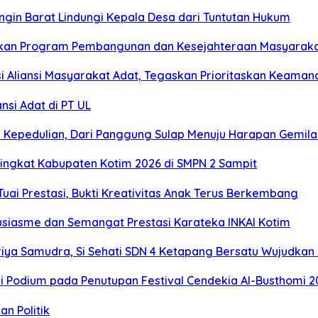
gin Barat Lindungi Kepala Desa dari Tuntutan Hukum
njutkan Program Pembangunan dan Kesejahteraan Masyarak
i Aliansi Masyarakat Adat, Tegaskan Prioritaskan Keaman
nsi Adat di PT UL
n Kepedulian, Dari Panggung Sulap Menuju Harapan Gemil
Tingkat Kabupaten Kotim 2026 di SMPN 2 Sampit
Tuai Prestasi, Bukti Kreativitas Anak Terus Berkembang
siasme dan Semangat Prestasi Karateka INKAI Kotim
iya Samudra, Si Sehati SDN 4 Ketapang Bersatu Wujudkan K
 Podium pada Penutupan Festival Cendekia Al-Busthomi 2
n Politik