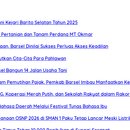
i Kejari Barito Selatan Tahun 2025
r Pertanian dan Tanam Perdana MT Okmar
n, Barsel Dinilai Sukses Perluas Akses Keadilan
utkan Cita-Cita Para Pahlawan
sel Bangun 14 Jalan Usaha Tani
am Pemutihan Pajak, Pemkab Barsel Imbau Manfaatkan K
, Koperasi Merah Putih, dan Sekolah Rakyat dalam Rako
ahasa Daerah Melalui Festival Tunas Bahasa Ibu
sanaan OSNP 2026 di SMAN 1 Paku Tetap Lancar Meski Listr