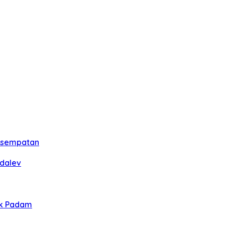
esempatan
rdalev
ik Padam