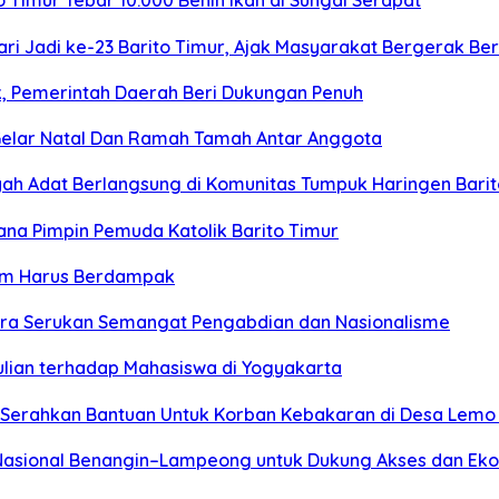
Timur Tebar 10.000 Benih Ikan di Sungai Serapat
ari Jadi ke-23 Barito Timur, Ajak Masyarakat Bergerak
k, Pemerintah Daerah Beri Dukungan Penuh
elar Natal Dan Ramah Tamah Antar Anggota
ayah Adat Berlangsung di Komunitas Tumpuk Haringen Bari
ana Pimpin Pemuda Katolik Barito Timur
rtim Harus Berdampak
tara Serukan Semangat Pengabdian dan Nasionalisme
ulian terhadap Mahasiswa di Yogyakarta
 Serahkan Bantuan Untuk Korban Kebakaran di Desa Lemo 
 Nasional Benangin–Lampeong untuk Dukung Akses dan E