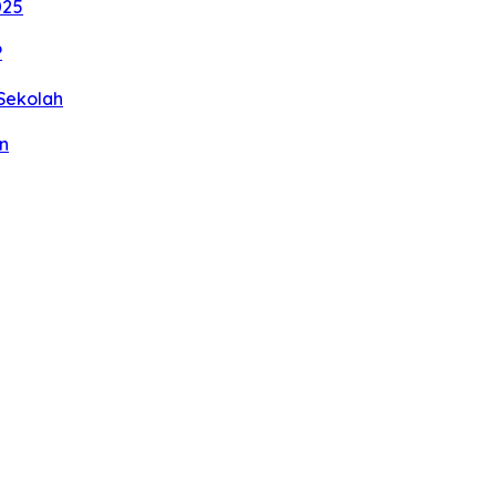
025
P
Sekolah
n