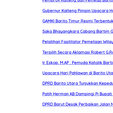
Pemprov Kalteng dan Pemkab Barito 
Gubernur Kalteng Pimpin Upacara H
GAMKI Barito Timur Resmi Terbentu
Saka Bhayangkara Cabang Bartim G
Pelatihan Fasilitator Pemetaan Wil
Terpilih Secara Aklamasi Robert G.R
Ir. Eskop, M.AP : Pemuda Katolik Ba
Upacara Hari Pahlawan di Barito U
DPRD Barito Utara Tunjukkan Keped
Patih Herman AB Dampingi Pj Bupati
DPRD Barut Desak Perbaikan Jalan