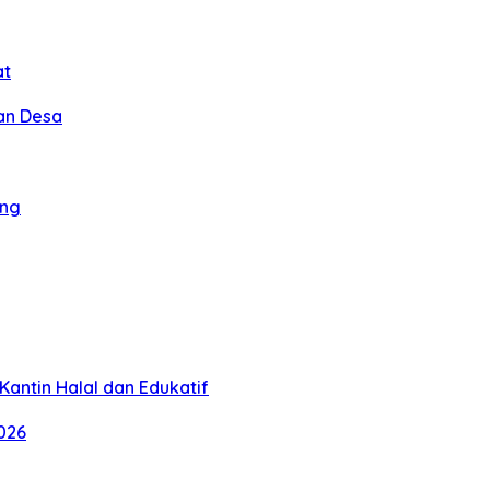
at
an Desa
ang
antin Halal dan Edukatif
026