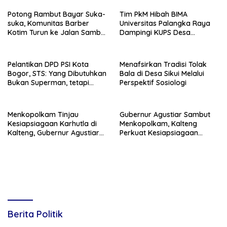
Potong Rambut Bayar Suka-
Tim PkM Hibah BIMA
suka, Komunitas Barber
Universitas Palangka Raya
Kotim Turun ke Jalan Sambut
Dampingi KUPS Desa
HUT RI ke – 81
Tuwung, Perkuat Branding
dan Hilirisasi Produk
Pelantikan DPD PSI Kota
Menafsirkan Tradisi Tolak
Bogor, STS: Yang Dibutuhkan
Bala di Desa Sikui Melalui
Bukan Superman, tetapi
Perspektif Sosiologi
Super Team
Menkopolkam Tinjau
Gubernur Agustiar Sambut
Kesiapsiagaan Karhutla di
Menkopolkam, Kalteng
Kalteng, Gubernur Agustiar
Perkuat Kesiapsiagaan
Tekankan Respons Cepat
Hadapi Ancaman Karhutla
Daerah
Berita Politik