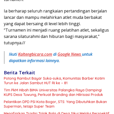
Ia berharap seluruh rangkaian pertandingan berjalan
lancar dan mampu melahirkan atlet muda berbakat
yang dapat bersaing di level lebih tinggi.
“Turnamen ini menjadi ruang pelatihan atlet, sekaligus
sarana silaturahmi dan hiburan bagi masyarakat,”
tutupnya.//
Ikuti
Kaltengbic
ara.com
di
Google News
untuk
dapatkan informasi lainnya.
Berita Terkait
Potong Rambut Bayar Suka-suka, Komunitas Barber Kotim
Turun ke Jalan Sambut HUT RI ke – 81
Tim PkM Hibah BIMA Universitas Palangka Raya Dampingi
KUPS Desa Tuwung, Perkuat Branding dan Hilirisasi Produk
Pelantikan DPD PSI Kota Bogor, STS: Yang Dibutuhkan Bukan
Superman, tetapi Super Team
Menafsirkan Tradisi Tolak Bala di Desa Sikui Melalui Perspektif