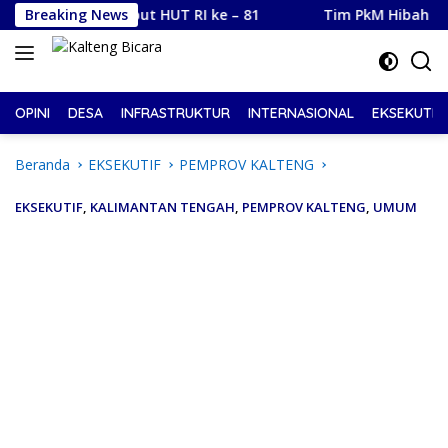
Langsung
lan Sambut HUT RI ke – 81
Breaking News
Tim PkM Hibah BIMA Univers
ke
konten
OPINI
DESA
INFRASTRUKTUR
INTERNASIONAL
EKSEKUTIF
Beranda
EKSEKUTIF
PEMPROV KALTENG
EKSEKUTIF
,
KALIMANTAN TENGAH
,
PEMPROV KALTENG
,
UMUM