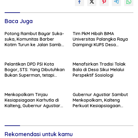
Baca Juga
Potong Rambut Bayar Suka-
Tim PkM Hibah BIMA
suka, Komunitas Barber
Universitas Palangka Raya
Kotim Turun ke Jalan Sambut
Dampingi KUPS Desa
HUT RI ke – 81
Tuwung, Perkuat Branding
dan Hilirisasi Produk
Pelantikan DPD PSI Kota
Menafsirkan Tradisi Tolak
Bogor, STS: Yang Dibutuhkan
Bala di Desa Sikui Melalui
Bukan Superman, tetapi
Perspektif Sosiologi
Super Team
Menkopolkam Tinjau
Gubernur Agustiar Sambut
Kesiapsiagaan Karhutla di
Menkopolkam, Kalteng
Kalteng, Gubernur Agustiar
Perkuat Kesiapsiagaan
Tekankan Respons Cepat
Hadapi Ancaman Karhutla
Daerah
Rekomendasi untuk kamu