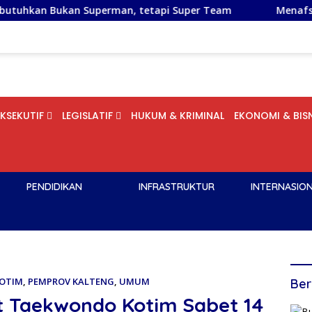
 Superman, tetapi Super Team
Menafsirkan Tradisi Tola
EKSEKUTIF
LEGISLATIF
HUKUM & KRIMINAL
EKONOMI & BISN
PENDIDIKAN
INFRASTRUKTUR
INTERNASIO
KOTIM
,
PEMPROV KALTENG
,
UMUM
Ber
 Taekwondo Kotim Sabet 14