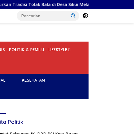
k Bala di Desa Sikui Melalui Perspektif Sosiologi
Menko
IS
POLITIK & PEMILU
LIFESTYLE
NAL
KESEHATAN
ita Politik