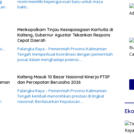
g
resmi memiliki kepengurusan baru untuk masa
kan
bakti…
Menkopolkam Tinjau Kesiapsiagaan Karhutla di
Kalteng, Gubernur Agustiar Tekankan Respons
Cepat Daerah
si…
Palangka Raya – Pemerintah Provinsi Kalimantan
Tengah memperkuat koordinasi dengan pemerintah
pusat dalam menghadapi potensi…
Kalteng Masuk 10 Besar Nasional Kinerja PTSP
caman
dan Percepatan Berusaha 2026
Palangka Raya – Pemerintah Provinsi Kalimantan
Tengah kembali menorehkan prestasi di tingkat
i
nasional. Berdasarkan Keputusan…
Eko