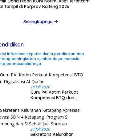
mik Dana Hibah KONI Kotim, Atlet Terancam
l Tampil di Porprov Kalteng 2026
Selengkapnya
endidikan
risi informasi seputar dunia pendidikan dan
ntang peningkatan sumber daya manusia
rta permasalahannya.
28 Juli 2026
Guru PAI Kotim Perkuat
Kompetensi BTQ dan
Digitalisasi Al-Qur’an
27 Juli 2026
Sekretaris Kelurahan