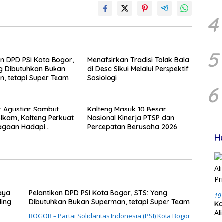
4
5
an DPD PSI Kota Bogor,
Menafsirkan Tradisi Tolak Bala
g Dibutuhkan Bukan
di Desa Sikui Melalui Perspektif
, tetapi Super Team
Sosiologi
6
 Agustiar Sambut
Kalteng Masuk 10 Besar
kam, Kalteng Perkuat
Nasional Kinerja PTSP dan
iagaan Hadapi
Percepatan Berusaha 2026
 Karhutla
H
aya
Pelantikan DPD PSI Kota Bogor, STS: Yang
19
ding
Dibutuhkan Bukan Superman, tetapi Super Team
Ka
Al
BOGOR – Partai Solidaritas Indonesia (PSI) Kota Bogor
Pr