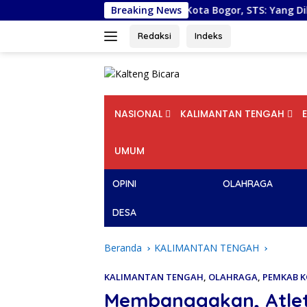
Langsung
Pelantikan DPD PSI Kota Bogor, STS: Yang Dibutuhkan Bukan
Breaking News
ke
konten
Redaksi
Indeks
NASIONAL
KALIMANTAN TENGAH
UMUM
OPINI
OLAHRAGA
DESA
Beranda
KALIMANTAN TENGAH
KALIMANTAN TENGAH
,
OLAHRAGA
,
PEMKAB 
Membanggakan, Atlet