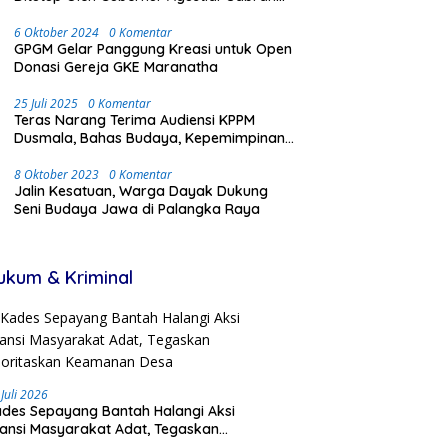
Dengan Meriah dan Penuh Antusias
Masyarakat
6 Oktober 2024
0 Komentar
GPGM Gelar Panggung Kreasi untuk Open
Donasi Gereja GKE Maranatha
25 Juli 2025
0 Komentar
Teras Narang Terima Audiensi KPPM
Dusmala, Bahas Budaya, Kepemimpinan,
dan Transmigrasi
8 Oktober 2023
0 Komentar
Jalin Kesatuan, Warga Dayak Dukung
Seni Budaya Jawa di Palangka Raya
ukum & Kriminal
 Juli 2026
des Sepayang Bantah Halangi Aksi
iansi Masyarakat Adat, Tegaskan
ioritaskan Keamanan Desa