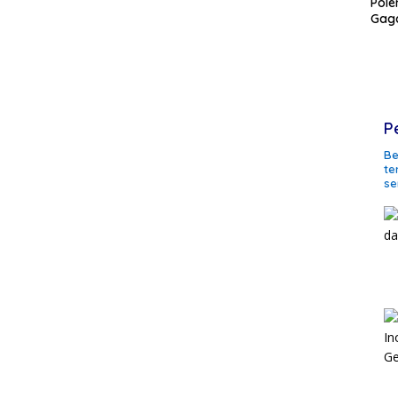
Pole
Gaga
P
Be
te
se