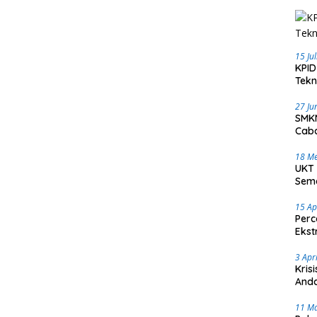
15 Ju
KPID
Tekn
27 Ju
SMKN
Caba
18 Me
UKT 
Sema
15 Ap
Perc
Ekst
3 Apr
Kris
Anda
11 M