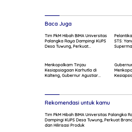
Baca Juga
Tim PkM Hibah BIMA Universitas
Pelantik
Palangka Raya Dampingi KUPS
STS: Yan
Desa Tuwung, Perkuat
Superman
Branding dan Hilirisasi Produk
Menkopolkam Tinjau
Gubernur
Kesiapsiagaan Karhutla di
Menkopol
Kalteng, Gubernur Agustiar
Kesiaps
Tekankan Respons Cepat
Ancaman
Daerah
Rekomendasi untuk kamu
Tim PkM Hibah BIMA Universitas Palangka R
Dampingi KUPS Desa Tuwung, Perkuat Bran
dan Hilirisasi Produk