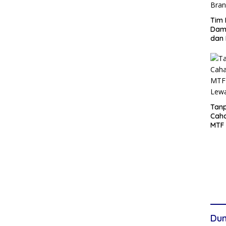
Tim 
Damp
dan 
Tanp
Cah
MTF 
Lew
Dun