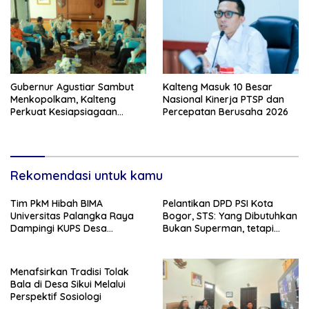
Gubernur Agustiar Sambut
Kalteng Masuk 10 Besar
Menkopolkam, Kalteng
Nasional Kinerja PTSP dan
Perkuat Kesiapsiagaan
Percepatan Berusaha 2026
Hadapi Ancaman Karhutla
Rekomendasi untuk kamu
Tim PkM Hibah BIMA
Pelantikan DPD PSI Kota
Universitas Palangka Raya
Bogor, STS: Yang Dibutuhkan
Dampingi KUPS Desa
Bukan Superman, tetapi
Tuwung, Perkuat Branding
Super Team
dan Hilirisasi Produk
Menafsirkan Tradisi Tolak
Bala di Desa Sikui Melalui
Perspektif Sosiologi