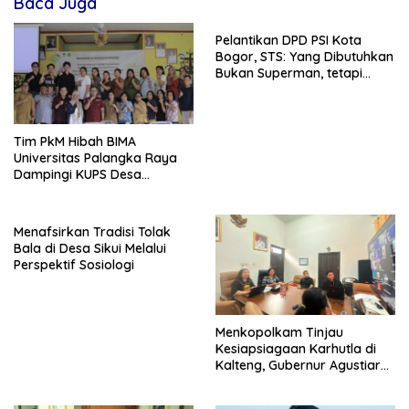
Baca Juga
Pelantikan DPD PSI Kota
Bogor, STS: Yang Dibutuhkan
Bukan Superman, tetapi
Super Team
Tim PkM Hibah BIMA
Universitas Palangka Raya
Dampingi KUPS Desa
Tuwung, Perkuat Branding
dan Hilirisasi Produk
Menafsirkan Tradisi Tolak
Bala di Desa Sikui Melalui
Perspektif Sosiologi
Menkopolkam Tinjau
Kesiapsiagaan Karhutla di
Kalteng, Gubernur Agustiar
Tekankan Respons Cepat
Daerah